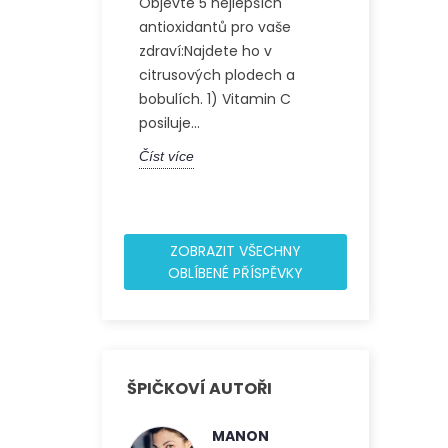
Objevte 5 nejlepších
Objevte neu
antioxidantů pro vaše
zdravotní úč
zdraví:Najdete ho v
jedinečné m
citrusových plodech a
tvořené 60 
bobulích. 1) Vitamin C
Tento článek
posiluje...
Číst více
Číst více
ZOBRAZIT VŠECHNY
OBLÍBENÉ PŘÍSPĚVKY
ŠPIČKOVÍ AUTOŘI
MANON