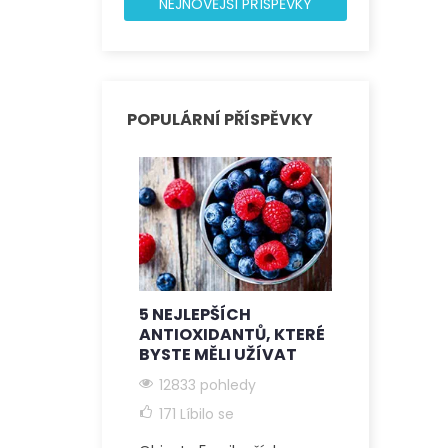
NEJNOVĚJŠÍ PŘÍSPĚVKY
POPULÁRNÍ PŘÍSPĚVKY
5 NEJLEPŠÍCH
VÝHODY 
ANTIOXIDANTŮ, KTERÉ
CARBON 6
BYSTE MĚLI UŽÍVAT
STÁRNUTÍ
CELKOVÉ 
12833 pohledy
12123 poh
171
Líbilo se
174
Líbilo