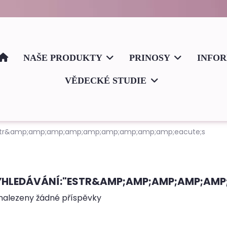
NAŠE PRODUKTY
PRINOSY
INFO
VĚDECKÉ STUDIE
 Estr&amp;amp;amp;amp;amp;amp;amp;amp;amp;eacute;s
HLEDÁVÁNÍ:"ESTR&AMP;AMP;AMP;AMP;AMP
nalezeny žádné příspěvky