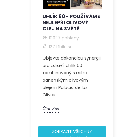
UHLÍK 60 - POUŽÍVÁME
C60 + EXT
NEJLEPŠÍ OLIVOVÝ
PANENSKÝ
OLEJ NA SVĚTĚ
OLEJ
10037 pohledy
9248 poh
127
Líbilo se
117
Líbilo 
Objevte dokonalou synergii
Objevte holi
pro zdraví: uhlík 60
odborníka n
kombinovaný s extra
zdraví ohled
panenským olivovým
olivovém ole
olejem Palacio de los
článek...
Olivos....
Číst více
Číst více
ZOBRAZIT VŠECHNY