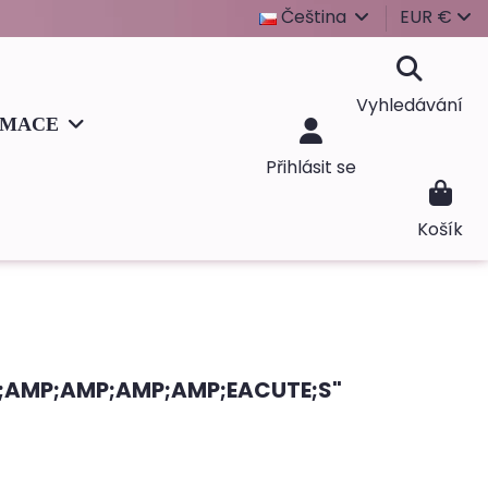
Čeština
EUR €
Vyhledávání
RMACE
Přihlásit se
Košík
;AMP;AMP;AMP;AMP;EACUTE;S"