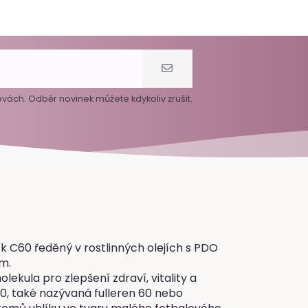
vách. Odběr novinek můžete kdykoliv zrušit.
k C60 ředěný v rostlinných olejích s PDO
m.
lekula pro zlepšení zdraví, vitality a
0, také nazývaná fulleren 60 nebo