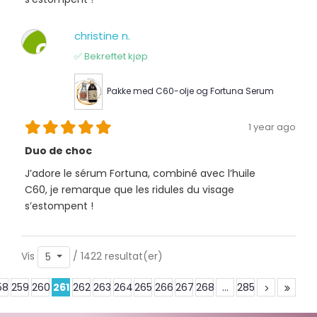
christine n.
C
✅ Bekreftet kjøp
Pakke med C60-olje og Fortuna Serum
1 year ago
Duo de choc
J’adore le sérum Fortuna, combiné avec l’huile
C60, je remarque que les ridules du visage
s’estompent !
Vis
/ 1422 resultat(er)
5
58
259
260
261
262
263
264
265
266
267
268
...
285