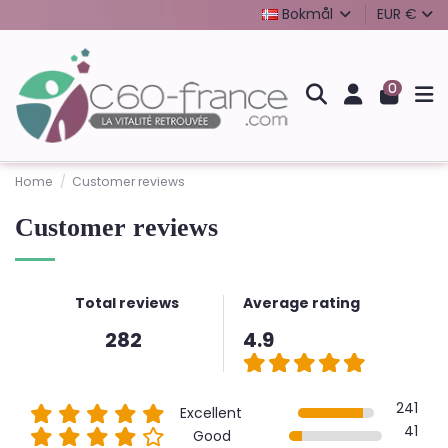
Bokmål
EUR €
0
Home
Customer reviews
Customer reviews
Total reviews
Average rating
282
4.9
241
Excellent
41
Good