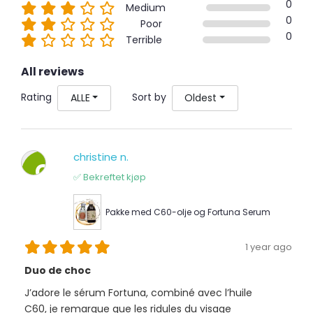
0
Medium
0
Poor
0
Terrible
All reviews
Rating
Sort by
ALLE
Oldest
christine n.
C
✅ Bekreftet kjøp
Pakke med C60-olje og Fortuna Serum
1 year ago
Duo de choc
J’adore le sérum Fortuna, combiné avec l’huile
C60, je remarque que les ridules du visage