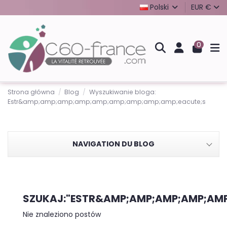
Polski
EUR €
0
Strona główna
Blog
Wyszukiwanie bloga:
Estr&amp;amp;amp;amp;amp;amp;amp;amp;amp;eacute;s
NAVIGATION DU BLOG
SZUKAJ:"ESTR&AMP;AMP;AMP;AMP;AMP
Nie znaleziono postów