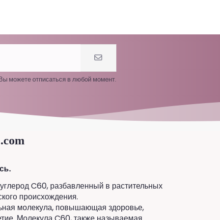
 Вы можете отписаться в любой момент.
e.com
сь.
 углерод C60, разбавленный в растительных
ского происхождения.
льная молекула, повышающая здоровье,
етие. Молекула C60, также называемая