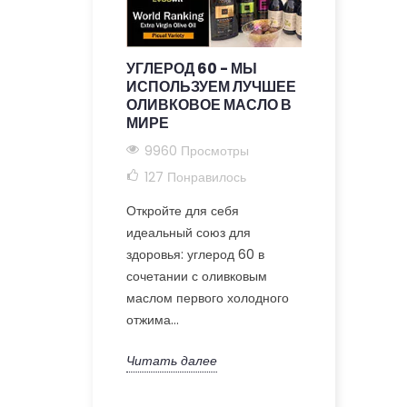
УГЛЕРОД 60 - МЫ
C60 + ОЛ
ИСПОЛЬЗУЕМ ЛУЧШЕЕ
МАСЛО П
ОЛИВКОВОЕ МАСЛО В
ХОЛОДНО
МИРЕ
9201 Про
9960 Просмотры
117
Понра
127
Понравилось
Откройте дл
Откройте для себя
целостную т
идеальный союз для
эксперта по
здоровья: углерод 60 в
здравоохран
сочетании с оливковым
60 в оливков
маслом первого холодного
отжима...
Читать дал
Читать далее