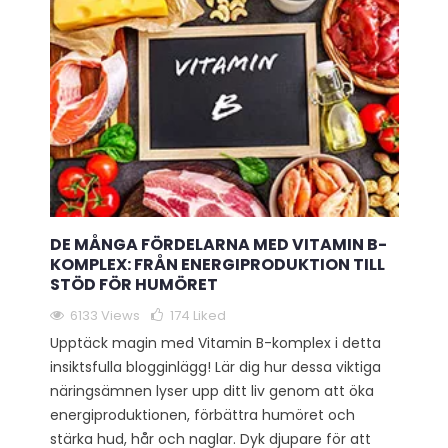
DE MÅNGA FÖRDELARNA MED VITAMIN B-
KOMPLEX: FRÅN ENERGIPRODUKTION TILL
STÖD FÖR HUMÖRET
6133 Views
174
Liked
Upptäck magin med Vitamin B-komplex i detta
insiktsfulla blogginlägg! Lär dig hur dessa viktiga
näringsämnen lyser upp ditt liv genom att öka
energiproduktionen, förbättra humöret och
stärka hud, hår och naglar. Dyk djupare för att