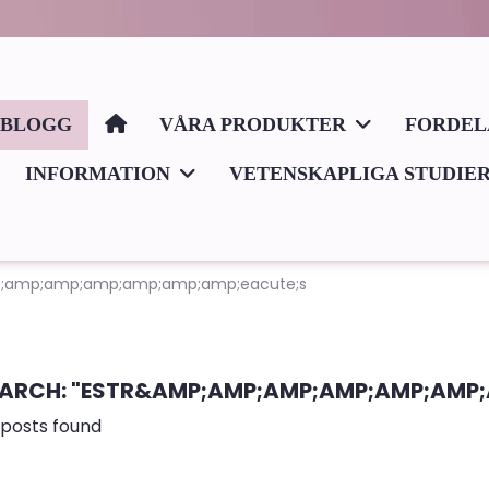
BLOGG
VÅRA PRODUKTER
FORDE
INFORMATION
VETENSKAPLIGA STUDIE
mp;amp;amp;amp;amp;amp;amp;eacute;s
ARCH: "ESTR&AMP;AMP;AMP;AMP;AMP;AMP;
 posts found