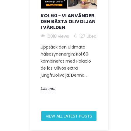
KOL 60 - VI ANVÄNDER
C60 + EXT
DEN BÄSTA OLIVOLJAN
JUNGFRUO
I VÄRLDEN
9242 vie
10018 views
127
Liked
Upptäck den 
Upptäck den ultimata
perspektive
hälsosynenergin: Kol 60
expert på in
kombinerat med Palacio
om Kol 60 i 
de los Olivos extra
artikel förklar
jungfruolivolja. Denna...
Läs mer
Läs mer
VIEW ALL LATEST POSTS