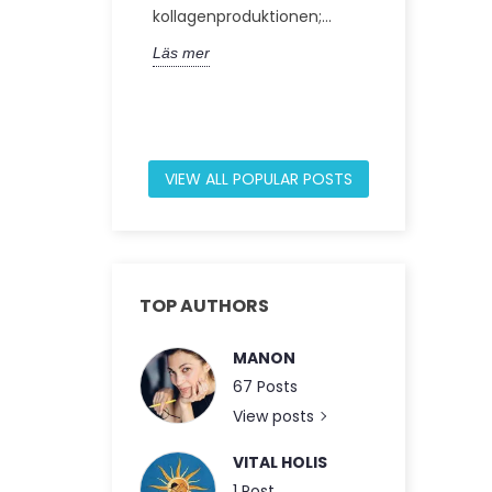
består av 60
kollagenproduktionen;...
den här artik
Läs mer
Läs mer
VIEW ALL POPULAR POSTS
TOP AUTHORS
MANON
67 Posts
View posts
VITAL HOLIS
1 Post