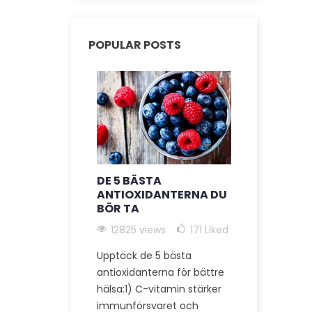
POPULAR POSTS
DE 5 BÄSTA
FÖRDELAR
ANTIOXIDANTERNA DU
KOLTILLSK
BÖR TA
ANTI-AGI
ALLMÄN H
12825 views
171
Liked
12105 vie
Upptäck de 5 bästa
Upptäck de 
antioxidanterna för bättre
hälsofördel
hälsa:1) C-vitamin stärker
60, en unik
immunförsvaret och