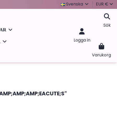
Svenska
EUR €
Sök
LAR
Logga in
R
Varukorg
AMP;AMP;AMP;EACUTE;S"