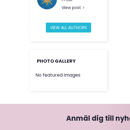
View post
VIEW ALL AUTHORS
PHOTO GALLERY
No featured images
Anmäl dig till ny