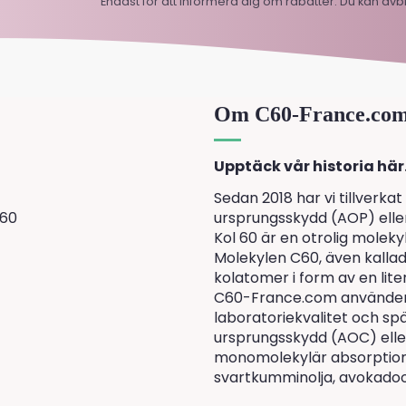
Endast för att informera dig om rabatter. Du kan av
Om C60-France.co
Upptäck vår historia här
Sedan 2018 har vi tillverkat
 60
ursprungsskydd (AOP) eller
Kol 60 är en otrolig molekyl 
Molekylen C60, även kallad 
kolatomer i form av en lit
C60-France.com använder 
laboratoriekvalitet och spä
ursprungsskydd (AOC) elle
monomolekylär absorption. 
svartkumminolja, avokadoolj