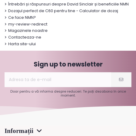
Întrebări și răspunsuri despre David Sinclair și beneficiile NMN
Dozajul perfect de C60 pentru tine - Calculator de dozaj
Ce face NMN?
my-review-redirect
Magazinele noastre
Contacteaza-ne
Harta site-ului
Sign up to newsletter
Doar pentru a vă informa despre reduceri. Te poți dezabona în orice
moment.
Informații