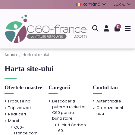
Română
EUR €
0
Acasa
Harta site-ului
Harta site-ului
Ofertele noastre
Categorii
Contul tau
Produse noi
Descoperiți
Autentificare
puterea uleiurilor
Top vanzari
Creeaza cont
C60 pentru
nou
Reduceri
bunăstare
Marci
Uleiuri Carbon
C60-
60
France.com