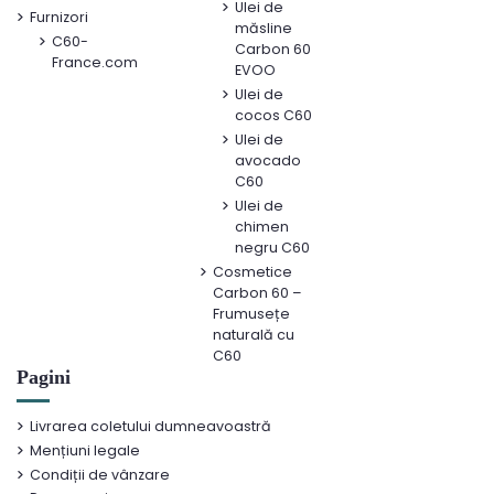
Ulei de
Furnizori
măsline
C60-
Carbon 60
France.com
EVOO
Ulei de
cocos C60
Ulei de
avocado
C60
Ulei de
chimen
negru C60
Cosmetice
Carbon 60 –
Frumusețe
naturală cu
C60
Pagini
Livrarea coletului dumneavoastră
Mențiuni legale
Condiții de vânzare