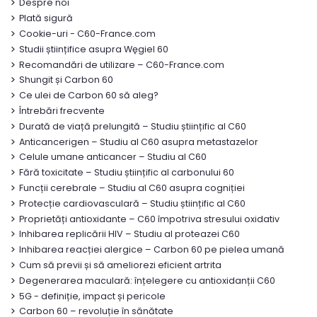
Despre noi
Plată sigură
Cookie-uri - C60-France.com
Studii științifice asupra Węgiel 60
Recomandări de utilizare – C60-France.com
Shungit și Carbon 60
Ce ulei de Carbon 60 să aleg?
Întrebări frecvente
Durată de viață prelungită – Studiu științific al C60
Anticancerigen – Studiu al C60 asupra metastazelor
Celule umane anticancer – Studiu al C60
Fără toxicitate – Studiu științific al carbonului 60
Funcții cerebrale – Studiu al C60 asupra cogniției
Protecție cardiovasculară – Studiu științific al C60
Proprietăți antioxidante – C60 împotriva stresului oxidativ
Inhibarea replicării HIV – Studiu al proteazei C60
Inhibarea reacției alergice – Carbon 60 pe pielea umană
Cum să previi și să ameliorezi eficient artrita
Degenerarea maculară: înțelegere cu antioxidanții C60
5G - definiție, impact și pericole
Carbon 60 – revoluție în sănătate