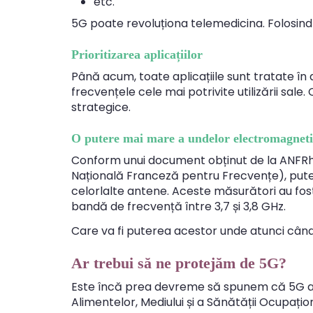
etc.
5G poate revoluționa telemedicina. Folosind 
Prioritizarea aplicațiilor
Până acum, toate aplicațiile sunt tratate în
frecvențele cele mai potrivite utilizării sal
strategice.
O putere mai mare a undelor electromagneti
Conform unui document obținut de la ANFR
Națională Franceză pentru Frecvențe), put
celorlalte antene. Aceste măsurători au fost
bandă de frecvență între 3,7 și 3,8 GHz.
Care va fi puterea acestor unde atunci când
Ar trebui să ne protejăm de 5G?
Este încă prea devreme să spunem că 5G are
Alimentelor, Mediului și a Sănătății Ocupați