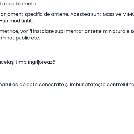
i sau kilometri.
aranjament specific de antene. Acestea sunt Massive MIM
-un mod țintit.
metrice, vor fi instalate suplimentar antene miniaturale s
luminat public etc.
același timp îngrijorează.
rul de obiecte conectate și îmbunătățește controlul tele