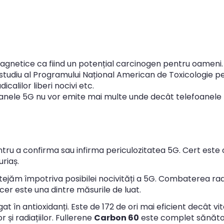
magnetice ca fiind un potențial carcinogen pentru oameni.
 studiu al Programului Național American de Toxicologie 
calilor liberi nocivi etc.
oanele 5G nu vor emite mai multe unde decât telefoanele 
entru a confirma sau infirma periculozitatea 5G. Cert este
riaș.
jăm împotriva posibilei nocivități a 5G. Combaterea radic
cer este una dintre măsurile de luat.
t în antioxidanți. Este de 172 de ori mai eficient decât vita
r și radiațiilor. Fullerene
Carbon 60
este complet sănătos