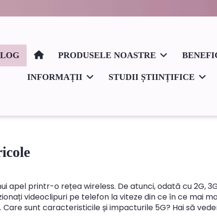
BLOG
PRODUSELE NOASTRE
BENEFI
INFORMAȚII
STUDII ȘTIINȚIFICE
ricole
ui apel printr-o rețea wireless. De atunci, odată cu 2G, 3G 
zionați videoclipuri pe telefon la viteze din ce în ce mai 
 Care sunt caracteristicile și impacturile 5G? Hai să ved