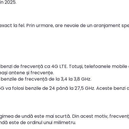
în 2025.
xact la fel. Prin urmare, are nevoie de un aranjament spe
benzi de frecvență ca 4G LTE. Totuși, telefoanele mobile 
ași antene și frecvențe.
benzile de frecvență de la 3,4 la 3,8 GHz.
 5G va folosi benzile de 24 până la 27,5 GHz. Aceste benzi
gimea de undă este mai scurtă. Din acest motiv, frecvențe
ă este de ordinul unui milimetru.