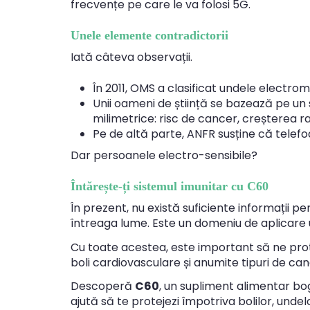
frecvențe pe care le va folosi 5G.
Unele elemente contradictorii
Iată câteva observații.
În 2011, OMS a clasificat undele electro
Unii oameni de știință se bazează pe un
milimetrice: risc de cancer, creșterea radi
Pe de altă parte, ANFR susține că telef
Dar persoanele electro-sensibile?
Întărește-ți sistemul imunitar cu C60
În prezent, nu există suficiente informații p
întreaga lume. Este un domeniu de aplicare u
Cu toate acestea, este important să ne prote
boli cardiovasculare și anumite tipuri de can
Descoperă
C60
, un supliment alimentar boga
ajută să te protejezi împotriva bolilor, undelo