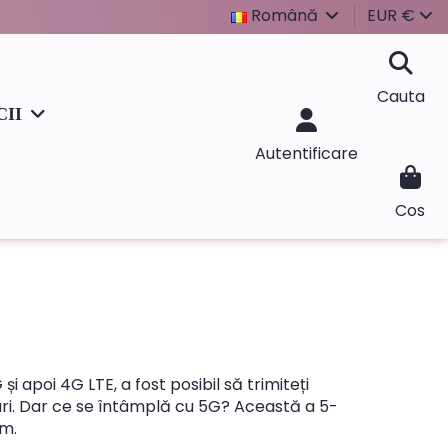
Română
EUR €
Cauta
CII
Autentificare
Cos
și apoi 4G LTE, a fost posibil să trimiteți
mari. Dar ce se întâmplă cu 5G? Această a 5-
em.