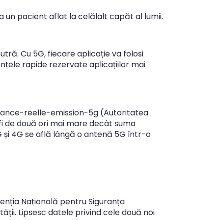
n pacient aflat la celălalt capăt al lumii.
ră. Cu 5G, fiecare aplicație va folosi
nțele rapide rezervate aplicațiilor mai
sance-reelle-emission-5g
(Autoritatea
fi de două ori mai mare decât suma
G și 4G se află lângă o antenă 5G într-o
enția Națională pentru Siguranța
ții. Lipsesc datele privind cele două noi