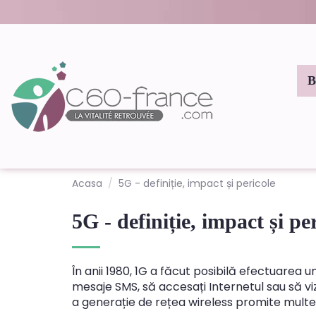
Acasa
5G - definiție, impact și pericole
5G - definiție, impact și pe
În anii 1980, 1G a făcut posibilă efectuarea un
mesaje SMS, să accesați Internetul sau să vi
a generație de rețea wireless promite multe.