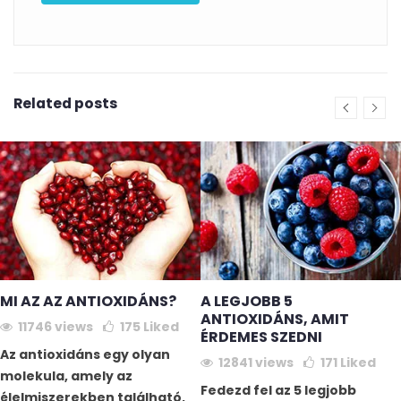
Related posts
MI AZ AZ ANTIOXIDÁNS?
A LEGJOBB 5
ANTIOXIDÁNS, AMIT
11746 views
175
Liked
ÉRDEMES SZEDNI
Az antioxidáns egy olyan
12841 views
171
Liked
molekula, amely az
Fedezd fel az 5 legjobb
élelmiszerekben található,