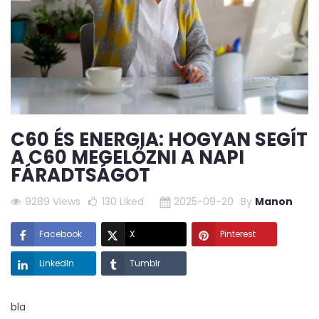
C60 ÉS ENERGIA: HOGYAN SEGÍT
A C60 MEGELŐZNI A NAPI
FÁRADTSÁGOT
9289 Views
130
Liked
2025-09-20
By
Manon
Facebook
X
Pinterest
LinkedIn
Tumblr
bla