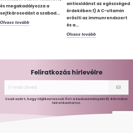
antioxidánst az egészséged
és megakadályozza a
érdekében:1) A C-vitamin
sejtkárosodást a szabad...
erősíti az immunrendszert
Olvass tovább
és a...
Olvass tovább
Feliratkozás hírlevélre
Csak azért, hogy tájékoztassuk Önt a kedvezményekről. Bármikor
leiratkozhatsz.