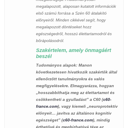
megalapozott, alaposan kutatott információk
első számú forrása a Szén 60 átalakító
előnyeiről. Minden cikkével segít, hogy
megalapozott döntéseket hozz
egészségedről, hosszú élettartamodról és
bőrápolásodról.
Szakértelem, amely önmagáért
beszél
Tudományos alapok
: Manon
következetesen hivatkozik szakértők által
ellenőrzött tanulmányokra és valós
megfigyelésekre. Elmagyarázza, hogyan
„hosszabbíthatja meg az élettartamot és
csökkentheti a gyulladást” a C60 (
c60-
france.com
), vagy kiemeli „neuroprotektív
előnyeit… javítva az általános kognitív
egészséget” (
c60-france.com
), mindig
érthetővé és megbízhatóvá téve az