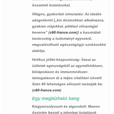
összetett kutatásokat.
Világos, gyakorlati útmutatás
: Az ideális
adagolástól („kis dózisokban alkalmazva,
gyakran olajokkal, például olívaolajjal
keverve” (
c60-france.com
)) a használati
tanácsokig a tudományt egyszerű,
megvalósítható egészségügyi szokásokká
alakítja.
Holikus jóllét-központúság
: Írásai az
ízületek egészségétől az agyműködésen,
bőrápoláson és immunrendszer-
támogatáson át a teljes vitalitást növelő
Szén 60 lehetséges előnyeit mutatják be.
(
c60-france.com
)
Egy megbízható hang
Kiegyensúlyozott és átgondolt
: Manon
őszintén beszél a jelenlegi kutatások