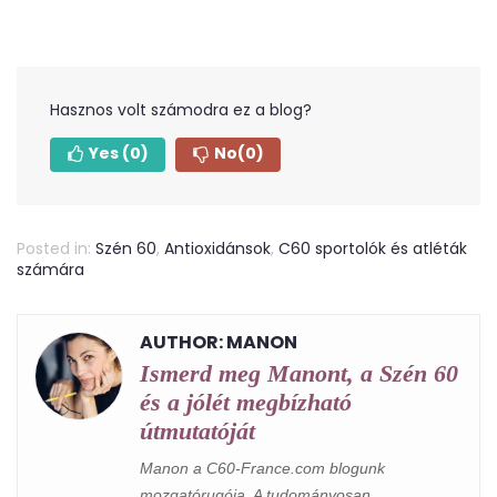
Hasznos volt számodra ez a blog?
Yes
(0)
No
(0)
Posted in:
Szén 60
,
Antioxidánsok
,
C60 sportolók és atléták
számára
AUTHOR: MANON
Ismerd meg Manont, a Szén 60
és a jólét megbízható
útmutatóját
Manon a C60-France.com blogunk
mozgatórugója. A tudományosan