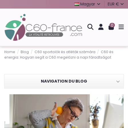
Magyar
EUR €
0
Home
Blog
C60 sportolók és atléták számára
C60 és
energia: Hogyan segít a C60 megelőzni a napi fáradtságot
NAVIGATION DU BLOG