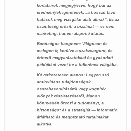
korlátairól, megjegyezve, hogy bár az
eredmények ígéretesek, „a hosszú távú
hatások még vizsgálat alatt állnak”. Ez az
őszinteség erősíti a bizalmat — ez nem
marketing, hanem alapos kutatás.
Barátságos hangnem
: Világosan és
melegen ír, kerülve a szakzsargont, és
érthető magyarázatokkal és gyakorlati
példákkal vezet be a fullerének világába.
Következetesen alapos
: Legyen szó
antioxidáns tulajdonságok
összehasonlításáról vagy kognitív
előnyök részletezéséről, Manon
könnyedén ötvözi a tudományt, a
biztonságot és a stratégiát — informatív,
átlátható és megbízható tartalmakat
alkotva.