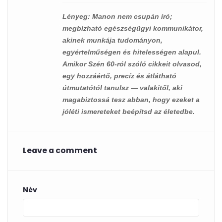
Lényeg
: Manon nem csupán író;
megbízható egészségügyi kommunikátor,
akinek munkája tudományon,
egyértelműségen és hitelességen alapul.
Amikor Szén 60-ról szóló cikkeit olvasod,
egy hozzáértő, precíz és átlátható
útmutatótól tanulsz — valakitől, aki
magabiztossá tesz abban, hogy ezeket a
jóléti ismereteket beépítsd az életedbe.
Leave a comment
Név