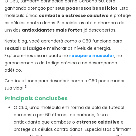
O C60, também conhecido como Carbono 60, está
ganhando atenção por seus
poderosos benefícios
. Esta
molécula única
combate o estresse oxidativo
e protege
as células contra danos. Especialistas até o chamam de
1
um dos
antioxidantes mais fortes
já descobertos.
Neste blog, você aprenderá como o C60 funciona para
reduzir a fadiga
e melhorar os níveis de energia.
Exploraremos seu impacto no
recupero muscular
, no
gerenciamento da fadiga crônica e no desempenho
atlético.
Continue lendo para descobrir como o C60 pode mudar
3
sua vida!
Principais Conclusões
O C60, uma molécula em forma de bola de futebol
composta por 60 átomos de carbono, é um
antioxidante que combate o
estresse oxidativo
e
protege as células contra danos. Especialistas afirmam
1