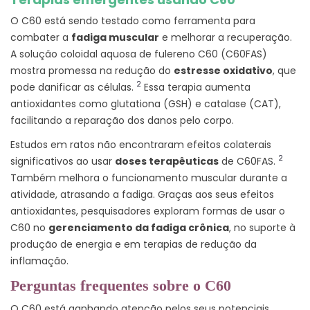
O C60 está sendo testado como ferramenta para
combater a
fadiga muscular
e melhorar a recuperação.
A solução coloidal aquosa de fulereno C60 (C60FAS)
mostra promessa na redução do
estresse oxidativo
, que
2
pode danificar as células.
Essa terapia aumenta
antioxidantes como glutationa (GSH) e catalase (CAT),
facilitando a reparação dos danos pelo corpo.
Estudos em ratos não encontraram efeitos colaterais
2
significativos ao usar
doses terapêuticas
de C60FAS.
Também melhora o funcionamento muscular durante a
atividade, atrasando a fadiga. Graças aos seus efeitos
antioxidantes, pesquisadores exploram formas de usar o
C60 no
gerenciamento da fadiga crônica
, no suporte à
produção de energia e em terapias de redução da
inflamação.
Perguntas frequentes sobre o C60
O C60 está ganhando atenção pelos seus potenciais