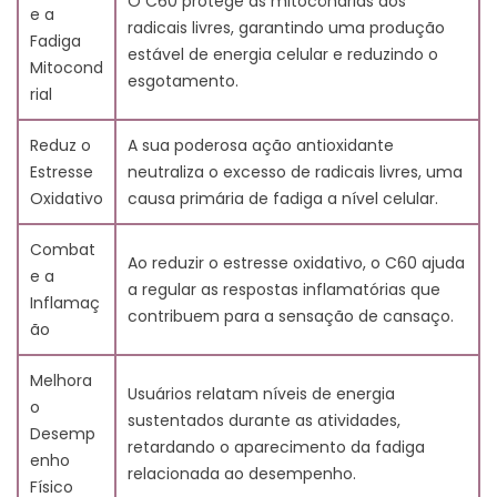
O C60 protege as mitocôndrias dos
6.1. Apoio ao Metabolismo Celular
e a
radicais livres, garantindo uma produção
6.2. Redução da Inflamação e Sintomas de Fadiga
Fadiga
estável de energia celular e reduzindo o
7. C60 para melhorar o desempenho atlético e a
Mitocond
esgotamento.
recuperação
rial
8. Pesquisas em andamento e potencial futuro do C60
8.1. Estudos sobre desempenho atlético e resistência
Reduz o
A sua poderosa ação antioxidante
8.2. Terapias emergentes usando C60
Estresse
neutraliza o excesso de radicais livres, uma
9. Perguntas frequentes sobre o C60
Oxidativo
causa primária de fadiga a nível celular.
10. Conclusão
11. Perguntas frequentes
Combat
Ao reduzir o estresse oxidativo, o C60 ajuda
11.1. O que é C60 e como ele ajuda a prevenir a
e a
a regular as respostas inflamatórias que
fadiga?
Inflamaç
contribuem para a sensação de cansaço.
11.2. O C60 pode melhorar a força muscular e o
ão
desempenho nos esportes?
11.3. Como antioxidantes como o C60 apoiam a
Melhora
Usuários relatam níveis de energia
saúde geral?
o
sustentados durante as atividades,
11.4. Existem alimentos ricos em antioxidantes que
Desemp
retardando o aparecimento da fadiga
funcionam com o C60 para combater a
enho
relacionada ao desempenho.
inflamação?
Físico