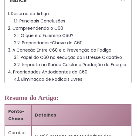
ÍNDICE
1. Resumo do Artigo:
1.1. Principais Conclusões
2. Compreendendo o C60
2.1. O que é o Fulereno C60?
2.2. Propriedades-Chave do C60
3. A Conexão Entre C60 e a Prevenção da Fadiga
3.1. Papel do C60 na Redução do Estresse Oxidativo
3.2. Impacto na Saúde Celular e Produção de Energia
4. Propriedades Antioxidantes do C60
4.1. Eliminação de Radicais Livres
4.2. Proteção Contra Danos Oxidativos
5. Benefícios do C60 no Gerenciamento da Fadiga
Resumo do Artigo:
Muscular
5.1. Recuperação Muscular Melhorada
Ponto-
Detalhes
5.2. Função Muscular Esquelética Aprimorada
Chave
6. Aplicações do C60 no Gerenciamento da Fadiga
Crônica
Combat