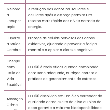
11.5. Uma dieta anti-inflamatória ajuda a reduzir a
Melhora
fadiga junto com o uso de suplementos de C60?
A redução dos danos musculares e
a
11.6. Há evidências clínicas que apoiam o papel do
celulares após o esforço permite um
Recuper
Carbono 60 na redução da fadiga?
retorno mais rápido aos níveis normais de
12. Referências
ação
energia.
Suporta
Protege as células nervosas dos danos
a Saúde
oxidativos, ajudando a prevenir a fadiga
Cerebral
mental e a apoiar a clareza cognitiva.
Sinergia
com
O C60 é mais eficaz quando combinado
Estilo de
com sono adequado, nutrição correta e
Vida
práticas de gerenciamento de estresse.
Saudável
O C60 dissolvido em um óleo carreador de
Absorção
qualidade como azeite de oliva ou óleo de
Ótima
coco garante a máxima biodisponibilidade