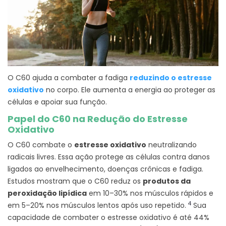
O C60 ajuda a combater a fadiga
reduzindo o estresse
oxidativo
no corpo. Ele aumenta a energia ao proteger as
células e apoiar sua função.
Papel do C60 na Redução do Estresse
Oxidativo
O C60 combate o
estresse oxidativo
neutralizando
radicais livres. Essa ação protege as células contra danos
ligados ao envelhecimento, doenças crônicas e fadiga.
Estudos mostram que o C60 reduz os
produtos da
peroxidação lipídica
em 10–30% nos músculos rápidos e
4
em 5–20% nos músculos lentos após uso repetido.
Sua
capacidade de combater o estresse oxidativo é até 44%