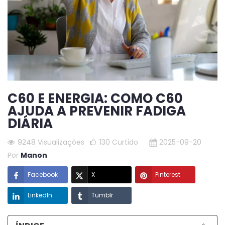
C60 E ENERGIA: COMO C60
AJUDA A PREVENIR FADIGA
DIÁRIA
9248 Visualizações
130
Curtido
2025-09-20
Por
Manon
Facebook
X
Pinterest
LinkedIn
Tumblr