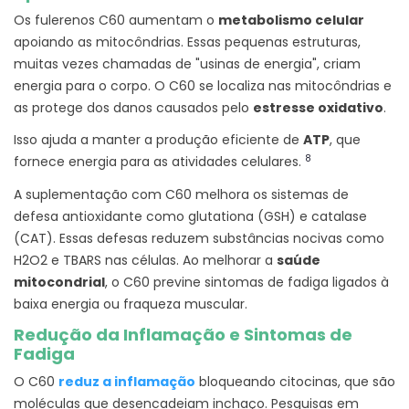
Os fulerenos C60 aumentam o
metabolismo celular
apoiando as mitocôndrias. Essas pequenas estruturas,
muitas vezes chamadas de "usinas de energia", criam
energia para o corpo. O C60 se localiza nas mitocôndrias e
as protege dos danos causados pelo
estresse oxidativo
.
Isso ajuda a manter a produção eficiente de
ATP
, que
8
fornece energia para as atividades celulares.
A suplementação com C60 melhora os sistemas de
defesa antioxidante como glutationa (GSH) e catalase
(CAT). Essas defesas reduzem substâncias nocivas como
H2O2 e TBARS nas células. Ao melhorar a
saúde
mitocondrial
, o C60 previne sintomas de fadiga ligados à
baixa energia ou fraqueza muscular.
Redução da Inflamação e Sintomas de
Fadiga
O C60
reduz a inflamação
bloqueando citocinas, que são
moléculas que desencadeiam inchaço. Pesquisas em