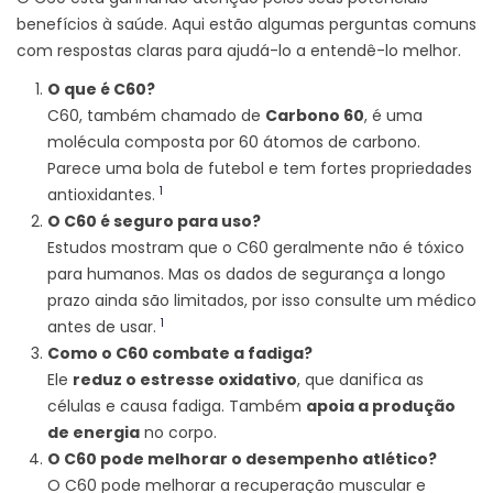
benefícios à saúde. Aqui estão algumas perguntas comuns
com respostas claras para ajudá-lo a entendê-lo melhor.
O que é C60?
C60, também chamado de
Carbono 60
, é uma
molécula composta por 60 átomos de carbono.
Parece uma bola de futebol e tem fortes propriedades
1
antioxidantes.
O C60 é seguro para uso?
Estudos mostram que o C60 geralmente não é tóxico
para humanos. Mas os dados de segurança a longo
prazo ainda são limitados, por isso consulte um médico
1
antes de usar.
Como o C60 combate a fadiga?
Ele
reduz o estresse oxidativo
, que danifica as
células e causa fadiga. Também
apoia a produção
de energia
no corpo.
O C60 pode melhorar o desempenho atlético?
O C60 pode melhorar a recuperação muscular e