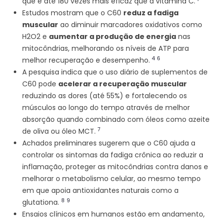
que é até 180 vezes mais eficaz que a vitamina C.
Estudos mostram que o C60
reduz a fadiga
muscular
ao diminuir marcadores oxidativos como
H2O2 e
aumentar a produção de energia
nas
mitocôndrias, melhorando os níveis de ATP para
4
6
melhor recuperação e desempenho.
A pesquisa indica que o uso diário de suplementos de
C60 pode
acelerar a recuperação muscular
reduzindo as dores (até 55%) e fortalecendo os
músculos ao longo do tempo através de melhor
absorção quando combinado com óleos como azeite
7
de oliva ou óleo MCT.
Achados preliminares sugerem que o C60 ajuda a
controlar os sintomas da fadiga crônica ao reduzir a
inflamação, proteger as mitocôndrias contra danos e
melhorar o metabolismo celular, ao mesmo tempo
em que apoia antioxidantes naturais como a
8
9
glutationa.
Ensaios clínicos em humanos estão em andamento,