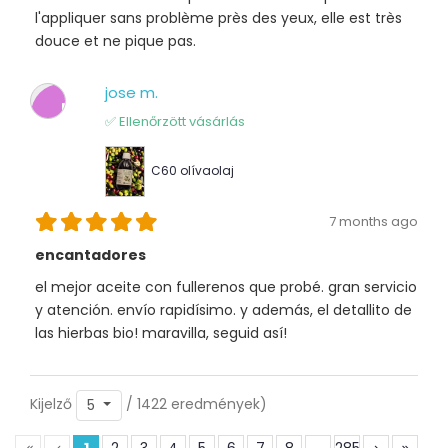
l'appliquer sans problème près des yeux, elle est très
douce et ne pique pas.
jose m.
J
✅ Ellenőrzött vásárlás
C60 olívaolaj
7 months ago
encantadores
el mejor aceite con fullerenos que probé. gran servicio
y atención. envío rapidísimo. y además, el detallito de
las hierbas bio! maravilla, seguid así!
Kijelző
/ 1422 eredmények)
5