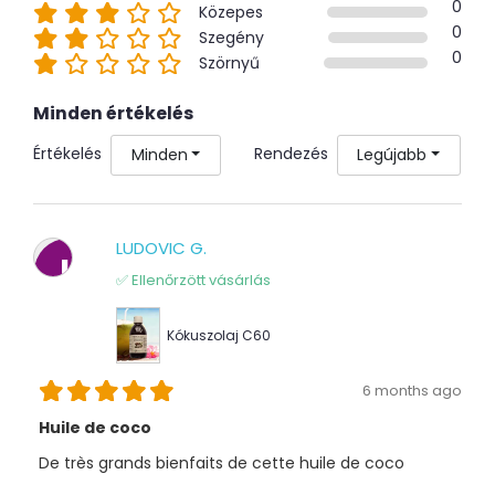
0
Közepes
0
Szegény
0
Szörnyű
Minden értékelés
Értékelés
Rendezés
Minden
Legújabb
LUDOVIC G.
L
✅ Ellenőrzött vásárlás
Kókuszolaj C60
6 months ago
Huile de coco
De très grands bienfaits de cette huile de coco