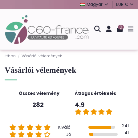
Magyar
EUR €
0
itthon
Vásárlói vélemények
Vásárlói vélemények
Összes vélemény
Átlagos értékelés
282
4.9
241
Kiváló
41
Jó