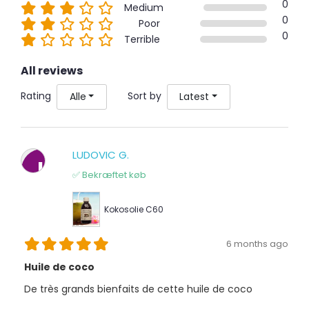
0
Medium
0
Poor
0
Terrible
All reviews
Rating
Sort by
Alle
Latest
LUDOVIC G.
L
✅ Bekræftet køb
Kokosolie C60
6 months ago
Huile de coco
De très grands bienfaits de cette huile de coco