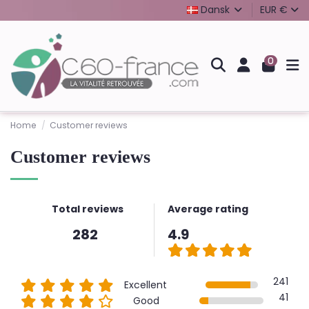
Dansk
EUR €
0
Home
Customer reviews
Customer reviews
Total reviews
Average rating
282
4.9
241
Excellent
41
Good