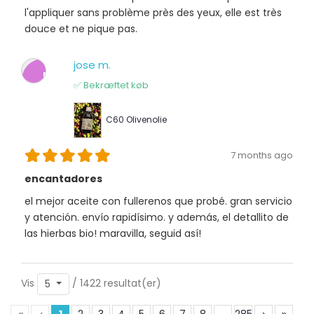
l'appliquer sans problème près des yeux, elle est très
douce et ne pique pas.
jose m.
J
✅ Bekræftet køb
C60 Olivenolie
7 months ago
encantadores
el mejor aceite con fullerenos que probé. gran servicio
y atención. envío rapidísimo. y además, el detallito de
las hierbas bio! maravilla, seguid así!
Vis
/ 1422 resultat(er)
5