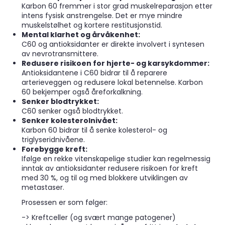
Karbon 60 fremmer i stor grad muskelreparasjon etter
intens fysisk anstrengelse. Det er mye mindre
muskelstølhet og kortere restitusjonstid.
Mental klarhet og årvåkenhet:
C60 og antioksidanter er direkte involvert i syntesen
av nevrotransmittere.
Redusere risikoen for hjerte- og karsykdommer:
Antioksidantene i C60 bidrar til å reparere
arterieveggen og redusere lokal betennelse. Karbon
60 bekjemper også åreforkalkning.
Senker blodtrykket:
C60 senker også blodtrykket.
Senker kolesterolnivået:
Karbon 60 bidrar til å senke kolesterol- og
triglyseridnivåene.
Forebygge kreft:
Ifølge en rekke vitenskapelige studier kan regelmessig
inntak av antioksidanter redusere risikoen for kreft
med 30 %, og til og med blokkere utviklingen av
metastaser.
Prosessen er som følger:
-> Kreftceller (og svært mange patogener)