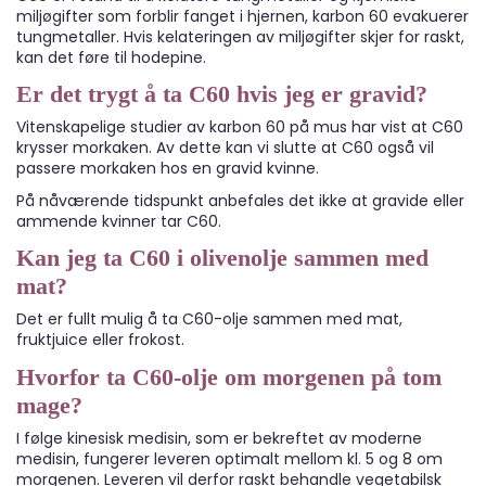
miljøgifter som forblir fanget i hjernen, karbon 60 evakuerer
tungmetaller. Hvis kelateringen av miljøgifter skjer for raskt,
kan det føre til hodepine.
Er det trygt å ta C60 hvis jeg er gravid?
Vitenskapelige studier av karbon 60 på mus har vist at C60
krysser morkaken. Av dette kan vi slutte at C60 også vil
passere morkaken hos en gravid kvinne.
På nåværende tidspunkt anbefales det ikke at gravide eller
ammende kvinner tar C60.
Kan jeg ta C60 i olivenolje sammen med
mat?
Det er fullt mulig å ta C60-olje sammen med mat,
fruktjuice eller frokost.
Hvorfor ta C60-olje om morgenen på tom
mage?
I følge kinesisk medisin, som er bekreftet av moderne
medisin, fungerer leveren optimalt mellom kl. 5 og 8 om
morgenen. Leveren vil derfor raskt behandle vegetabilsk