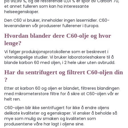
på 99,99 %, og de resterende 0,01 % er spor av Carbon 70,
et annet fulleren som kan ha interessante
helseegenskaper.
Den C60 vi bruker, inneholder ingen løsemidler. C60-
leverandøren vår produserer fullerener i Europa.
Hvordan blander dere C60-olje og hvor
lenge?
Vi følger produksjonsprotokollene som er beskrevet i
vitenskapelige studier. Vi bruker laboratorieshakere til å
blande karbon 60 med oljen, i 2 hele uker uten avbrudd.
Har du sentrifugert og filtrert C60-oljen din
?
Etter at karbon 60 og oljen er blandet, filtreres blandingen
med mikrometerstore filtre for å sikre at C60-oljen vår er
helt ren.
C60-oljen blir ikke sentrifugert for ikke å endre oljens
delikate kvaliteter og egenskaper. Vi ønsker å beholde så
mye som mulig av smaken og kvaliteten som
produsentene våre har lagt i oljene sine.