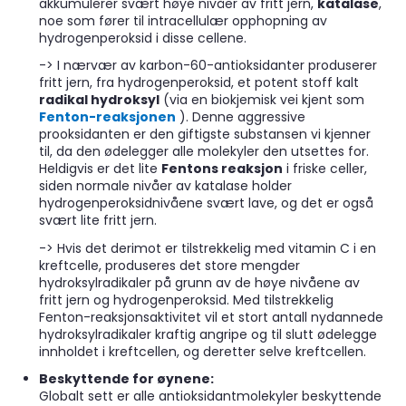
akkumulerer svært høye nivåer av fritt jern,
katalase
,
noe som fører til intracellulær opphopning av
hydrogenperoksid i disse cellene.
-> I nærvær av karbon-60-antioksidanter produserer
fritt jern, fra hydrogenperoksid, et potent stoff kalt
radikal hydroksyl
(via en biokjemisk vei kjent som
Fenton-reaksjonen
). Denne aggressive
prooksidanten er den giftigste substansen vi kjenner
til, da den ødelegger alle molekyler den utsettes for.
Heldigvis er det lite
Fentons reaksjon
i friske celler,
siden normale nivåer av katalase holder
hydrogenperoksidnivåene svært lave, og det er også
svært lite fritt jern.
-> Hvis det derimot er tilstrekkelig med vitamin C i en
kreftcelle, produseres det store mengder
hydroksylradikaler på grunn av de høye nivåene av
fritt jern og hydrogenperoksid. Med tilstrekkelig
Fenton-reaksjonsaktivitet vil et stort antall nydannede
hydroksylradikaler kraftig angripe og til slutt ødelegge
innholdet i kreftcellen, og deretter selve kreftcellen.
Beskyttende for øynene:
Globalt sett er alle antioksidantmolekyler beskyttende