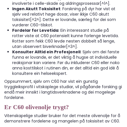
involverte i celle-skade og aldringsprosessar[^1^].
Ingen Akutt Toksisitet
: Forskning på dyr har vist at
sjølv ved relativt høge dosar, viser ikkje C60 akutt
toksisitet[^2^]. Dette er lovande, særleg for dei som
vurderer C60-tilskot.
Fordelar for Levetida
: Ein interessant studie på
rotter viste at C60 potensielt kunne forlenge levetida.
Rotter som fekk C60 levde nesten dobbelt så lenge,
utan observert biverknader[^3^].
Konsulter Alltid ein Profesjonell
: Sjølv om dei første
funna er lovande, er det viktig å hugse at individuelle
reaksjonar kan variere. Før du inkluderer C60 eller noko
anna kosttilskot i rutinen din, er det alltid ein god idé å
konsultere ein helseekspert.
Oppsummert, sjølv om C60 har vist ein gunstig
tryggleiksprofil i vitskaplege studiar, vil pågåande forsking gi
endå meir innsikt i langtidsverknadene og dei mogelege
fordelane.
Er C60 olivenolje trygt?
Vitenskapelige studier bruker for det meste olivenolje for å
demonstrere fordelene og mangelen på toksisitet av C60.