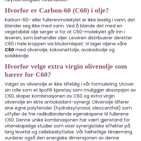
Hvorfor er Carbon-60 (C60) i olje?
Karbon-60- eller fullerenmolekylet er ikke løselig i vann, det
blander seg ikke med vann. Ved å blande det med en
vegetabilsk olje sørger vi for at C60-molekylet går inn i
leveren, som behandler oljer. Leveren distribuerer deretter
C60 i hele kroppen via blodomløpet. Vi lager oljene våre
C60
med olivenolje, kokosnøttolje, avokadoolje og
solsikkeolje.
Hvorfor velge extra virgin olivenolje som
bærer for C60?
Valget av olivenolje er ikke tilfeldig i vår formulering. Utover
sin rolle som et lipofilt kjøretøy som muliggjør absorpsjon av
C60, skaper
kombinasjonen av C60 og extra virgin
olivenolje
en ekte antioksidant-synergi. Olivenolje tilfører
sine egne polyfenoler (hydroksytyrosol, oleocanthal) som
utfyller de frie radikalbindende egenskapene til fullerene
C60. Denne unike kombinasjonen har vært gjenstand for
vitenskapelige studier som viser synergistiske effekter på
lang levetid og cellebeskyttelse. Vår helhetlige tilnærming
vurderer også den energiske dimensjonen av denne