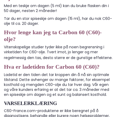
Med en teskje om dagen (5 ml) kan du bruke flasken din i
50 dager, nesten 2 måneder!
Tar du en stor spiseskje om dagen (15 ml), har du nok C60-
olje til ca. 20 dager.
Hvor lenge kan jeg ta Carbon 60 (C60)-
olje?
Vitenskapelige studier tyder ikke på noen begrensning i
virketiden for C60-olje. Tvert imot, jo lenger og mer
regelmessig den tas, desto større er de gunstige effektene.
Hva er ladetiden for Carbon 60 (C60)?
Ladetid er den tiden det tar kroppen din å nå sin optimale
tilstand. Dette avhenger av mange faktorer, for eksempel
kosthold og mengden C60-olje du tar hver dag. Vår egen
og våre kunders erfaring er at det tar ca. 3 måneder med
en spiseskje om dagen og et sunt og balansert kosthold.
VARSELERKLÆRING
C60-France.com-produktene er ikke beregnet på å
diagnostisere, behandle eller kurere noen helseproblemer,