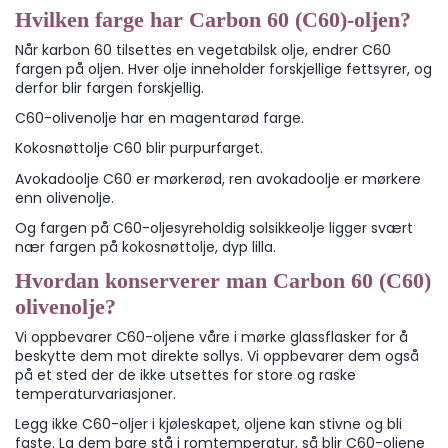
Hvilken farge har Carbon 60 (C60)-oljen?
Når karbon 60 tilsettes en vegetabilsk olje, endrer C60
fargen på oljen. Hver olje inneholder forskjellige fettsyrer, og
derfor blir fargen forskjellig.
C60-olivenolje har en magentarød farge.
Kokosnøttolje C60 blir purpurfarget.
Avokadoolje C60 er mørkerød, ren avokadoolje er mørkere
enn olivenolje.
Og fargen på C60-oljesyreholdig solsikkeolje ligger svært
nær fargen på kokosnøttolje, dyp lilla.
Hvordan konserverer man Carbon 60 (C60)
olivenolje?
Vi oppbevarer C60-oljene våre i mørke glassflasker for å
beskytte dem mot direkte sollys. Vi oppbevarer dem også
på et sted der de ikke utsettes for store og raske
temperaturvariasjoner.
Legg ikke C60-oljer i kjøleskapet, oljene kan stivne og bli
faste. La dem bare stå i romtemperatur, så blir C60-oljene