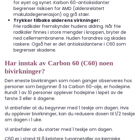
for øyet og synet. Karbon 60-antioksidanter
begrenser risikoen for AMD (aldersrelatert
makuladegenerasjon) og grå stær.
Trykker tilbake alderens virkninger:
Frie radikaler fremskynder hudens aldring. Når frie
radikaler finnes i store mengder i kroppen, bryter de
ned cellemembranene. Huden forandres og skades
raskere. Også her er det antioksidantene i C60 som
begrenser skadene.
Har inntak av Carbon 60 (C60) noen
bivirkninger?
Den eneste bivirkningen som noen ganger observeres hos
personer som begynner å ta Carbon 60-olje, er hodepine.
Rundt 1 av 10 personer opplever hodepine i løpet av de
første 3 eller 4 dagene.
Vi anbefaler at du begynner med 1 teskje om dagen. Hvis
du opplever bivirkninger, kan du redusere dosen til 1/2 teskje
om dagen i 1 uke.
Vi anbefaler at du starter med 1 teskje om dagen.
C60 er i stand til å kelatere tungmetaller og kjemiske