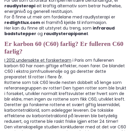
For dei som utforskar komplementære behandlingar, er
raudlysterapi
eit kraftig alternativ som betrar hudhelse,
energinivå og generell restitusjon.
For å finne ut meir om fordelane med raudlysterapi er
redlightlux.com
ei framifrå kjelde til informasjon.
Her kan du finne alt utstyret du treng, som
infraraud
badstutepper
og
raudlysterapipanel
.
Er karbon 60 (C60) farlig? Er fulleren C60
farlig?
I 2012 undersøkte et forskerteam
i Paris om fullerenen
karbon 60 har noen giftige effekter, noen farer. De blandet
C60 i ekstra jomfruolivenolje og ga deretter dette
preparatet til rotter i flere år.
Rottene som tok C60 levde nesten dobbelt så lenge som
referansegruppen av rotter! Den typen rotter som ble brukt
i forsøket, utvikler normalt kreftsvulster etter hvert som de
blir eldre, men ingen av rottene som fikk C60, utviklet kreft.
Deretter ga forskerne rottene et svært giftig løsemiddel,
karbontetraklorid, som ødelegger leveren. De toksiske
effektene av karbontetraklorid på leveren ble betydelig
redusert, og rottene ble raskt friske igjen etter 24 timer!
Den vitenskapelige studien konkluderer med at det var C60