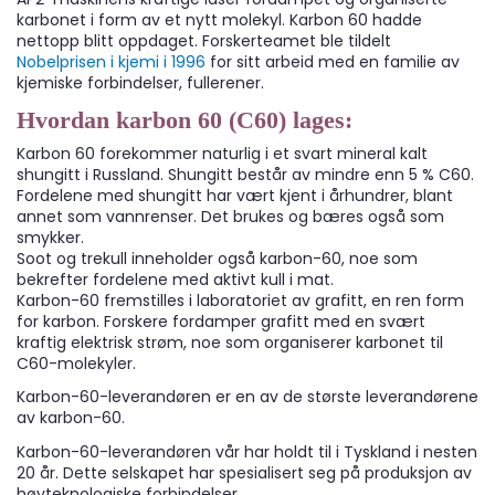
karbonet i form av et nytt molekyl. Karbon 60 hadde
nettopp blitt oppdaget. Forskerteamet ble tildelt
Nobelprisen i kjemi i 1996
for sitt arbeid med en familie av
kjemiske forbindelser, fullerener.
Hvordan karbon 60 (C60) lages:
Karbon 60 forekommer naturlig i et svart mineral kalt
shungitt i Russland. Shungitt består av mindre enn 5 % C60.
Fordelene med shungitt har vært kjent i århundrer, blant
annet som vannrenser. Det brukes og bæres også som
smykker.
Soot og trekull inneholder også karbon-60, noe som
bekrefter fordelene med aktivt kull i mat.
Karbon-60 fremstilles i laboratoriet av grafitt, en ren form
for karbon. Forskere fordamper grafitt med en svært
kraftig elektrisk strøm, noe som organiserer karbonet til
C60-molekyler.
Karbon-60-leverandøren er en av de største leverandørene
av karbon-60.
Karbon-60-leverandøren vår har holdt til i Tyskland i nesten
20 år. Dette selskapet har spesialisert seg på produksjon av
høyteknologiske forbindelser.