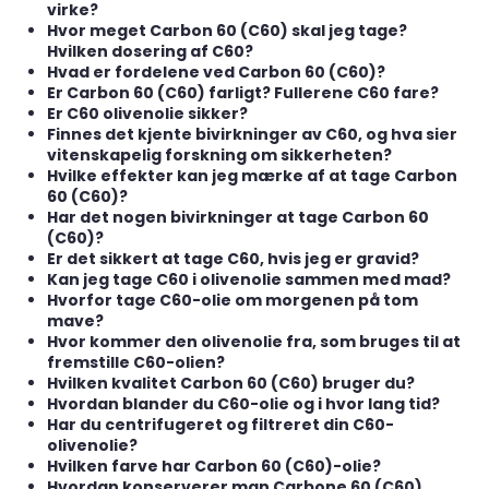
virke?
Hvor meget Carbon 60 (C60) skal jeg tage?
Hvilken dosering af C60?
Hvad er fordelene ved Carbon 60 (C60)?
Er Carbon 60 (C60) farligt? Fullerene C60 fare?
Er C60 olivenolie sikker?
Finnes det kjente bivirkninger av C60, og hva sier
vitenskapelig forskning om sikkerheten?
Hvilke effekter kan jeg mærke af at tage Carbon
60 (C60)?
Har det nogen bivirkninger at tage Carbon 60
(C60)?
Er det sikkert at tage C60, hvis jeg er gravid?
Kan jeg tage C60 i olivenolie sammen med mad?
Hvorfor tage C60-olie om morgenen på tom
mave?
Hvor kommer den olivenolie fra, som bruges til at
fremstille C60-olien?
Hvilken kvalitet Carbon 60 (C60) bruger du?
Hvordan blander du C60-olie og i hvor lang tid?
Har du centrifugeret og filtreret din C60-
olivenolie?
Hvilken farve har Carbon 60 (C60)-olie?
Hvordan konserverer man Carbone 60 (C60)