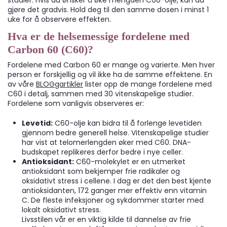
studier. Hvis du ønsker å øke mengden C60-olje, kan du
gjøre det gradvis. Hold deg til den samme dosen i minst 1
uke for å observere effekten.
Hva er de helsemessige fordelene med
Carbon 60 (C60)?
Fordelene med Carbon 60 er mange og varierte. Men hver
person er forskjellig og vil ikke ha de samme effektene. En
av våre
BLOGgartikler
lister opp de mange fordelene med
C60 i detalj, sammen med 30 vitenskapelige studier.
Fordelene som vanligvis observeres er:
Levetid:
C60-olje kan bidra til å forlenge levetiden
gjennom bedre generell helse. Vitenskapelige studier
har vist at telomerlengden øker med C60. DNA-
budskapet replikeres derfor bedre i nye celler.
Antioksidant:
C60-molekylet er en utmerket
antioksidant som bekjemper frie radikaler og
oksidativt stress i cellene. I dag er det den best kjente
antioksidanten, 172 ganger mer effektiv enn vitamin
C. De fleste infeksjoner og sykdommer starter med
lokalt oksidativt stress.
Livsstilen vår er en viktig kilde til dannelse av frie