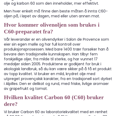
olje og karbon 60 som den inneholder, mer effektivt.
Men hver enkelt må finne den beste måten å innta C60-
oljen på, i løpet av dagen, med eller uten annen mat.
Hvor kommer olivenoljen som brukes i
C60-preparatet fra?
Vår leverandør er en olivendyrker i Salon de Provence som
eier sin egen mølle og har full kontroll over
produksjonsprosessen. Med bare 1400 trær forsøker han å
bevare den tradisjonelle kunnskapen. Han tilbyr fem
forskjellige oljer, fra milde til sterke, og har vunnet 17
medaljer siden 2005. Produktene er godkjent for bruk i
økologisk landbruk, så du kan være sikker på å få et produkt
av topp kvalitet. Vi bruker en mild, krydret olje med
utpreget provençalsk karakter, fra en tradisjonell sort dyrket
i Alpilles. Den er delikat og rund, med friske, livlige aromaer
av grapefrukt og tomat.
Hvilken kvalitet Carbon 60 (C60) bruker
dere?
Vi bruker Carbon 60 av laboratoriekvalitet med en renhet