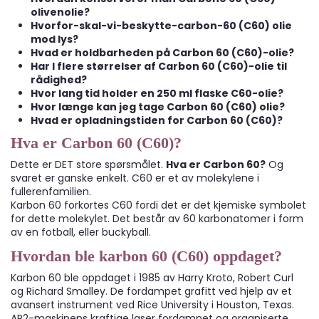
olivenolie?
Hvorfor-skal-vi-beskytte-carbon-60 (C60) olie
mod lys?
Hvad er holdbarheden på Carbon 60 (C60)-olie?
Har I flere størrelser af Carbon 60 (C60)-olie til
rådighed?
Hvor lang tid holder en 250 ml flaske C60-olie?
Hvor længe kan jeg tage Carbon 60 (C60) olie?
Hvad er opladningstiden for Carbon 60 (C60)?
Hva er Carbon 60 (C60)?
Dette er DET store spørsmålet.
Hva er Carbon 60?
Og
svaret er ganske enkelt. C60 er et av molekylene i
fullerenfamilien.
Karbon 60 forkortes C60 fordi det er det kjemiske symbolet
for dette molekylet. Det består av 60 karbonatomer i form
av en fotball, eller buckyball.
Hvordan ble karbon 60 (C60) oppdaget?
Karbon 60 ble oppdaget i 1985 av Harry Kroto, Robert Curl
og Richard Smalley. De fordampet grafitt ved hjelp av et
avansert instrument ved Rice University i Houston, Texas.
AP2-maskinens kraftige laser fordampet og organiserte