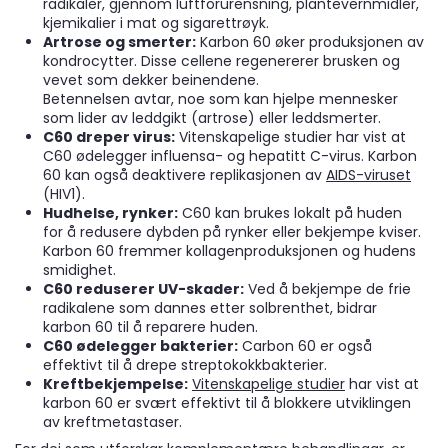
radikaler, gjennom luftforurensning, plantevernmidler,
kjemikalier i mat og sigarettrøyk.
Artrose og smerter:
Karbon 60 øker produksjonen av
kondrocytter. Disse cellene regenererer brusken og
vevet som dekker beinendene.
Betennelsen avtar, noe som kan hjelpe mennesker
som lider av leddgikt (artrose) eller leddsmerter.
C60 dreper virus:
Vitenskapelige studier har vist at
C60 ødelegger influensa- og hepatitt C-virus. Karbon
60 kan også deaktivere replikasjonen av
AIDS-viruset
(HIV1).
Hudhelse, rynker:
C60 kan brukes lokalt på huden
for å redusere dybden på rynker eller bekjempe kviser.
Karbon 60 fremmer kollagenproduksjonen og hudens
smidighet.
C60 reduserer UV-skader:
Ved å bekjempe de frie
radikalene som dannes etter solbrenthet, bidrar
karbon 60 til å reparere huden.
C60 ødelegger bakterier:
Carbon 60 er også
effektivt til å drepe streptokokkbakterier.
Kreftbekjempelse:
Vitenskapelige studier
har vist at
karbon 60 er svært effektivt til å blokkere utviklingen
av kreftmetastaser.