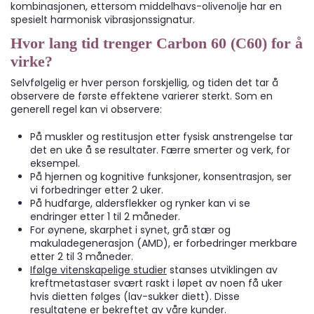
kombinasjonen, ettersom middelhavs-olivenolje har en
spesielt harmonisk vibrasjonssignatur.
Hvor lang tid trenger Carbon 60 (C60) for å
virke?
Selvfølgelig er hver person forskjellig, og tiden det tar å
observere de første effektene varierer sterkt. Som en
generell regel kan vi observere:
På muskler og restitusjon etter fysisk anstrengelse tar
det en uke å se resultater. Færre smerter og verk, for
eksempel.
På hjernen og kognitive funksjoner, konsentrasjon, ser
vi forbedringer etter 2 uker.
På hudfarge, aldersflekker og rynker kan vi se
endringer etter 1 til 2 måneder.
For øynene, skarphet i synet, grå stær og
makuladegenerasjon (AMD), er forbedringer merkbare
etter 2 til 3 måneder.
Ifølge vitenskapelige studier
stanses utviklingen av
kreftmetastaser svært raskt i løpet av noen få uker
hvis dietten følges (lav-sukker diett). Disse
resultatene er bekreftet av våre kunder.