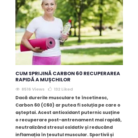
CUM SPRIJINĂ CARBON 60 RECUPERAREA
RAPIDĂ A MUȘCHILOR
8516 Views
132
Liked
Dacă durerile musculare te încetinesc,
Carbon 60 (C60) ar putea fi soluția pe care o
așteptai. Acest antioxidant puternic susține
o recuperare post-antrenament mai rapidă,
neutralizând stresul oxidativ și reducând
inflamația în țesutul muscular. Sportivii și