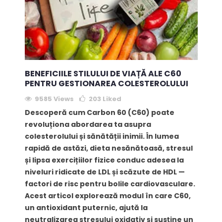
BENEFICIILE STILULUI DE VIAȚĂ ALE C60
PENTRU GESTIONAREA COLESTEROLULUI
9585 Views
203
Liked
Descoperă cum Carbon 60 (C60) poate
revoluționa abordarea ta asupra
colesterolului și sănătății inimii. În lumea
rapidă de astăzi, dieta nesănătoasă, stresul
și lipsa exercițiilor fizice conduc adesea la
niveluri ridicate de LDL și scăzute de HDL —
factori de risc pentru bolile cardiovasculare.
Acest articol explorează modul în care C60,
un antioxidant puternic, ajută la
neutralizarea stresului oxidativ și susține un