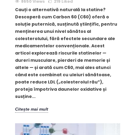
8650 Views
219
Liked
Cauți o alternativă naturală la statine?
Descoperă cum Carbon 60 (C60) oferă o
soluție puternică, susținută științific, pentru
menținerea unui nivel sănătos al
colesterolului, fără efectele secundare ale
medicamentelor convenționale. Acest
articol explorează riscurile statinelor —
dureri musculare, pierderi de memorie și
altele — și arată cum C60, mai ales atunci
când este combinat cu uleiuri sănătoase,
poate reduce LDL („colesterolul rău”),
proteja împotriva daunelor oxidative și
susține...
Citește mai mult