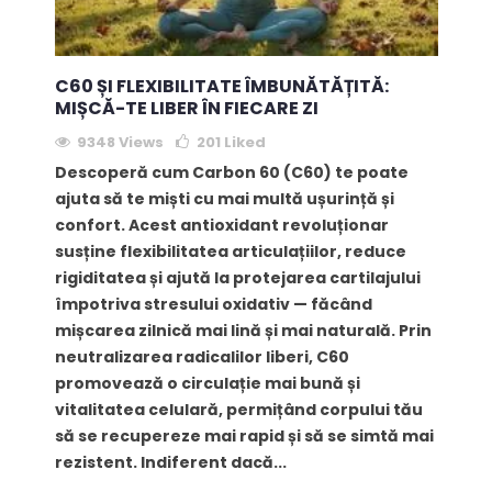
C60 ȘI FLEXIBILITATE ÎMBUNĂTĂȚITĂ:
MIȘCĂ-TE LIBER ÎN FIECARE ZI
9348 Views
201
Liked
Descoperă cum Carbon 60 (C60) te poate
ajuta să te miști cu mai multă ușurință și
confort. Acest antioxidant revoluționar
susține flexibilitatea articulațiilor, reduce
rigiditatea și ajută la protejarea cartilajului
împotriva stresului oxidativ — făcând
mișcarea zilnică mai lină și mai naturală. Prin
neutralizarea radicalilor liberi, C60
promovează o circulație mai bună și
vitalitatea celulară, permițând corpului tău
să se recupereze mai rapid și să se simtă mai
rezistent. Indiferent dacă...