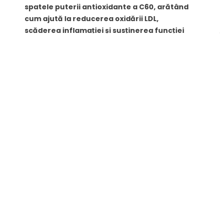
spatele puterii antioxidante a C60, arătând
cum ajută la reducerea oxidării LDL,
scăderea inflamației și susținerea funcției
endoteliale — factori cheie în prevenirea
arterelor blocate. Află cum C60
interacționează cu celulele imune, cum ar fi
macrofagele, și cum protejează țesutul
vascular de daunele oxidative și stresul...
Citește mai mult