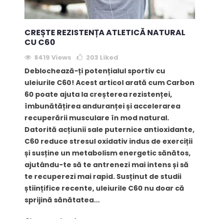
CREȘTE REZISTENȚA ATLETICĂ NATURAL
CU C60
8419 Views
203
Liked
Deblochează-ți potențialul sportiv cu
uleiurile C60! Acest articol arată cum Carbon
60 poate ajuta la creșterea rezistenței,
îmbunătățirea anduranței și accelerarea
recuperării musculare în mod natural.
Datorită acțiunii sale puternice antioxidante,
C60 reduce stresul oxidativ indus de exerciții
și susține un metabolism energetic sănătos,
ajutându-te să te antrenezi mai intens și să
te recuperezi mai rapid. Susținut de studii
științifice recente, uleiurile C60 nu doar că
sprijină sănătatea...