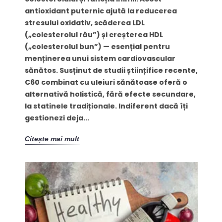
antioxidant puternic ajută la reducerea
stresului oxidativ, scăderea LDL
(„colesterolul rău”) și creșterea HDL
(„colesterolul bun”) — esențial pentru
menținerea unui sistem cardiovascular
sănătos. Susținut de studii științifice recente,
C60 combinat cu uleiuri sănătoase oferă o
alternativă holistică, fără efecte secundare,
la statinele tradiționale. Indiferent dacă îți
gestionezi deja...
Citește mai mult