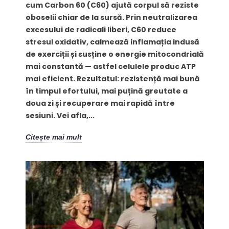
cum Carbon 60 (C60) ajută corpul să reziste
oboselii chiar de la sursă. Prin neutralizarea
excesului de radicali liberi, C60 reduce
stresul oxidativ, calmează inflamația indusă
de exerciții și susține o energie mitocondrială
mai constantă — astfel celulele produc ATP
mai eficient. Rezultatul: rezistență mai bună
în timpul efortului, mai puțină greutate a
doua zi și recuperare mai rapidă între
sesiuni. Vei afla,...
Citește mai mult