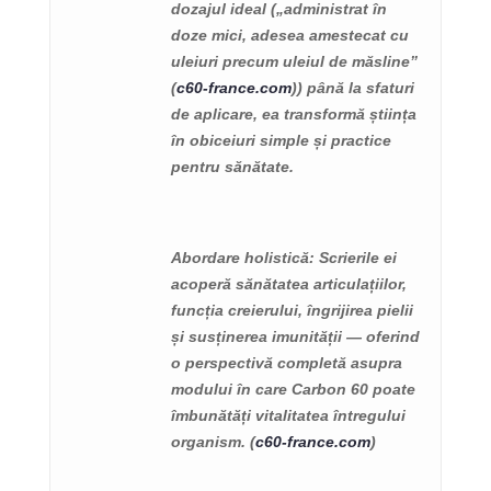
dozajul ideal („administrat în
doze mici, adesea amestecat cu
uleiuri precum uleiul de măsline”
(
c60-france.com
)) până la sfaturi
de aplicare, ea transformă știința
în obiceiuri simple și practice
pentru sănătate.
Abordare holistică
: Scrierile ei
acoperă sănătatea articulațiilor,
funcția creierului, îngrijirea pielii
și susținerea imunității — oferind
o perspectivă completă asupra
modului în care Carbon 60 poate
îmbunătăți vitalitatea întregului
organism. (
c60-france.com
)