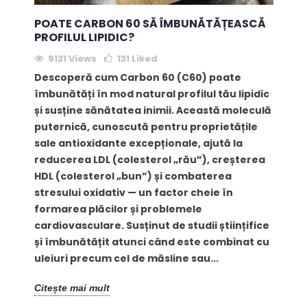
POATE CARBON 60 SĂ ÎMBUNĂTĂȚEASCĂ
PROFILUL LIPIDIC?
9121 Views
131
Liked
Descoperă cum Carbon 60 (C60) poate
îmbunătăți în mod natural profilul tău lipidic
și susține sănătatea inimii. Această moleculă
puternică, cunoscută pentru proprietățile
sale antioxidante excepționale, ajută la
reducerea LDL (colesterol „rău”), creșterea
HDL (colesterol „bun”) și combaterea
stresului oxidativ — un factor cheie în
formarea plăcilor și problemele
cardiovasculare. Susținut de studii științifice
și îmbunătățit atunci când este combinat cu
uleiuri precum cel de măsline sau...
Citește mai mult