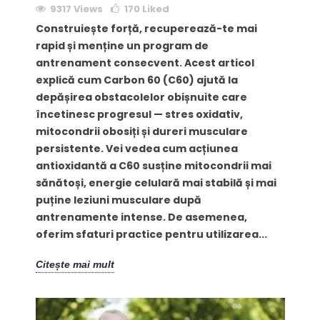
9317 Views
170
Liked
Construiește forță, recuperează-te mai
rapid și menține un program de
antrenament consecvent. Acest articol
explică cum Carbon 60 (C60) ajută la
depășirea obstacolelor obișnuite care
încetinesc progresul — stres oxidativ,
mitocondrii obosiți și dureri musculare
persistente. Vei vedea cum acțiunea
antioxidantă a C60 susține mitocondrii mai
sănătoși, energie celulară mai stabilă și mai
puține leziuni musculare după
antrenamente intense. De asemenea,
oferim sfaturi practice pentru utilizarea...
Citește mai mult