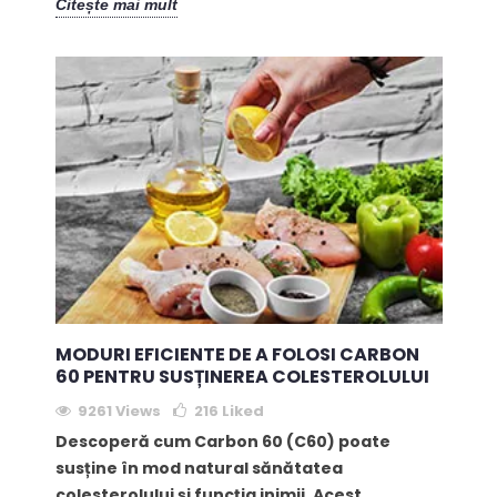
Citește mai mult
MODURI EFICIENTE DE A FOLOSI CARBON
60 PENTRU SUSȚINEREA COLESTEROLULUI
9261 Views
216
Liked
Descoperă cum Carbon 60 (C60) poate
susține în mod natural sănătatea
colesterolului și funcția inimii. Acest