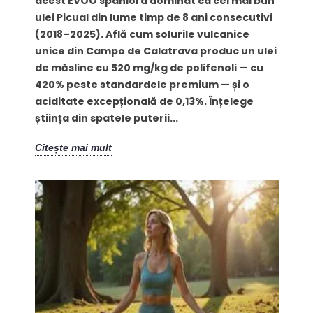
acest EVOO spaniol a dominat ca cel mai bun
ulei Picual din lume timp de 8 ani consecutivi
(2018–2025). Află cum solurile vulcanice
unice din Campo de Calatrava produc un ulei
de măsline cu 520 mg/kg de polifenoli — cu
420% peste standardele premium — și o
aciditate excepțională de 0,13%. Înțelege
știința din spatele puterii...
Citește mai mult