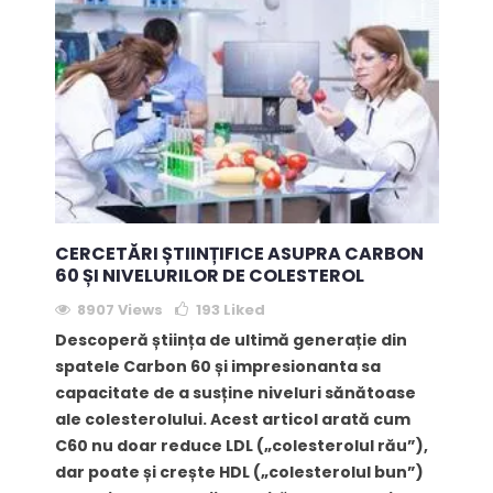
CERCETĂRI ȘTIINȚIFICE ASUPRA CARBON
60 ȘI NIVELURILOR DE COLESTEROL
8907 Views
193
Liked
Descoperă știința de ultimă generație din
spatele Carbon 60 și impresionanta sa
capacitate de a susține niveluri sănătoase
ale colesterolului. Acest articol arată cum
C60 nu doar reduce LDL („colesterolul rău”),
dar poate și crește HDL („colesterolul bun”)