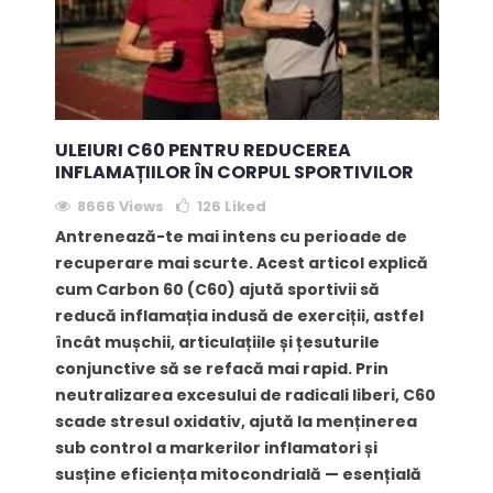
ULEIURI C60 PENTRU REDUCEREA
INFLAMAȚIILOR ÎN CORPUL SPORTIVILOR
8666 Views
126
Liked
Antrenează-te mai intens cu perioade de
recuperare mai scurte. Acest articol explică
cum Carbon 60 (C60) ajută sportivii să
reducă inflamația indusă de exerciții, astfel
încât mușchii, articulațiile și țesuturile
conjunctive să se refacă mai rapid. Prin
neutralizarea excesului de radicali liberi, C60
scade stresul oxidativ, ajută la menținerea
sub control a markerilor inflamatori și
susține eficiența mitocondrială — esențială