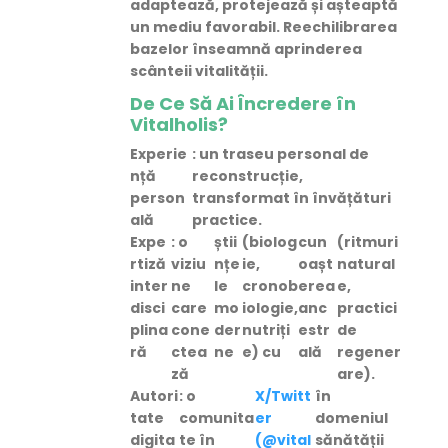
adaptează, protejează și așteaptă
un mediu favorabil. Reechilibrarea
bazelor înseamnă
aprinderea
scânteii vitalității
.
De Ce Să Ai Încredere în
Vitalholis?
Experie
: un traseu personal de
nță
reconstrucție,
person
transformat în învățături
ală
practice.
Expe
: o
știi
(biolog
cun
(ritmuri
rtiză
viziu
nțe
ie,
oașt
natural
inter
ne
le
cronob
erea
e,
disci
care
mo
iologie,
anc
practici
plina
cone
der
nutriți
estr
de
ră
ctea
ne
e) cu
ală
regener
ză
are).
Autori
: o
X/Twitt
în
tate
comunita
er
domeniul
digita
te în
(@vital
sănătății