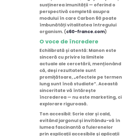
susținerea imunității — oferind o
perspectivă completă asupra
modului în care Carbon 60 poate
îmbunătăți vitalitatea întregului
organism. (
c60-france.com
)
O voce de încredere
Echilibrată și atentă
: Manon este
sinceră cu privire la limitele
actuale ale cercetării, menționând
că, deși rezultatele sunt
promițătoare, „efectele pe termen
lung sunt încă studiate”. Această
sinceritate vă întărește
încrederea — nu este marketing, ci
explorare riguroasă.
Ton accesibil
: Scrie clar și cald,
evitând jargonul și invitându-vă în
lumea fascinantă a fulerenelor
prin explicații accesibile și aplicații