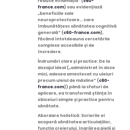
reduce inflamația” (
c60-
france.com
) sau evidențiază
„beneficiile sale
neuroprotectoare… care
îmbunătățesc sănătatea cognitivă
generală” (
c60-france.com
),
făcând întotdeauna cercetările
complexe accesibile și de
încredere.
Îndrumări clare și practice
: De la
dozajul ideal („administrat în doze
mici, adesea amestecat cu uleiuri
precum uleiul de măsline” (
c60-
france.com
)) până la sfaturi de
aplicare, ea transformă știința în
obiceiuri simple și practice pentru
sănătate.
Abordare holistică
: Scrierile ei
acoperă sănătatea articulațiilor,
funcția creierului, îngrijirea pielii și