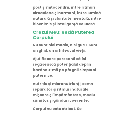
post
și
mitocondrii
, între
ritmuri
circadiene
și
hormoni
, între
lumină
naturală
și
claritate mentală
, între
biochimie
și
inteligență celulară
.
Crezul Meu: Redă Puterea
Corpului
Nu sunt
nici medic, nici guru
. Sunt
un
ghid
, un
arhitect al vieții
.
Ajut fiecare persoană să își
regăsească potențialul deplin
bazându-mă pe pârghii simple și
puternice:
nutriție și micronutrienți, somn
reparator și ritmuri naturale,
mișcare și împământare, mediu
sănătos și gânduri coerente.
Corpul nu este stricat. Se