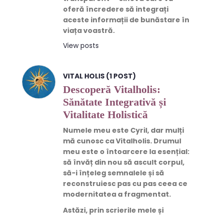
oferă încredere să integrați
aceste informații de bunăstare în
viața voastră.
View posts
VITAL HOLIS (1 POST)
Descoperă Vitalholis:
Sănătate Integrativă și
Vitalitate Holistică
Numele meu este
Cyril
, dar mulți
mă cunosc ca
Vitalholis
. Drumul
meu este o întoarcere la esențial:
să învăț din nou să ascult corpul,
să-i înțeleg semnalele și să
reconstruiesc pas cu pas ceea ce
modernitatea a fragmentat.
Astăzi, prin scrierile mele și