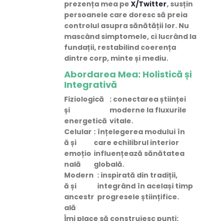
prezența mea pe
X/Twitter
, susțin
persoanele care doresc să
preia
controlul asupra sănătății lor
. Nu
mascând simptomele, ci lucrând la
fundații, restabilind coerența
dintre corp, minte și mediu.
Abordarea Mea: Holistică și
Integrativă
Fiziologică
: conectarea științei
și
moderne la fluxurile
energetică
vitale.
Celular
: înțelegerea modului în
ă și
care echilibrul interior
emoțio
influențează sănătatea
nală
globală.
Modern
: inspirată din tradiții,
ă și
integrând în același timp
ancestr
progresele științifice.
ală
Îmi place să construiesc punți: