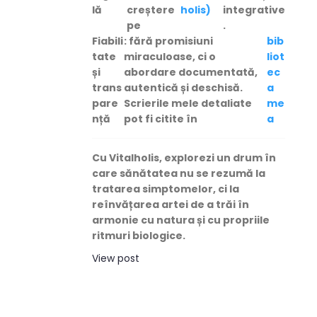
lă
creștere
holis)
integrative
pe
.
Fiabili
: fără promisiuni
bib
tate
miraculoase, ci o
liot
și
abordare documentată,
ec
trans
autentică și deschisă.
a
pare
Scrierile mele detaliate
me
nță
pot fi citite în
a
Cu
Vitalholis
, explorezi un drum în
care sănătatea nu se rezumă la
tratarea simptomelor, ci la
reînvățarea artei de a trăi în
armonie cu natura și cu propriile
ritmuri biologice
.
View post