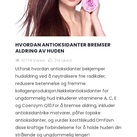
HVORDAN ANTIOKSIDANTER BREMSER
ALDRING AV HUDEN
10774 Views
214
Liked
Utforsk hvordan antioksidanter bekjemper
hudaldring ved å nøytralisere frie radikaler,
redusere betennelse og fremme
kollagenproduksjon.Nøkkelantioksidanter for
ungdommelig hud inkluderer vitaminene A, C, E
og Coenzym Q10.For å bremse aldring, inkluder
antioksidantrike matvarer, påfør topiske
antioksidanter, og vurder kosttilskudd.Omfavn
disse kraftige forbindelsene for å holde huden din
strålende og ungdommelig lenger!