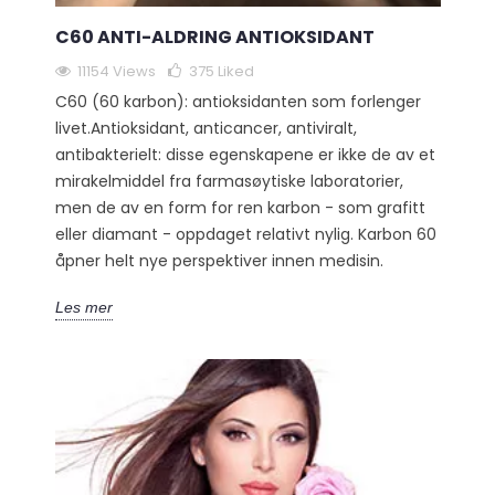
C60 ANTI-ALDRING ANTIOKSIDANT
11154 Views
375
Liked
C60 (60 karbon): antioksidanten som forlenger
livet.Antioksidant, anticancer, antiviralt,
antibakterielt: disse egenskapene er ikke de av et
mirakelmiddel fra farmasøytiske laboratorier,
men de av en form for ren karbon - som grafitt
eller diamant - oppdaget relativt nylig. Karbon 60
åpner helt nye perspektiver innen medisin.
Les mer