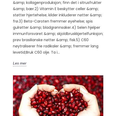
&amp; kollagenproduksjon; finn det i sitrusfrukter
&amp; bær.2) Vitamin E beskytter celler &amp;
støtter hjertehelse; kilder inkluderer nøtter &amp;
frø.3) Beta-Caroten fremmer øyehelse; spis
gulrøtter &amp; bladgrønnsaker.4) Selen hjelper
immunforsvaret &amp; skjoldbruskkjertelfunksjon;
prøv brasilianske nøtter &amp; fisk.5) C60
nøytraliserer frie radikaler &amp; fremmer lang
levetid;Bruk C60 olje. Ta i...
Les mer