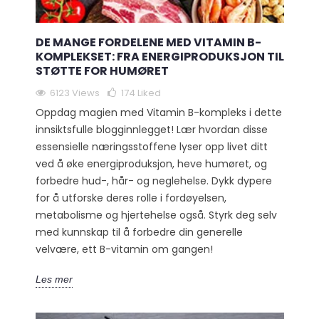
DE MANGE FORDELENE MED VITAMIN B-
KOMPLEKSET: FRA ENERGIPRODUKSJON TIL
STØTTE FOR HUMØRET
6123 Views
174
Liked
Oppdag magien med Vitamin B-kompleks i dette
innsiktsfulle blogginnlegget! Lær hvordan disse
essensielle næringsstoffene lyser opp livet ditt
ved å øke energiproduksjon, heve humøret, og
forbedre hud-, hår- og neglehelse. Dykk dypere
for å utforske deres rolle i fordøyelsen,
metabolisme og hjertehelse også. Styrk deg selv
med kunnskap til å forbedre din generelle
velvære, ett B-vitamin om gangen!
Les mer