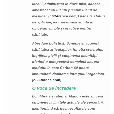
ideal („administrat în doze mici, adesea
amestecat cu uleiuri precum uleiul de
măsline” (
c60-france.com
)) până la sfaturi
de aplicare, ea transformă știința în
obiceiuri simple și practice pentru
sănătate.
Abordare holistică
: Scrierile ei acoperă
sănătatea articulațiilor, funcția creierului,
îngrijirea pielii și susținerea imunității —
oferind o perspectivă completă asupra
modului în care Carbon 60 poate
îmbunătăți vitalitatea întregului organism.
(
c60-france.com
)
O voce de încredere
Echilibrată și atentă
: Manon este sinceră
cu privire la limitele actuale ale cercetării,
menționând că, deși rezultatele sunt