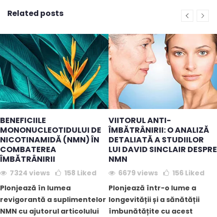
Related posts
BENEFICIILE
VIITORUL ANTI-
MONONUCLEOTIDULUI DE
ÎMBĂTRÂNIRII: O ANALIZĂ
NICOTINAMIDĂ (NMN) ÎN
DETALIATĂ A STUDIILOR
COMBATEREA
LUI DAVID SINCLAIR DESPRE
ÎMBĂTRÂNIRII
NMN
7324 views
158
Liked
6679 views
156
Liked
Plonjează în lumea
Plonjează într-o lume a
revigorantă a suplimentelor
longevității și a sănătății
NMN cu ajutorul articolului
îmbunătățite cu acest