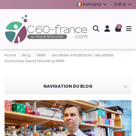
Română
EUR €
0
Home
Blog
NMN
Secretele îmbătrânirii: cercetările
doctorului David Sinclair și NMN
NAVIGATION DU BLOG