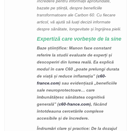
încredere pentru informații aprofundate,
bazate pe știință, despre beneficiile
transformatoare ale Carbon 60. Cu fiecare
articol, vă ajută să luați decizii informate
despre sănătate, longevitate și îngrijirea pielii.
Expertiză care vorbește de la sine
Baze științifice
: Manon face constant
referire la studii evaluate de experți și
descoperiri din lumea reală. Ea explică
modul în care C60 „poate prelungi durata
de viață și reduce inflamația” (
c60-
france.com
) sau evidențiază „beneficiile
sale neuroprotectoare… care
îmbunătățesc sănătatea cognitivă
generală” (
c60-france.com
), făcând
întotdeauna cercetările complexe
accesibile și de încredere.
Îndrumări clare și practice
: De la dozajul