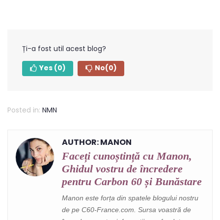
Ți-a fost util acest blog?
Yes
(0)
No
(0)
Posted in:
NMN
AUTHOR: MANON
Faceți cunoștință cu Manon,
Ghidul vostru de încredere
pentru Carbon 60 și Bunăstare
Manon este forța din spatele blogului nostru
de pe C60-France.com. Sursa voastră de