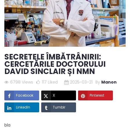
SECRETELE ÎMBĂTRÂNIRII:
CERCETĂRILE DOCTORULUI
DAVID SINCLAIR ȘI NMN
6798 Views
117
Liked
2025-03-21
By
Manon
Facebook
X
Pinterest
LinkedIn
Tumblr
bla