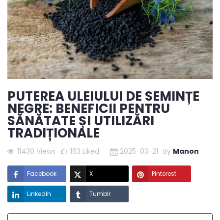
PUTEREA ULEIULUI DE SEMINȚE
NEGRE: BENEFICII PENTRU
SĂNĂTATE ȘI UTILIZĂRI
TRADIȚIONALE
11430 Views
163
Liked
2025-03-21
By
Manon
Facebook
X
Pinterest
LinkedIn
Tumblr