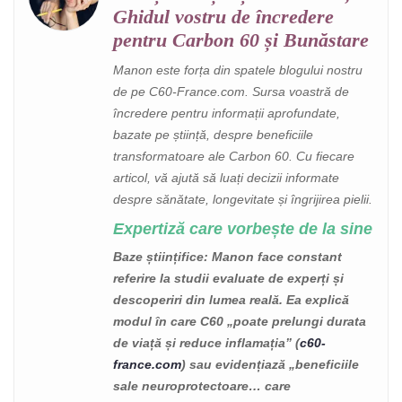
Ghidul vostru de încredere
pentru Carbon 60 și Bunăstare
Manon este forța din spatele blogului nostru
de pe C60-France.com. Sursa voastră de
încredere pentru informații aprofundate,
bazate pe știință, despre beneficiile
transformatoare ale Carbon 60. Cu fiecare
articol, vă ajută să luați decizii informate
despre sănătate, longevitate și îngrijirea pielii.
Expertiză care vorbește de la sine
Baze științifice
: Manon face constant
referire la studii evaluate de experți și
descoperiri din lumea reală. Ea explică
modul în care C60 „poate prelungi durata
de viață și reduce inflamația” (
c60-
france.com
) sau evidențiază „beneficiile
sale neuroprotectoare… care