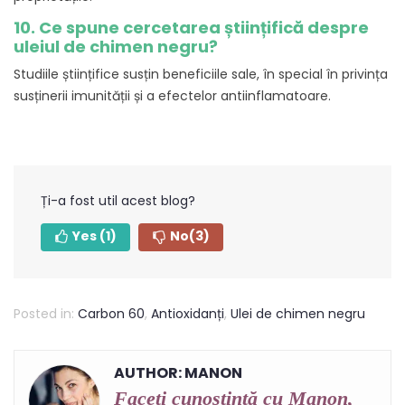
10. Ce spune cercetarea științifică despre
uleiul de chimen negru?
Studiile științifice susțin beneficiile sale, în special în privința
susținerii imunității și a efectelor antiinflamatoare.
Ți-a fost util acest blog?
Yes
(1)
No
(3)
Posted in:
Carbon 60
,
Antioxidanți
,
Ulei de chimen negru
AUTHOR: MANON
Faceți cunoștință cu Manon,