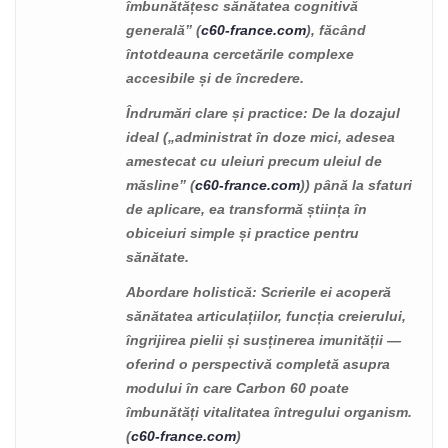
îmbunătățesc sănătatea cognitivă
generală” (
c60-france.com
), făcând
întotdeauna cercetările complexe
accesibile și de încredere.
Îndrumări clare și practice
: De la dozajul
ideal („administrat în doze mici, adesea
amestecat cu uleiuri precum uleiul de
măsline” (
c60-france.com
)) până la sfaturi
de aplicare, ea transformă știința în
obiceiuri simple și practice pentru
sănătate.
Abordare holistică
: Scrierile ei acoperă
sănătatea articulațiilor, funcția creierului,
îngrijirea pielii și susținerea imunității —
oferind o perspectivă completă asupra
modului în care Carbon 60 poate
îmbunătăți vitalitatea întregului organism.
(
c60-france.com
)