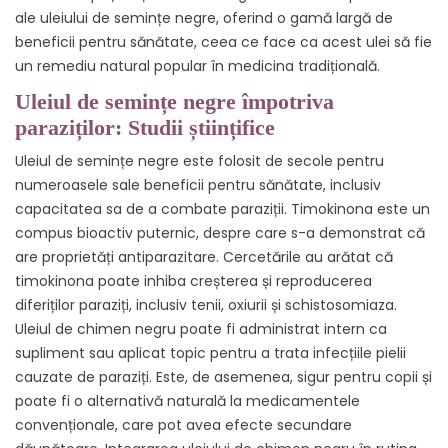
ale uleiului de semințe negre, oferind o gamă largă de
beneficii pentru sănătate, ceea ce face ca acest ulei să fie
un remediu natural popular în medicina tradițională.
Uleiul de semințe negre împotriva
paraziților: Studii științifice
Uleiul de semințe negre este folosit de secole pentru
numeroasele sale beneficii pentru sănătate, inclusiv
capacitatea sa de a combate paraziții. Timokinona este un
compus bioactiv puternic, despre care s-a demonstrat că
are proprietăți antiparazitare. Cercetările au arătat că
timokinona poate inhiba creșterea și reproducerea
diferiților paraziți, inclusiv tenii, oxiurii și schistosomiaza.
Uleiul de chimen negru poate fi administrat intern ca
supliment sau aplicat topic pentru a trata infecțiile pielii
cauzate de paraziți. Este, de asemenea, sigur pentru copii și
poate fi o alternativă naturală la medicamentele
convenționale, care pot avea efecte secundare