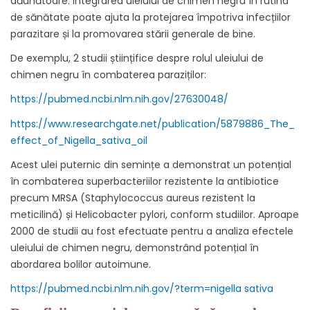
dăunătoare. Integrarea uleiului de chimen negru în rutina
de sănătate poate ajuta la protejarea împotriva infecțiilor
parazitare și la promovarea stării generale de bine.
De exemplu, 2 studii științifice despre rolul uleiului de
chimen negru în combaterea paraziților:
https://pubmed.ncbi.nlm.nih.gov/27630048/
https://www.researchgate.net/publication/5879886_The_
effect_of_Nigella_sativa_oil
Acest ulei puternic din semințe a demonstrat un potențial
în combaterea superbacteriilor rezistente la antibiotice
precum MRSA (Staphylococcus aureus rezistent la
meticilină) și Helicobacter pylori, conform studiilor. Aproape
2000 de studii au fost efectuate pentru a analiza efectele
uleiului de chimen negru, demonstrând potențial în
abordarea bolilor autoimune.
https://pubmed.ncbi.nlm.nih.gov/?term=nigella sativa