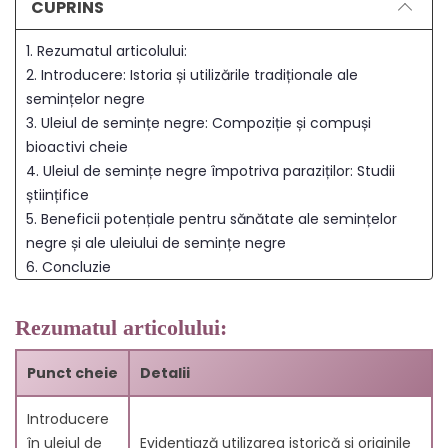
CUPRINS
1. Rezumatul articolului:
2. Introducere: Istoria și utilizările tradiționale ale
semințelor negre
3. Uleiul de semințe negre: Compoziție și compuși
bioactivi cheie
4. Uleiul de semințe negre împotriva paraziților: Studii
științifice
5. Beneficii potențiale pentru sănătate ale semințelor
negre și ale uleiului de semințe negre
6. Concluzie
7. Întrebări Frecvente
7.1. 1. Ce este uleiul de chimen negru?
Rezumatul articolului:
7.2. 2. Care sunt principalele beneficii ale uleiului de
chimen negru?
Punct cheie
Detalii
7.3. 3. Cum poate fi folosit uleiul de chimen negru?
7.4. 4. Există efecte secundare?
Introducere
7.5. 5. Cum se compară uleiul de chimen negru cu
în uleiul de
Evidențiază utilizarea istorică și originile