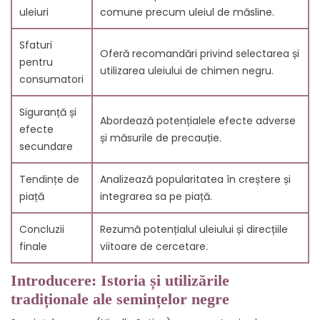
uleiuri
comune precum uleiul de măsline.
Sfaturi
Oferă recomandări privind selectarea și
pentru
utilizarea uleiului de chimen negru.
consumatori
Siguranță și
Abordează potențialele efecte adverse
efecte
și măsurile de precauție.
secundare
Tendințe de
Analizează popularitatea în creștere și
piață
integrarea sa pe piață.
Concluzii
Rezumă potențialul uleiului și direcțiile
finale
viitoare de cercetare.
Introducere: Istoria și utilizările
tradiționale ale semințelor negre