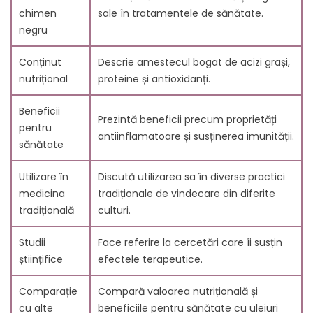
uleiul de măsline?
chimen
sale în tratamentele de sănătate.
7.6. 6. Poate ajuta uleiul de chimen negru în cazul
negru
alergiilor?
7.7. 7. Este sigur uleiul de chimen negru pentru toată
Conținut
Descrie amestecul bogat de acizi grași,
lumea?
nutrițional
proteine și antioxidanți.
7.8. 8. La ce ar trebui să fiu atent când cumpăr ulei
de chimen negru?
Beneficii
Prezintă beneficii precum proprietăți
7.9. 9. Poate fi folosit uleiul de chimen negru la gătit?
pentru
antiinflamatoare și susținerea imunității.
7.10. 10. Ce spune cercetarea științifică despre uleiul
sănătate
de chimen negru?
Utilizare în
Discută utilizarea sa în diverse practici
medicina
tradiționale de vindecare din diferite
tradițională
culturi.
Studii
Face referire la cercetări care îi susțin
științifice
efectele terapeutice.
Comparație
Compară valoarea nutrițională și
cu alte
beneficiile pentru sănătate cu uleiuri