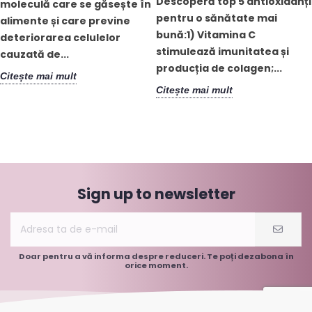
Descoperă top 5 antioxidanți
moleculă care se găsește în
pentru o sănătate mai
alimente și care previne
bună:1) Vitamina C
deteriorarea celulelor
stimulează imunitatea și
cauzată de...
producția de colagen;...
Citește mai mult
Citește mai mult
Sign up to newsletter
Doar pentru a vă informa despre reduceri. Te poți dezabona în
orice moment.