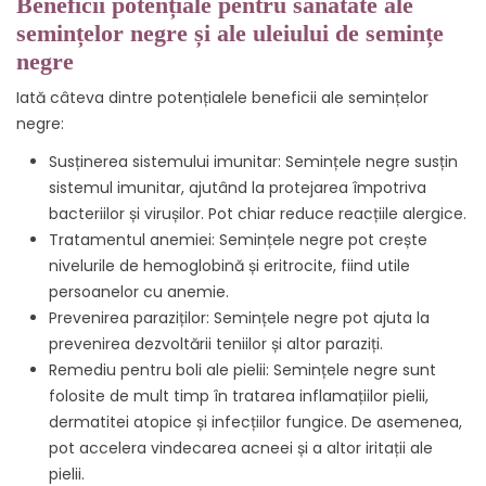
Beneficii potențiale pentru sănătate ale
semințelor negre și ale uleiului de semințe
negre
Iată câteva dintre potențialele beneficii ale semințelor
negre:
Susținerea sistemului imunitar: Semințele negre susțin
sistemul imunitar, ajutând la protejarea împotriva
bacteriilor și virușilor. Pot chiar reduce reacțiile alergice.
Tratamentul anemiei: Semințele negre pot crește
nivelurile de hemoglobină și eritrocite, fiind utile
persoanelor cu anemie.
Prevenirea paraziților: Semințele negre pot ajuta la
prevenirea dezvoltării teniilor și altor paraziți.
Remediu pentru boli ale pielii: Semințele negre sunt
folosite de mult timp în tratarea inflamațiilor pielii,
dermatitei atopice și infecțiilor fungice. De asemenea,
pot accelera vindecarea acneei și a altor iritații ale
pielii.