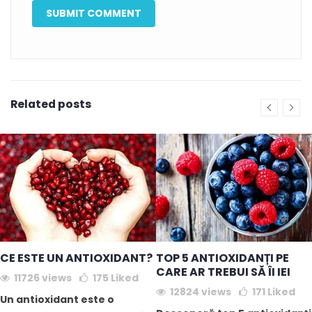
Related posts
CE ESTE UN ANTIOXIDANT?
TOP 5 ANTIOXIDANȚI PE
CARE AR TREBUI SĂ ÎI IEI
11726 views
175
Liked
12824 views
171
Liked
Un antioxidant este o