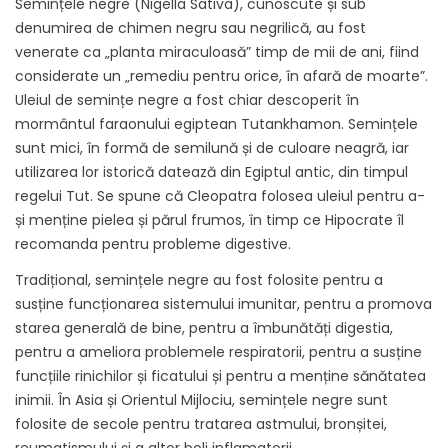
Semințele negre (Nigella Sativa), cunoscute și sub
denumirea de chimen negru sau negrilică, au fost
venerate ca „planta miraculoasă” timp de mii de ani, fiind
considerate un „remediu pentru orice, în afară de moarte”.
Uleiul de semințe negre a fost chiar descoperit în
mormântul faraonului egiptean Tutankhamon. Semințele
sunt mici, în formă de semilună și de culoare neagră, iar
utilizarea lor istorică datează din Egiptul antic, din timpul
regelui Tut. Se spune că Cleopatra folosea uleiul pentru a-
și menține pielea și părul frumos, în timp ce Hipocrate îl
recomanda pentru probleme digestive.
Tradițional, semințele negre au fost folosite pentru a
susține funcționarea sistemului imunitar, pentru a promova
starea generală de bine, pentru a îmbunătăți digestia,
pentru a ameliora problemele respiratorii, pentru a susține
funcțiile rinichilor și ficatului și pentru a menține sănătatea
inimii. În Asia și Orientul Mijlociu, semințele negre sunt
folosite de secole pentru tratarea astmului, bronșitei,
reumatismului și a altor boli inflamatorii.