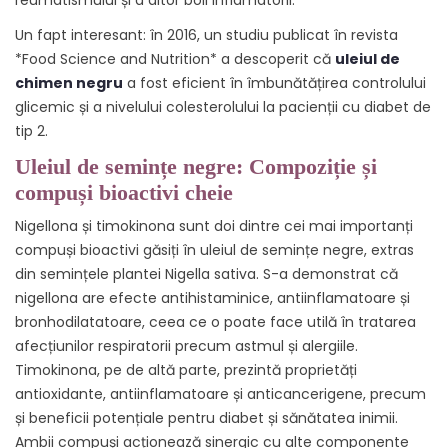
Un fapt interesant: în 2016, un studiu publicat în revista
*Food Science and Nutrition* a descoperit că
uleiul de
chimen negru
a fost eficient în îmbunătățirea controlului
glicemic și a nivelului colesterolului la pacienții cu diabet de
tip 2.
Uleiul de semințe negre: Compoziție și
compuși bioactivi cheie
Nigellona și timokinona sunt doi dintre cei mai importanți
compuși bioactivi găsiți în uleiul de semințe negre, extras
din semințele plantei Nigella sativa. S-a demonstrat că
nigellona are efecte antihistaminice, antiinflamatoare și
bronhodilatatoare, ceea ce o poate face utilă în tratarea
afecțiunilor respiratorii precum astmul și alergiile.
Timokinona, pe de altă parte, prezintă proprietăți
antioxidante, antiinflamatoare și anticancerigene, precum
și beneficii potențiale pentru diabet și sănătatea inimii.
Ambii compuși acționează sinergic cu alte componente