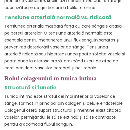
probleme vasculare, subliniază necesitatea unor strategii
cuprinzătoare de gestionare a bolilor cronice.
Tensiune arterială normală vs. ridicată
Tensiunea arterială măsoară forța cu care sângele apasă
pe pereții arterelor. O tensiune arterială normală este
esențială pentru menținerea unui flux sanguin sănătos și
prevenirea deteriorării vaselor de sânge. Tensiunea
arterială ridicată sau hipertensiunea poate solicita vasele și
poate duce la ateroscleroză, crescând riscul de atac de
cord, accident vascular cerebral și boli renale.
Rolul colagenului în tunica intima
Structură și funcție
Tunica intima este stratul cel mai interior al vaselor de
sânge, format în principal din colagen și celule endoteliale.
Colagenul oferă suport structural și menține elasticitatea
vaselor, permițându-le să se extindă și să se contracte
pentru a acomoda fluxul sanguin.