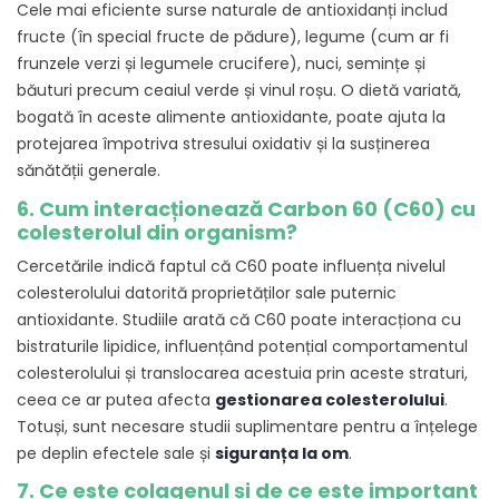
Cele mai eficiente surse naturale de antioxidanți includ
fructe (în special fructe de pădure), legume (cum ar fi
frunzele verzi și legumele crucifere), nuci, semințe și
băuturi precum ceaiul verde și vinul roșu. O dietă variată,
bogată în aceste alimente antioxidante, poate ajuta la
protejarea împotriva stresului oxidativ și la susținerea
sănătății generale.
6. Cum interacționează Carbon 60 (C60) cu
colesterolul din organism?
Cercetările indică faptul că C60 poate influența nivelul
colesterolului datorită proprietăților sale puternic
antioxidante. Studiile arată că C60 poate interacționa cu
bistraturile lipidice, influențând potențial comportamentul
colesterolului și translocarea acestuia prin aceste straturi,
ceea ce ar putea afecta
gestionarea colesterolului
.
Totuși, sunt necesare studii suplimentare pentru a înțelege
pe deplin efectele sale și
siguranța la om
.
7. Ce este colagenul și de ce este important