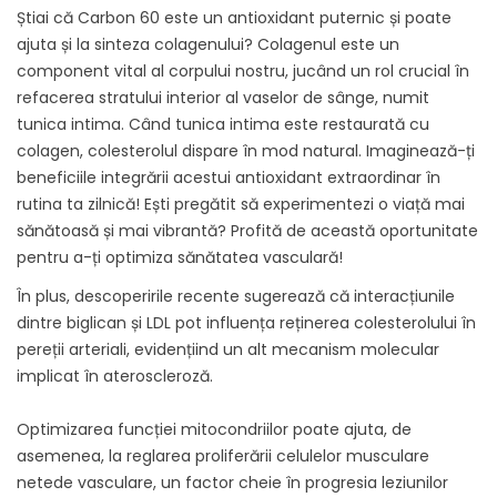
Știai că Carbon 60 este un antioxidant puternic și poate
ajuta și la sinteza colagenului? Colagenul este un
component vital al corpului nostru, jucând un rol crucial în
refacerea stratului interior al vaselor de sânge, numit
tunica intima. Când tunica intima este restaurată cu
colagen, colesterolul dispare în mod natural. Imaginează-ți
beneficiile integrării acestui antioxidant extraordinar în
rutina ta zilnică! Ești pregătit să experimentezi o viață mai
sănătoasă și mai vibrantă? Profită de această oportunitate
pentru a-ți optimiza sănătatea vasculară!
În plus, descoperirile recente sugerează că interacțiunile
dintre biglican și LDL pot influența reținerea colesterolului în
pereții arteriali, evidențiind un alt mecanism molecular
implicat în ateroscleroză.
Optimizarea funcției mitocondriilor poate ajuta, de
asemenea, la reglarea proliferării celulelor musculare
netede vasculare, un factor cheie în progresia leziunilor