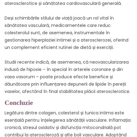
aterosclerotice și sănătatea cardiovasculară generală.
Deși schimbările stilului de viață joacă un rol vital în
sănătatea vasculară, medicamentele care reduc
colesterolul sunt, de asemenea, instrumentale în
gestionarea hiperplaziei intimei și a aterosclerozei, oferind
un complement eficient rutinei de dietă și exerciții.
Studii recente indică, de asemenea, că neovascularizarea
indusă de hipoxie – în special în arterele coronare și din
vasa vasorum – poate produce efecte benefice și
dăunătoare prin influențarea depunerii de lipide în pereții
vaselor, afectând în final stabilitatea plăcii aterosclerotice.
Concluzie
Legătura dintre colagen, colesterol și tunica intima este
esențială pentru înțelegerea sănătății vasculare. Inflamația
cronică, stresul oxidativ și disfuncția mitocondrială pot
contribui la ateroscleroză și alte boli vasculare. Adoptând