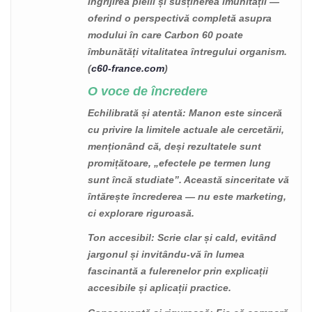
îngrijirea pielii și susținerea imunității —
oferind o perspectivă completă asupra
modului în care Carbon 60 poate
îmbunătăți vitalitatea întregului organism.
(
c60-france.com
)
O voce de încredere
Echilibrată și atentă
: Manon este sinceră
cu privire la limitele actuale ale cercetării,
menționând că, deși rezultatele sunt
promițătoare, „efectele pe termen lung
sunt încă studiate”. Această sinceritate vă
întărește încrederea — nu este marketing,
ci explorare riguroasă.
Ton accesibil
: Scrie clar și cald, evitând
jargonul și invitându-vă în lumea
fascinantă a fulerenelor prin explicații
accesibile și aplicații practice.