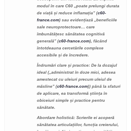
modul în care C60 „poate prelungi durata
de viață și reduce inflamația” (
c60-
france.com
) sau evidențiază „beneficiile
sale neuroprotectoare… care
îmbunătățesc sănătatea cognitivă
generală” (
c60-france.com
), făcând
întotdeauna cercetările complexe
accesibile și de încredere.
Îndrumări clare și practice
: De la dozajul
ideal („administrat în doze mici, adesea
amestecat cu uleiuri precum uleiul de
măsline” (
c60-france.com
)) până la sfaturi
de aplicare, ea transformă știința în
obiceiuri simple și practice pentru
sănătate.
Abordare holistică
: Scrierile ei acoperă
sănătatea articulațiilor, funcția creierului,