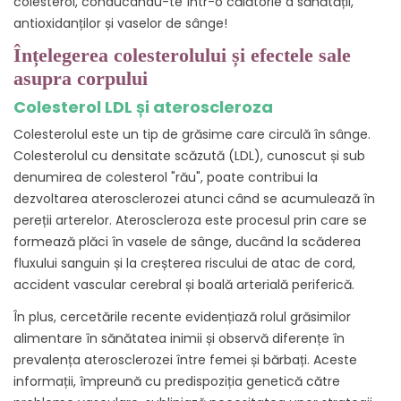
colesterolul și sănătatea tunica intima?
colesterol, conducându-te într-o călătorie a sănătății,
11.14. 14. Care sunt simptomele deteriorării tunica
antioxidanților și vaselor de sânge!
intima?
Înțelegerea colesterolului și efectele sale
11.15. 15. Ce măsuri preventive se pot lua pentru a
asupra corpului
proteja tunica intima de deteriorare?
Colesterol LDL și ateroscleroza
12. Surse
Colesterolul este un tip de grăsime care circulă în sânge.
Colesterolul cu densitate scăzută (LDL), cunoscut și sub
denumirea de colesterol "rău", poate contribui la
dezvoltarea aterosclerozei atunci când se acumulează în
pereții arterelor. Ateroscleroza este procesul prin care se
formează plăci în vasele de sânge, ducând la scăderea
fluxului sanguin și la creșterea riscului de atac de cord,
accident vascular cerebral și boală arterială periferică.
În plus, cercetările recente evidențiază rolul grăsimilor
alimentare în sănătatea inimii și observă diferențe în
prevalența aterosclerozei între femei și bărbați. Aceste
informații, împreună cu predispoziția genetică către