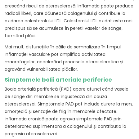
crescând riscul de ateroscleroză. Inflamația poate produce
radicali liberi, care dăunează colagenului și contribuie la
oxidarea colesterolului LDL. Colesterolul LDL oxidat este mai
predispus să se acumuleze în pereții vaselor de sânge,
formând plăci.
Mai mult, disfuncțiile în căile de semnalizare în timpul
inflamației vasculare pot amplifica activitatea
macrofagelor, accelerând procesele aterosclerotice și
agravând vulnerabilitatea plăcilor.
Simptomele bolii arteriale periferice
Boala arterială periferică (PAD) apare atunci când vasele
de sânge din membre se îngustează din cauza
aterosclerozei. Simptomele PAD pot include durere la mers,
amorțeală și senzație de frig în membrele afectate.
Inflamația cronică poate agrava simptomele PAD prin
deteriorarea suplimentară a colagenului și contribuția la
progresia aterosclerozei.