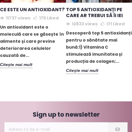
CE ESTE UN ANTIOXIDANT?
TOP 5 ANTIOXIDANȚI PE
CARE AR TREBUI SĂ ÎI IEI
11737 views
175
Liked
12833 views
171
Liked
Un antioxidant este o
Descoperă top 5 antioxidanți
moleculă care se găsește în
pentru o sănătate mai
alimente și care previne
bună:1) Vitamina C
deteriorarea celulelor
stimulează imunitatea și
cauzată de...
producția de colagen;...
Citește mai mult
Citește mai mult
Sign up to newsletter