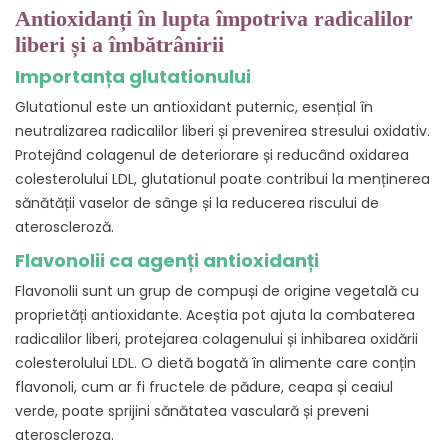
Antioxidanți în lupta împotriva radicalilor
liberi și a îmbătrânirii
Importanța glutationului
Glutationul este un antioxidant puternic, esențial în
neutralizarea radicalilor liberi și prevenirea stresului oxidativ.
Protejând colagenul de deteriorare și reducând oxidarea
colesterolului LDL, glutationul poate contribui la menținerea
sănătății vaselor de sânge și la reducerea riscului de
ateroscleroză.
Flavonolii ca agenți antioxidanți
Flavonolii sunt un grup de compuși de origine vegetală cu
proprietăți antioxidante. Aceștia pot ajuta la combaterea
radicalilor liberi, protejarea colagenului și inhibarea oxidării
colesterolului LDL. O dietă bogată în alimente care conțin
flavonoli, cum ar fi fructele de pădure, ceapa și ceaiul
verde, poate sprijini sănătatea vasculară și preveni
ateroscleroza.