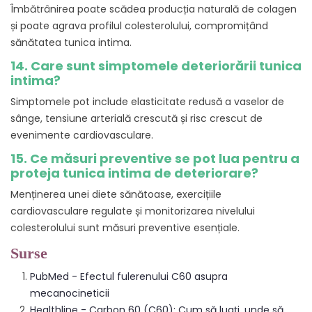
Îmbătrânirea poate scădea producția naturală de colagen
și poate agrava profilul colesterolului, compromițând
sănătatea tunica intima.
14. Care sunt simptomele deteriorării tunica
intima?
Simptomele pot include elasticitate redusă a vaselor de
sânge, tensiune arterială crescută și risc crescut de
evenimente cardiovasculare.
15. Ce măsuri preventive se pot lua pentru a
proteja tunica intima de deteriorare?
Menținerea unei diete sănătoase, exercițiile
cardiovasculare regulate și monitorizarea nivelului
colesterolului sunt măsuri preventive esențiale.
Surse
PubMed - Efectul fulerenului C60 asupra
mecanocineticii
Healthline - Carbon 60 (C60): Cum să luați, unde să