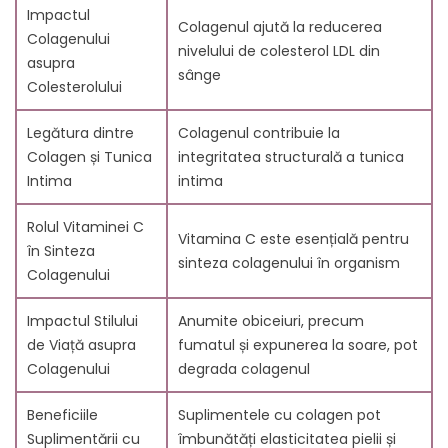
7.1. Rolul mitocondriilor în sănătatea celulară
Impactul
Colagenul ajută la reducerea
7.2. Impactul asupra tensiunii arteriale
Colagenului
nivelului de colesterol LDL din
8. Strategii pentru reducerea colesterolului și
asupra
sânge
îmbunătățirea sănătății vasculare
Colesterolului
8.1. Modificări ale dietei și stilului de viață
8.2. Beneficiile menținerii unei tensiuni arteriale
Legătura dintre
Colagenul contribuie la
scăzute
Colagen și Tunica
integritatea structurală a tunica
9. Carbon 60: Antioxidantul suprem pentru rejuvenarea
Intima
intima
vaselor de sânge
10. Concluzie
Rolul Vitaminei C
Vitamina C este esențială pentru
11. Întrebări frecvente
în Sinteza
sinteza colagenului în organism
11.1. 1. Cum ajută antioxidanții la reducerea inflamației
Colagenului
și a nivelului de colesterol?
Impactul Stilului
11.2. 2. Pot schimbările alimentare singure să reducă
Anumite obiceiuri, precum
de Viață asupra
eficient colesterolul și să îmbunătățească sănătatea
fumatul și expunerea la soare, pot
Colagenului
vasculară?
degrada colagenul
11.3. 3. Care sunt posibilele consecințe ale ignorării
Beneficiile
Suplimentele cu colagen pot
nivelului ridicat de colesterol?
Suplimentării cu
îmbunătăți elasticitatea pielii și
11.4. 4. Cum poate afecta inflamația cronică