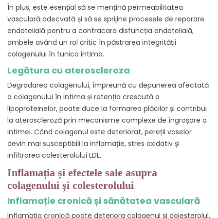
În plus, este esențial să se mențină permeabilitatea
vasculară adecvată și să se sprijine procesele de reparare
endotelială pentru a contracara disfuncția endotelială,
ambele având un rol critic în păstrarea integrității
colagenului în tunica intima.
Legătura cu ateroscleroza
Degradarea colagenului, împreună cu depunerea afectată
a colagenului în intima și retenția crescută a
lipoproteinelor, poate duce la formarea plăcilor și contribui
la ateroscleroză prin mecanisme complexe de îngroșare a
intimei. Când colagenul este deteriorat, pereții vaselor
devin mai susceptibili la inflamație, stres oxidativ și
infiltrarea colesterolului LDL.
Inflamația și efectele sale asupra
colagenului și colesterolului
Inflamație cronică și sănătatea vasculară
Inflamația cronică poate deteriora colagenul și colesterolul,