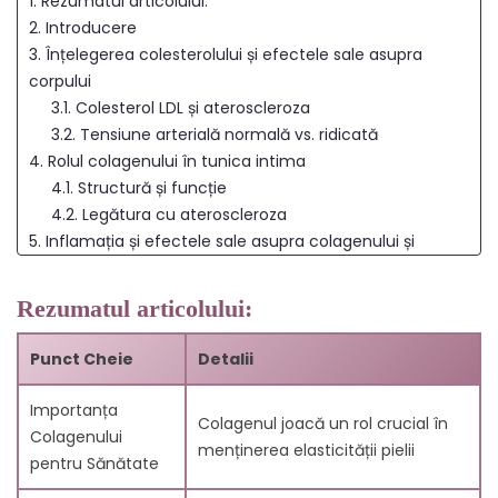
1. Rezumatul articolului:
2. Introducere
3. Înțelegerea colesterolului și efectele sale asupra
corpului
3.1. Colesterol LDL și ateroscleroza
3.2. Tensiune arterială normală vs. ridicată
4. Rolul colagenului în tunica intima
4.1. Structură și funcție
4.2. Legătura cu ateroscleroza
5. Inflamația și efectele sale asupra colagenului și
colesterolului
5.1. Inflamație cronică și sănătatea vasculară
Rezumatul articolului:
5.2. Simptomele bolii arteriale periferice
6. Antioxidanți în lupta împotriva radicalilor liberi și a
Punct Cheie
Detalii
îmbătrânirii
6.1. Importanța glutationului
Importanța
Colagenul joacă un rol crucial în
6.2. Flavonolii ca agenți antioxidanți
Colagenului
menținerea elasticității pielii
7. Legătura dintre mitocondrii și metabolismul
pentru Sănătate
colesterolului