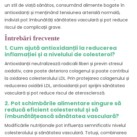
un stil de viață sănătos, consumând alimente bogate în
antioxidanți și menținând tensiunea arterială normală,
indivizii pot îmbunătăți sănătatea vasculară și pot reduce
riscul de complicații grave.
Întrebări frecvente
1. Cum ajută antioxidanții la reducerea
inflamației și a nivelului de colesterol?
Antioxidanții neutralizează radicalii liberi și previn stresul
oxidativ, care poate deteriora colagenul și poate contribui
la oxidarea colesterolului LDL. Prin protejarea colagenului și
reducerea oxidării LDL, antioxidanții pot sprijini sănătatea
vasculară și pot reduce riscul de ateroscleroză.
2. Pot schimbările alimentare singure să
reducă eficient colesterolul și să
îmbunătățească sănătatea vasculară?
Modificările nutriționale pot influența semnificativ nivelul
colesterolului și sănătatea vasculară. Totuși, combinarea