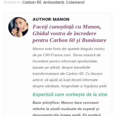
Posted in:
Carbon 60
,
Antioxidanți
,
Colesterol
AUTHOR: MANON
Faceți cunoștință cu Manon,
Ghidul vostru de încredere
pentru Carbon 60 și Bunăstare
Manon este forța din spatele blogului nostru
de pe C60-France.com. Sursa voastră de
încredere pentru informații aprofundate,
bazate pe știință, despre beneficiile
transformatoare ale Carbon 60. Cu fiecare
articol, vă ajută să luați decizii informate
despre sănătate, longevitate și îngrijirea pielii.
Expertiză care vorbește de la sine
Baze științifice
: Manon face constant
referire la studii evaluate de experți și
descoperiri din lumea reală. Ea explică