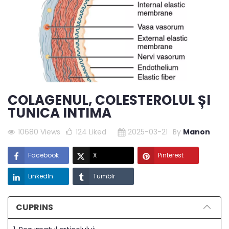
COLAGENUL, COLESTEROLUL ȘI
TUNICA INTIMA
10680 Views
124
Liked
2025-03-21
By
Manon
Facebook
X
Pinterest
LinkedIn
Tumblr
CUPRINS