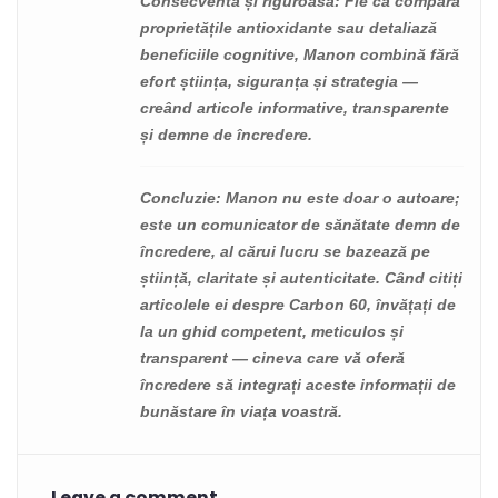
Consecventă și riguroasă
: Fie că compară
proprietățile antioxidante sau detaliază
beneficiile cognitive, Manon combină fără
efort știința, siguranța și strategia —
creând articole informative, transparente
și demne de încredere.
Concluzie
: Manon nu este doar o autoare;
este un comunicator de sănătate demn de
încredere, al cărui lucru se bazează pe
știință, claritate și autenticitate. Când citiți
articolele ei despre Carbon 60, învățați de
la un ghid competent, meticulos și
transparent — cineva care vă oferă
încredere să integrați aceste informații de
bunăstare în viața voastră.
Leave a comment