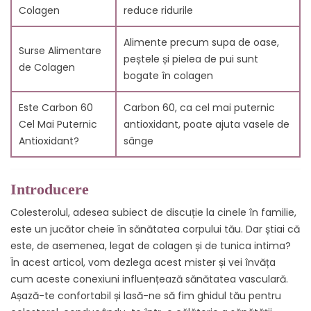
Colagen
reduce ridurile
sănătatea generală?
11.5. 5. Care sunt cele mai eficiente surse naturale de
Alimente precum supa de oase,
antioxidanți?
Surse Alimentare
peștele și pielea de pui sunt
11.6. 6. Cum interacționează Carbon 60 (C60) cu
de Colagen
bogate în colagen
colesterolul din organism?
11.7. 7. Ce este colagenul și de ce este important
Este Carbon 60
Carbon 60, ca cel mai puternic
pentru tunica intima?
Cel Mai Puternic
antioxidant, poate ajuta vasele de
11.8. 8. Cum afectează colesterolul tunica intima?
Antioxidant?
sânge
11.9. 9. Ce este tunica intima și care este rolul său în
sistemul cardiovascular?
11.10. 10. Poate ajuta creșterea nivelului de colagen din
Introducere
organism la gestionarea colesterolului?
11.11. 11. Care sunt sursele de colagen pentru
Colesterolul, adesea subiect de discuție la cinele în familie,
îmbunătățirea sănătății tunica intima?
este un jucător cheie în sănătatea corpului tău. Dar știai că
11.12. 12. Ce schimbări în stilul de viață pot influența
este, de asemenea, legat de colagen și de tunica intima?
pozitiv atât nivelul de colagen, cât și cel de
În acest articol, vom dezlega acest mister și vei învăța
colesterol?
cum aceste conexiuni influențează sănătatea vasculară.
11.13. 13. Cum afectează îmbătrânirea colagenul,
Așază-te confortabil și lasă-ne să fim ghidul tău pentru