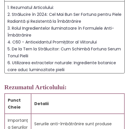
1. Rezumatul Articolului:
2. Strălucire în 2024: Cel Mai Bun Ser Fortuna pentru Piele
Radiantă și Rezistentă la Îmbătrânire
3. Rolul Ingredientelor Iluminatoare în Formulele Anti-
Îmbătrânire
4. C60 - Antioxidantul Promițător al Viitorului
5. De la Tern la Strălucitor: Cum Schimbă Fortuna Serum
Tonul Pielii
6. Utilizarea extractelor naturale: Ingrediente botanice
care aduc luminozitate pielii
7. Ton uniform al pielii: Combaterea hiperpigmentării cu
Fortuna Serum
Rezumatul Articolului:
8. Mărturii ale utilizatorilor: Rezultate reale cu cel mai
bun ser iluminator
Punct
Detalii
9. Întrebări Frecvente
Cheie
9.1. Ce este un ser anti-îmbătrânire?
9.2. Cum funcționează cel mai bun ser anti-
Importanț
Serurile anti-îmbătrânire sunt produse
îmbătrânire?
a Serurilor