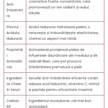
cosmetice foarte concentrate, care
9.3. Ce ingrediente conține un ser anti-îmbătrânire
Anti-
promovează un ten radiant și reduc
eficient?
Îmbătrâni
ridurile.
9.4. Cum trebuie aplicat cel mai bun ser anti-
re
îmbătrânire?
9.5. Când ar trebui să începi să folosești un ser anti-
Efectul
Acidul hialuronic hidratează pielea, o
îmbătrânire?
Acidului
netezește și îmbunătățește elasticitatea,
9.6. Poate fi folosit cel mai bun ser anti-îmbătrânire
Hialuronic
oferind un aspect mai tânăr.
pentru toate tipurile de piele?
9.7. Cât timp durează până se văd rezultatele cu cel
Proprietăț
Antioxidanții protejează pielea de
mai bun ser anti-îmbătrânire?
i
influențele dăunătoare ale mediului și de
9.8. Poate fi combinat cel mai bun ser anti-
Antioxida
radicalii liberi, care pot provoca
îmbătrânire cu alte produse de îngrijire a pielii?
nte
îmbătrânirea prematură a pielii.
9.9. Există efecte secundare ale folosirii celui mai bun
ser anti-îmbătrânire?
Ingredien
Serurile anti-îmbătrânire eficiente conțin
9.10. Unde se poate cumpăra cel mai bun ser anti-
te Cheie
adesea acid hialuronic, vitamina C, retinol
îmbătrânire?
în Seruri
și peptide pentru eficacitate maximă.
Carbon
Ingredientul revoluționar, cel mai bun
60
antioxidant.