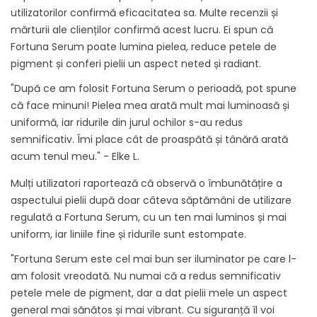
utilizatorilor confirmă eficacitatea sa. Multe recenzii și
mărturii ale clienților confirmă acest lucru. Ei spun că
Fortuna Serum poate lumina pielea, reduce petele de
pigment și conferi pielii un aspect neted și radiant.
"După ce am folosit Fortuna Serum o perioadă, pot spune
că face minuni! Pielea mea arată mult mai luminoasă și
uniformă, iar ridurile din jurul ochilor s-au redus
semnificativ. Îmi place cât de proaspătă și tânără arată
acum tenul meu." - Elke L.
Mulți utilizatori raportează că observă o îmbunătățire a
aspectului pielii după doar câteva săptămâni de utilizare
regulată a Fortuna Serum, cu un ten mai luminos și mai
uniform, iar liniile fine și ridurile sunt estompate.
"Fortuna Serum este cel mai bun ser iluminator pe care l-
am folosit vreodată. Nu numai că a redus semnificativ
petele mele de pigment, dar a dat pielii mele un aspect
general mai sănătos și mai vibrant. Cu siguranță îl voi