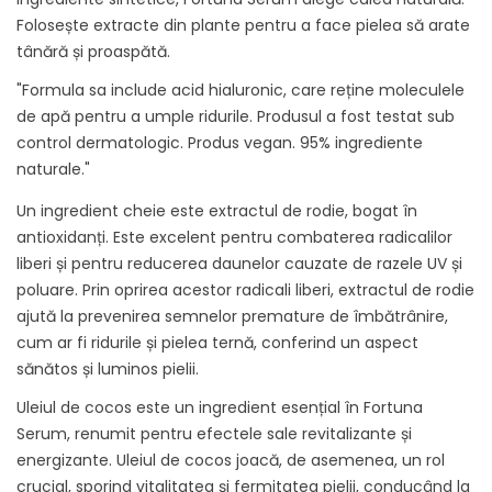
Folosește extracte din plante pentru a face pielea să arate
tânără și proaspătă.
"Formula sa include acid hialuronic, care reține moleculele
de apă pentru a umple ridurile. Produsul a fost testat sub
control dermatologic. Produs vegan. 95% ingrediente
naturale."
Un ingredient cheie este extractul de rodie, bogat în
antioxidanți. Este excelent pentru combaterea radicalilor
liberi și pentru reducerea daunelor cauzate de razele UV și
poluare. Prin oprirea acestor radicali liberi, extractul de rodie
ajută la prevenirea semnelor premature de îmbătrânire,
cum ar fi ridurile și pielea ternă, conferind un aspect
sănătos și luminos pielii.
Uleiul de cocos este un ingredient esențial în Fortuna
Serum, renumit pentru efectele sale revitalizante și
energizante. Uleiul de cocos joacă, de asemenea, un rol
crucial, sporind vitalitatea și fermitatea pielii, conducând la