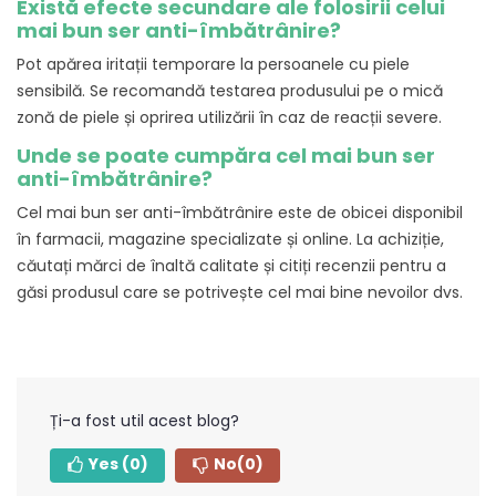
Există efecte secundare ale folosirii celui
mai bun ser anti-îmbătrânire?
Pot apărea iritații temporare la persoanele cu piele
sensibilă. Se recomandă testarea produsului pe o mică
zonă de piele și oprirea utilizării în caz de reacții severe.
Unde se poate cumpăra cel mai bun ser
anti-îmbătrânire?
Cel mai bun ser anti-îmbătrânire este de obicei disponibil
în farmacii, magazine specializate și online. La achiziție,
căutați mărci de înaltă calitate și citiți recenzii pentru a
găsi produsul care se potrivește cel mai bine nevoilor dvs.
Ți-a fost util acest blog?
Yes
(0)
No
(0)