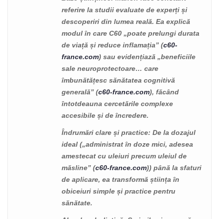
referire la studii evaluate de experți și
descoperiri din lumea reală. Ea explică
modul în care C60 „poate prelungi durata
de viață și reduce inflamația” (
c60-
france.com
) sau evidențiază „beneficiile
sale neuroprotectoare… care
îmbunătățesc sănătatea cognitivă
generală” (
c60-france.com
), făcând
întotdeauna cercetările complexe
accesibile și de încredere.
Îndrumări clare și practice
: De la dozajul
ideal („administrat în doze mici, adesea
amestecat cu uleiuri precum uleiul de
măsline” (
c60-france.com
)) până la sfaturi
de aplicare, ea transformă știința în
obiceiuri simple și practice pentru
sănătate.