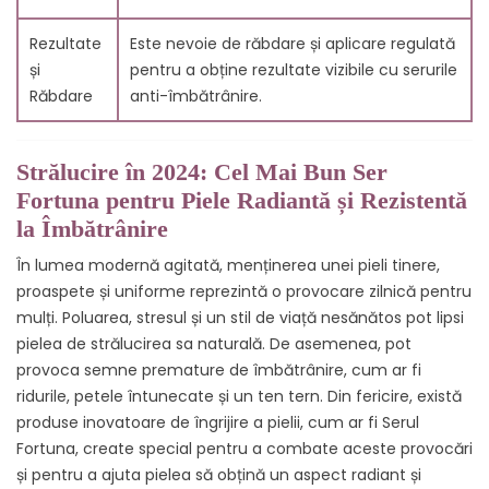
Rezultate
Este nevoie de răbdare și aplicare regulată
și
pentru a obține rezultate vizibile cu serurile
Răbdare
anti-îmbătrânire.
Strălucire în 2024: Cel Mai Bun Ser
Fortuna pentru Piele Radiantă și Rezistentă
la Îmbătrânire
În lumea modernă agitată, menținerea unei pieli tinere,
proaspete și uniforme reprezintă o provocare zilnică pentru
mulți. Poluarea, stresul și un stil de viață nesănătos pot lipsi
pielea de strălucirea sa naturală. De asemenea, pot
provoca semne premature de îmbătrânire, cum ar fi
ridurile, petele întunecate și un ten tern. Din fericire, există
produse inovatoare de îngrijire a pielii, cum ar fi Serul
Fortuna, create special pentru a combate aceste provocări
și pentru a ajuta pielea să obțină un aspect radiant și