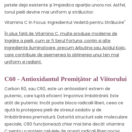
petele deja existente și împiedica apariția unora noi. Astfel,
tonul pielii devine mai uniform și strălucitor.
Vitamina C în Focus: Ingredientul Vedetă pentru Strălucire"
În plus față de Vitamina C, multe produse moderne de
îngrijire a pielii, cum ar fi Serul Fortuna, conțin și alte
ingrediente iluminatoare, precum Arbutina sau Acidul Kojic,
care contribuie de asemenea la obținerea unui ten mai
uniform și radiant.
C60 - Antioxidantul Promițător al Viitorului
Carbon 60, sau C60, este un antioxidant extrem de
puternic, care luptă eficient împotriva îmbătrânirii. Este
atât de puternic încât poate bloca radicalii liberi, ceea ce
ajută la protejarea pielii de stresul oxidativ și de
îmbătrânirea prematură. Datorită structurii sale moleculare
speciale, C60 funcționează chiar mai bine decât vitamina
C pentru a proteja celulele de acești radicali liberi nocivi.