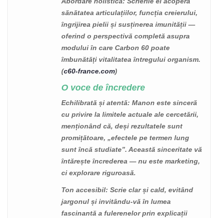
Abordare holistică
: Scrierile ei acoperă
sănătatea articulațiilor, funcția creierului,
îngrijirea pielii și susținerea imunității —
oferind o perspectivă completă asupra
modului în care Carbon 60 poate
îmbunătăți vitalitatea întregului organism.
(
c60-france.com
)
O voce de încredere
Echilibrată și atentă
: Manon este sinceră
cu privire la limitele actuale ale cercetării,
menționând că, deși rezultatele sunt
promițătoare, „efectele pe termen lung
sunt încă studiate”. Această sinceritate vă
întărește încrederea — nu este marketing,
ci explorare riguroasă.
Ton accesibil
: Scrie clar și cald, evitând
jargonul și invitându-vă în lumea
fascinantă a fulerenelor prin explicații