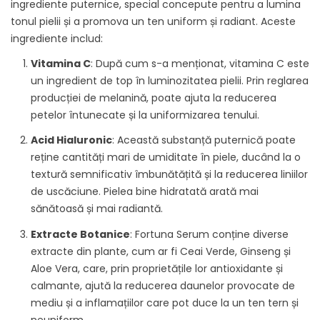
ingrediente puternice, special concepute pentru a lumina
tonul pielii și a promova un ten uniform și radiant. Aceste
ingrediente includ:
Vitamina C
: După cum s-a menționat, vitamina C este
un ingredient de top în luminozitatea pielii. Prin reglarea
producției de melanină, poate ajuta la reducerea
petelor întunecate și la uniformizarea tenului.
Acid Hialuronic
: Această substanță puternică poate
reține cantități mari de umiditate în piele, ducând la o
textură semnificativ îmbunătățită și la reducerea liniilor
de uscăciune. Pielea bine hidratată arată mai
sănătoasă și mai radiantă.
Extracte Botanice
: Fortuna Serum conține diverse
extracte din plante, cum ar fi Ceai Verde, Ginseng și
Aloe Vera, care, prin proprietățile lor antioxidante și
calmante, ajută la reducerea daunelor provocate de
mediu și a inflamațiilor care pot duce la un ten tern și
neuniform.