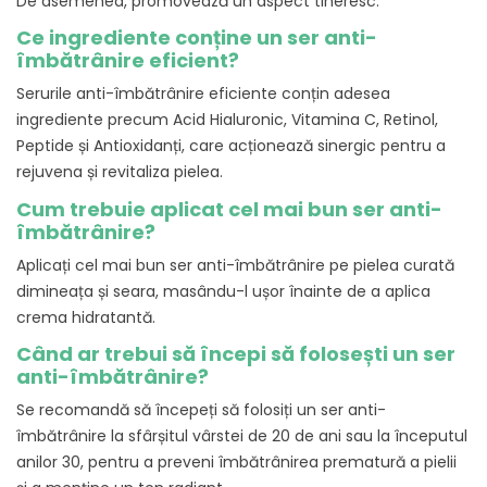
De asemenea, promovează un aspect tineresc.
Ce ingrediente conține un ser anti-
îmbătrânire eficient?
Serurile anti-îmbătrânire eficiente conțin adesea
ingrediente precum Acid Hialuronic, Vitamina C, Retinol,
Peptide și Antioxidanți, care acționează sinergic pentru a
rejuvena și revitaliza pielea.
Cum trebuie aplicat cel mai bun ser anti-
îmbătrânire?
Aplicați cel mai bun ser anti-îmbătrânire pe pielea curată
dimineața și seara, masându-l ușor înainte de a aplica
crema hidratantă.
Când ar trebui să începi să folosești un ser
anti-îmbătrânire?
Se recomandă să începeți să folosiți un ser anti-
îmbătrânire la sfârșitul vârstei de 20 de ani sau la începutul
anilor 30, pentru a preveni îmbătrânirea prematură a pielii