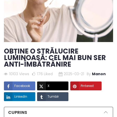
OBȚINE O STRĂLUCIRE
LUMINOASĂ: CEL MAI BUN SER
ANTI-ÎMBĂTRÂNIRE
10103 Views
176
Liked
2025-03-21
By
Manon
Facebook
X
Pinterest
LinkedIn
Tumblr
CUPRINS