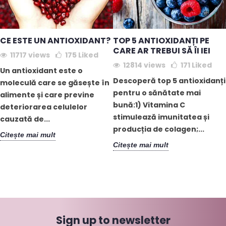
CE ESTE UN ANTIOXIDANT?
TOP 5 ANTIOXIDANȚI PE
CARE AR TREBUI SĂ ÎI IEI
11717 views
175
Liked
12814 views
171
Liked
Un antioxidant este o
Descoperă top 5 antioxidanți
moleculă care se găsește în
pentru o sănătate mai
alimente și care previne
bună:1) Vitamina C
deteriorarea celulelor
stimulează imunitatea și
cauzată de...
producția de colagen;...
Citește mai mult
Citește mai mult
Sign up to newsletter