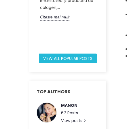
imunitatea și producția de
moleculă un
colagen;...
din 60 de a
Citește mai mult
Acest articol.
Citește mai m
VIEW ALL POPULAR POSTS
TOP AUTHORS
MANON
67 Posts
View posts