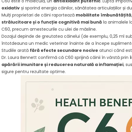
antioxidante
C60 este o moleculă, un
antioxidant puternic
. Luptă împotriva
ică alcătuită
antiinflamatoare ale
oferi...
oxidativ
și sporind energia câinilor, sănătatea articulațiilor și d
tomi de carbon.
Carbon 60, un fuleren
Mulți proprietari de câini raportează
mobilitate îmbunătățită,
Citește mai m
..
natural, în articolul nostru
strălucitoare și o funcție cognitivă mai bună
la animalele l
informativ...
C60, precum amestecurile cu ulei de măsline.
ult
Dozajul depinde de greutatea câinelui (de exemplu, 0,25 ml sub
Citește mai mult
întotdeauna un medic veterinar înainte de a începe supliment
Studiile arată
fără efecte secundare nocive
atunci când este
Dr. Laura Bennett confirmă că C60 sprijină câinii în vârstă prin
î
apărării imunitare și reducerea naturală a inflamației
, su
sigure pentru rezultate optime.