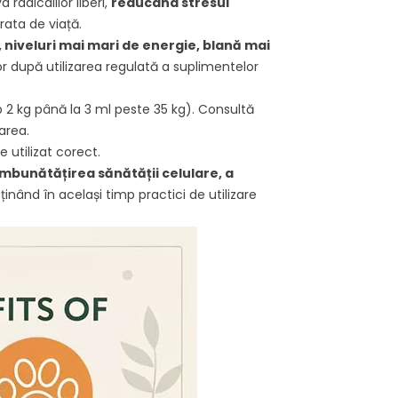
, care pot
cauzată de...
 radicalilor liberi,
reducând stresul
urata de viață.
Citește mai mult
 niveluri mai mari de energie, blană mai
ult
or după utilizarea regulată a suplimentelor
 2 kg până la 3 ml peste 35 kg). Consultă
area.
 utilizat corect.
mbunătățirea sănătății celulare, a
sținând în același timp practici de utilizare