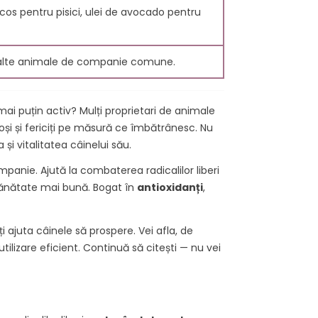
ocos pentru pisici, ulei de avocado pentru
i și alte animale de companie comune.
mai puțin activ? Mulți proprietari de animale
și și fericiți pe măsură ce îmbătrânesc. Nu
și vitalitatea câinelui său.
anie. Ajută la combaterea radicalilor liberi
sănătate mai bună. Bogat în
antioxidanți
,
ULERENELE
CE ESTE UN
ANTIOXIDANT?
ws
174
Liked
11717 views
175
Liked
 ajuta câinele să prospere. Vei afla, de
tilizare eficient. Continuă să citești — nu vei
0 sunt
Un antioxidant este o
 Carbon
moleculă care se găsește
entru
în alimente și care previne
or proprietăți
deteriorarea celulelor