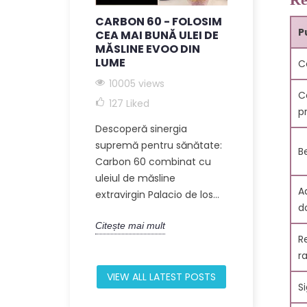
5.
CARBON 60 - FOLOSIM
C60 + ULE
P
CEA MAI BUNĂ ULEI DE
EXTRA VI
MĂSLINE EVOO DIN
9238 vie
LUME
C
6
Descoperă p
10005 views
C
holistică a u
127
Liked
p
sănătate in
7.
Descoperă sinergia
privind Carb
8.
supremă pentru sănătate:
măsline. Aces
B
Carbon 60 combinat cu
uleiul de măsline
Citește mai m
9
A
extravirgin Palacio de los...
10
d
Citește mai mult
R
r
VIEW ALL LATEST POSTS
S