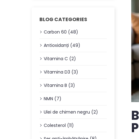
BLOG CATEGORIES
Carbon 60 (48)
Antioxidanți (49)
Vitamina C (2)
Vitamina D3 (3)
Vitamina B (3)
NMN (7)
B
Ulei de chimen negru (2)
P
Colesterol (11)
Ser anti-îmbătrânire (8)