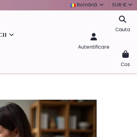
Română
EUR €
Cauta
CII
Autentificare
Cos