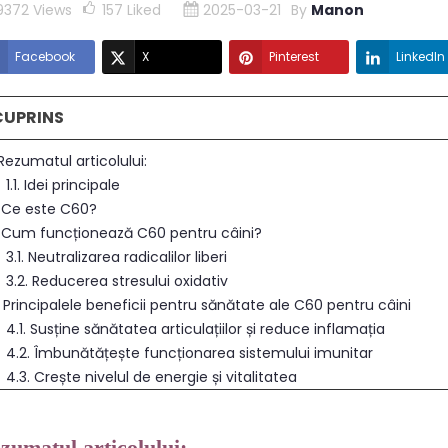
9372 Views
157
Liked
2025-03-21
By
Manon
Facebook
X
Pinterest
LinkedIn
CUPRINS
 Rezumatul articolului:
1.1. Idei principale
. Ce este C60?
. Cum funcționează C60 pentru câini?
3.1. Neutralizarea radicalilor liberi
3.2. Reducerea stresului oxidativ
 Principalele beneficii pentru sănătate ale C60 pentru câini
4.1. Susține sănătatea articulațiilor și reduce inflamația
4.2. Îmbunătățește funcționarea sistemului imunitar
4.3. Crește nivelul de energie și vitalitatea
4.4. Susține îmbătrânirea sănătoasă și longevitatea
4.5. Îmbunătățește funcția cognitivă
zumatul articolului: