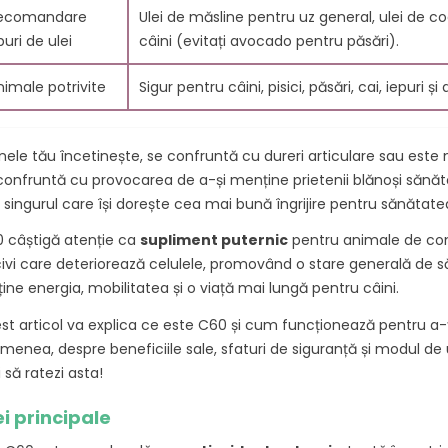
ecomandare
Ulei de măsline pentru uz general, ulei de c
puri de ulei
câini (evitați avocado pentru păsări).
nimale potrivite
Sigur pentru câini, pisici, păsări, cai, iepur
nele tău încetinește, se confruntă cu dureri articulare sau este 
confruntă cu provocarea de a-și menține prietenii blănoși sănăto
i singurul care își dorește cea mai bună îngrijire pentru sănătatea 
 câștigă atenție ca
supliment puternic
pentru animale de comp
ivi care deteriorează celulele, promovând o stare generală de 
LE
EFECTELE
CE SUNT F
TELOR
ANTIINFLAMATOARE
C60?
ține energia, mobilitatea și o viață mai lungă pentru câini.
0 PENTRU
ALE CARBON 60: 10
11857 vie
ĂTRÂNIRE
MOTIVE SĂ-L ÎNCERCI
st articol va explica ce este C60 și cum funcționează pentru a-ți
menea, despre beneficiile sale, sfaturi de siguranță și modul de u
Fulerenii C6
ews
11904 views
i să ratezi asta!
molecule de
207
Liked
cunoscute p
ei principale
eneficiile
Descoperă uimitoarele
puternicele l
ale Carbon 60, o
proprietăți