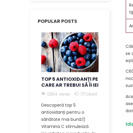
R
ti
POPULAR POSTS
A
Câi
se 
eșt
C60
noc
TOP 5 ANTIOXIDANȚI PE
BENEFICII
CARE AR TREBUI SĂ ÎI IEI
SUPLIMEN
sus
CARBON 6
12814 views
171
Liked
ANTI-ÎMB
Ace
ase
Descoperă top 5
12096 vi
dor
antioxidanți pentru o
174
Liked
sănătate mai bună:1)
Id
Descoperă b
Vitamina C stimulează
incredibile 