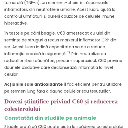
tumorală (TNF-α), un element-cheie în răspunsurile
inflamatorii, din neutrofilele umane. Acest lucru ajută la
controlul umflăturii și durerii cauzate de celulele imune
hiperactive.
În testele pe câini beagle, C60 amestecat cu ulei din
semințe de struguri a redus markerul inflamator CRP din
ser. Acest lucru indică capacitatea sa de a reduce
12
inflamația cronică în siguranță.
Prin neutralizarea
radicalilor liberi dăunători, precum superoxidul, C60 previne
daunele oxidative care declanșează inflamația la nivel
celular.
Acțiunile sale antioxidante
îl fac eficient pentru utilizare
pe termen lung fără a dăuna celulelor sau țesuturilor.
Dovezi științifice privind C60 și reducerea
colesterolului
Constatări din studiile pe animale
Studiile arată că C60 poate ajuta la scăderea colesterolului