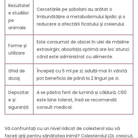
stresului oxidativ
Rezultatel
Cercetările pe șobolani au arătat o
15. Potențialul Carbonului 60 în prevenirea cancerului
e studiilor
îmbunătățire a metabolismului lipidic și o
16. Suplimentele cu Carbon 60: beneficii, riscuri
pe
reducere a afectării ficatului și creierului.
potențiale și considerații
animale
17. Concluzie
Este consumat de obicei în ulei de măsline
18. Întrebări frecvente
Forme și
extravirgin; absorbția optimă are loc atunci
18.1. 1. Care sunt beneficiile pentru sănătate ale C60?
utilizare
când este administrat cu alimente.
18.2. 2. Cum ajută C60 la reducerea colesterolului?
18.3. 3. Poate C60 să protejeze împotriva inflamației?
Ghid de
Începeți cu 5 ml pe zi; adulții mai în vârstă
18.4. 4. Are C60 efecte neuroprotectoare?
dozaj
pot beneficia de până la 2 linguri pe zi.
18.5. 5. Există dovezi pentru utilizarea C60 în
gestionarea diabetului?
Depozitar
A se păstra ferit de lumină și căldură; C60
18.6. 6. Cum este utilizat C60 pentru beneficiile
e și
este bine tolerat, însă se recomandă
asupra pielii?
siguranță
consult medical.
18.7. Referințe
Vă confruntați cu un nivel ridicat de colesterol sau vă
faceți griji pentru sănătatea inimii? Colesterolul LDL crescut,