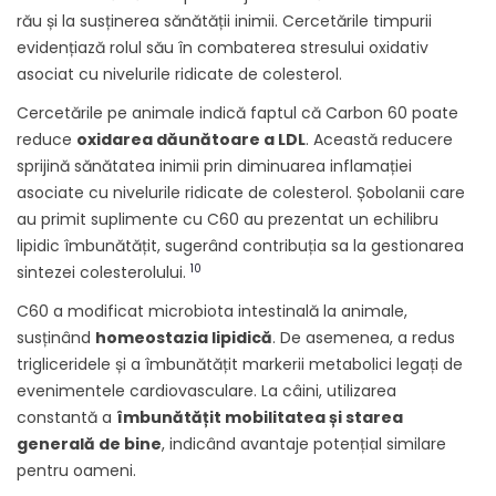
rău și la susținerea sănătății inimii. Cercetările timpurii
evidențiază rolul său în combaterea stresului oxidativ
asociat cu nivelurile ridicate de colesterol.
Cercetările pe animale indică faptul că Carbon 60 poate
reduce
oxidarea dăunătoare a LDL
. Această reducere
sprijină sănătatea inimii prin diminuarea inflamației
asociate cu nivelurile ridicate de colesterol. Șobolanii care
au primit suplimente cu C60 au prezentat un echilibru
lipidic îmbunătățit, sugerând contribuția sa la gestionarea
10
sintezei colesterolului.
C60 a modificat microbiota intestinală la animale,
susținând
homeostazia lipidică
. De asemenea, a redus
trigliceridele și a îmbunătățit markerii metabolici legați de
evenimentele cardiovasculare. La câini, utilizarea
constantă a
îmbunătățit mobilitatea și starea
generală de bine
, indicând avantaje potențial similare
pentru oameni.