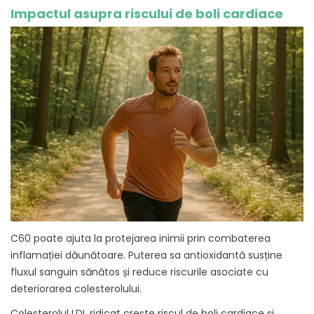
Impactul asupra riscului de boli cardiace
C60 poate ajuta la protejarea inimii prin combaterea
inflamației dăunătoare. Puterea sa antioxidantă susține
fluxul sanguin sănătos și reduce riscurile asociate cu
deteriorarea colesterolului.
Colesterolul LDL ridicat crește riscul de boli cardiace și