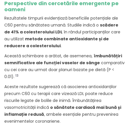
Perspective din cercetările emergente pe
oameni
Rezultatele timpurii evidențiază beneficiile potențiale ale
C60 pentru sănătatea umană. Studiile indică o
scădere
de 41% a colesterolului LDL
în rândul participanților care
au utilizat
metode combinate antioxidante și de
reducere a colesterolului
.
Această schimbare a arătat, de asemenea,
îmbunătățiri
semnificative ale funcției vaselor de sânge
comparativ
cu cei care au urmat doar planuri bazate pe dietă (P <
13
0.01).
Aceste rezultate sugerează că asocierea antioxidanților
precum C60 cu terapii care vizează LDL poate reduce
riscurile legate de bolile de inimă. Îmbunătățirea
vasomotricității indică
o sănătate cardiacă mai bună și
inflamație redusă
, ambele esențiale pentru prevenirea
evenimentelor coronariene.