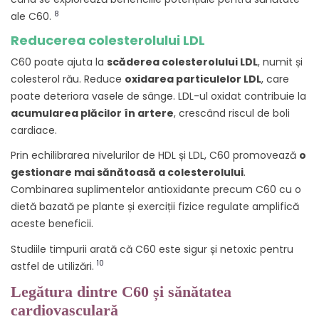
8
ale C60.
Reducerea colesterolului LDL
C60 poate ajuta la
scăderea colesterolului LDL
, numit și
colesterol rău. Reduce
oxidarea particulelor LDL
, care
poate deteriora vasele de sânge. LDL-ul oxidat contribuie la
acumularea plăcilor în artere
, crescând riscul de boli
cardiace.
Prin echilibrarea nivelurilor de HDL și LDL, C60 promovează
o
gestionare mai sănătoasă a colesterolului
.
Combinarea suplimentelor antioxidante precum C60 cu o
dietă bazată pe plante și exerciții fizice regulate amplifică
aceste beneficii.
Studiile timpurii arată că C60 este sigur și netoxic pentru
10
astfel de utilizări.
Legătura dintre C60 și sănătatea
cardiovasculară