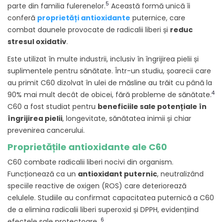
5
parte din familia fulerenelor.
Această formă unică îi
conferă
proprietăți antioxidante
puternice, care
combat daunele provocate de radicalii liberi și
reduc
stresul oxidativ
.
Este utilizat în multe industrii, inclusiv în îngrijirea pielii și
suplimentele pentru sănătate. Într-un studiu, șoarecii care
au primit C60 dizolvat în ulei de măsline au trăit cu până la
4
90% mai mult decât de obicei, fără probleme de sănătate.
C60 a fost studiat pentru
beneficiile sale potențiale în
îngrijirea pielii
, longevitate, sănătatea inimii și chiar
prevenirea cancerului.
Proprietățile antioxidante ale C60
C60 combate radicalii liberi nocivi din organism.
Funcționează ca un
antioxidant puternic
, neutralizând
speciile reactive de oxigen (ROS) care deteriorează
celulele. Studiile au confirmat capacitatea puternică a C60
de a elimina radicalii liberi superoxid și DPPH, evidențiind
6
efectele sale protectoare.