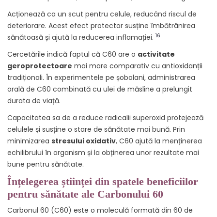
Acționează ca un scut pentru celule, reducând riscul de
deteriorare. Acest efect protector susține îmbătrânirea
16
sănătoasă și ajută la reducerea inflamației.
Cercetările indică faptul că C60 are o
activitate
geroprotectoare
mai mare comparativ cu antioxidanții
tradiționali. În experimentele pe șobolani, administrarea
orală de C60 combinată cu ulei de măsline a prelungit
durata de viață.
Capacitatea sa de a reduce radicalii superoxid protejează
celulele și susține o stare de sănătate mai bună. Prin
minimizarea
stresului oxidativ
, C60 ajută la menținerea
echilibrului în organism și la obținerea unor rezultate mai
bune pentru sănătate.
Înțelegerea științei din spatele beneficiilor
pentru sănătate ale Carbonului 60
Carbonul 60 (C60) este o moleculă formată din 60 de