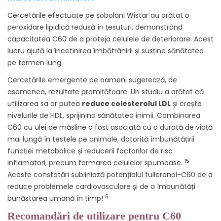
Cercetările efectuate pe șobolani Wistar au arătat o
peroxidare lipidică redusă în țesuturi, demonstrând
capacitatea C60 de a proteja celulele de deteriorare. Acest
lucru ajută la încetinirea îmbătrânirii și susține sănătatea
pe termen lung.
Cercetările emergente pe oameni sugerează, de
asemenea, rezultate promițătoare. Un studiu a arătat că
utilizarea sa ar putea
reduce colesterolul LDL
și crește
nivelurile de HDL, sprijinind sănătatea inimii. Combinarea
C60 cu ulei de măsline a fost asociată cu o durată de viață
mai lungă în testele pe animale, datorită îmbunătățirii
funcției metabolice și reducerii factorilor de risc
15
inflamatori, precum formarea celulelor spumoase.
Aceste constatări subliniază potențialul fullerenol-C60 de a
reduce problemele cardiovasculare și de a îmbunătăți
6
bunăstarea umană în timp!
Recomandări de utilizare pentru C60