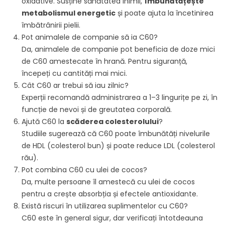
oxidative. Susține sănătatea inimii,
îmbunătățește
metabolismul energetic
și poate ajuta la încetinirea
îmbătrânirii pielii.
Pot animalele de companie să ia C60?
Da, animalele de companie pot beneficia de doze mici
de C60 amestecate în hrană. Pentru siguranță,
începeți cu cantități mai mici.
Cât C60 ar trebui să iau zilnic?
Experții recomandă administrarea a 1–3 lingurițe pe zi, în
funcție de nevoi și de greutatea corporală.
Ajută C60 la
scăderea colesterolului
?
Studiile sugerează că C60 poate îmbunătăți nivelurile
de HDL (colesterol bun) și poate reduce LDL (colesterol
rău).
Pot combina C60 cu ulei de cocos?
Da, multe persoane îl amestecă cu ulei de cocos
pentru a crește absorbția și efectele antioxidante.
Există riscuri în utilizarea suplimentelor cu C60?
C60 este în general sigur, dar verificați întotdeauna