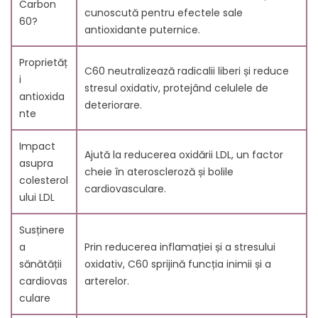
Carbon
6.2. Rolul în reducerea inflamației
cunoscută pentru efectele sale
60?
7. Dovezi științifice privind C60 și reducerea
antioxidante puternice.
colesterolului
7.1. Constatări din studiile pe animale
Proprietăț
C60 neutralizează radicalii liberi și reduce
7.2. Perspective din cercetările emergente pe
i
stresul oxidativ, protejând celulele de
oameni
antioxida
deteriorare.
8. Integrarea C60 într-un stil de viață sănătos
nte
8.1. Sfaturi alimentare pentru gestionarea
colesterolului
Impact
Ajută la reducerea oxidării LDL, un factor
8.2. Combinarea C60 cu alte practici benefice pentru
asupra
cheie în ateroscleroză și bolile
inimă
colesterol
cardiovasculare.
9. Întrebări frecvente despre C60
ului LDL
10. Studii științifice despre C60 și beneficiile sale pentru
sănătate
Susținere
11. Recomandări de utilizare pentru C60
a
Prin reducerea inflamației și a stresului
12. Rolul antioxidanților în sănătate și contribuția C60
sănătății
oxidativ, C60 sprijină funcția inimii și a
13. Înțelegerea științei din spatele beneficiilor pentru
cardiovas
arterelor.
sănătate ale Carbonului 60
culare
14. Carbonul 60 pentru reducerea inflamației și a