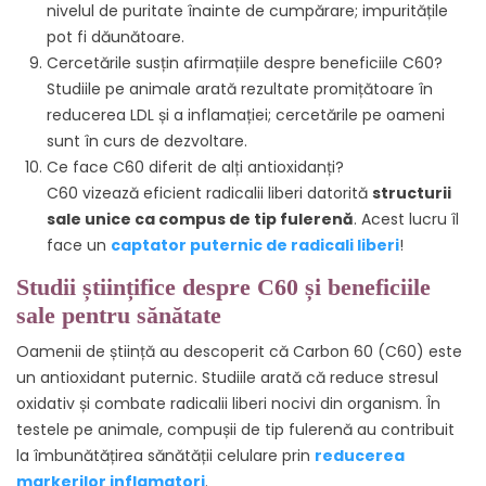
nivelul de puritate înainte de cumpărare; impuritățile
pot fi dăunătoare.
Cercetările susțin afirmațiile despre beneficiile C60?
Studiile pe animale arată rezultate promițătoare în
reducerea LDL și a inflamației; cercetările pe oameni
sunt în curs de dezvoltare.
Ce face C60 diferit de alți antioxidanți?
C60 vizează eficient radicalii liberi datorită
structurii
sale unice ca compus de tip fulerenă
. Acest lucru îl
face un
captator puternic de radicali liberi
!
Studii științifice despre C60 și beneficiile
sale pentru sănătate
Oamenii de știință au descoperit că Carbon 60 (C60) este
un antioxidant puternic. Studiile arată că reduce stresul
oxidativ și combate radicalii liberi nocivi din organism. În
testele pe animale, compușii de tip fulerenă au contribuit
la îmbunătățirea sănătății celulare prin
reducerea
markerilor inflamatori
.