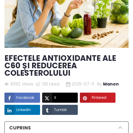
EFECTELE ANTIOXIDANTE ALE
C60 ȘI REDUCEREA
COLESTEROLULUI
8392 Views
135
Liked
2025-07-11
By
Manon
Facebook
X
Pinterest
LinkedIn
Tumblr
CUPRINS