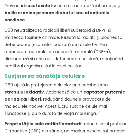
Previne
stresul oxidativ
care alimentează inflamația și
bolile cronice precum diabetul sau afecțiunile
cardiace
.
C60 neutralizează radicalii liberi superoxid și DPPH și
limitează toxinele chimice. Rezistă la radiații și blochează
deteriorarea țesuturilor cauzată de razele UV. Prin
reducerea factorului de necroză tumorală (TNF-α),
diminuează și mai mult deteriorarea celulară, menținând
echilibrul organismului la nivel celular.
Susținerea sănătății celulare
C60 ajută la protejarea celulelor prin combaterea
stresului oxidativ
. Acționează ca un
captator puternic
de radicali liberi
, reducând daunele provocate de
moleculele nocive. Acest lucru susține celule mai
7
sănătoase și cu o durată de viață mai lungă.
Proprietățile sale antiinflamatorii
reduc nivelul proteinei
C-reactive (CRP) din sânge, un marker asociat inflamației