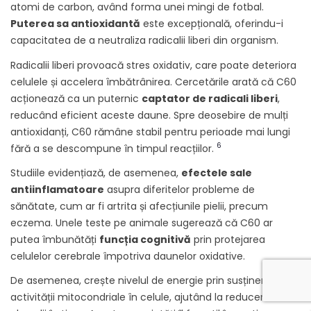
atomi de carbon, având forma unei mingi de fotbal.
Puterea sa antioxidantă
este excepțională, oferindu-i
capacitatea de a neutraliza radicalii liberi din organism.
Radicalii liberi provoacă stres oxidativ, care poate deteriora
celulele și accelera îmbătrânirea. Cercetările arată că C60
acționează ca un puternic
captator de radicali liberi
,
reducând eficient aceste daune. Spre deosebire de mulți
antioxidanți, C60 rămâne stabil pentru perioade mai lungi
6
fără a se descompune în timpul reacțiilor.
Studiile evidențiază, de asemenea,
efectele sale
antiinflamatoare
asupra diferitelor probleme de
sănătate, cum ar fi artrita și afecțiunile pielii, precum
eczema. Unele teste pe animale sugerează că C60 ar
putea îmbunătăți
funcția cognitivă
prin protejarea
celulelor cerebrale împotriva daunelor oxidative.
De asemenea, crește nivelul de energie prin susținerea
activității mitocondriale în celule, ajutând la reducerea