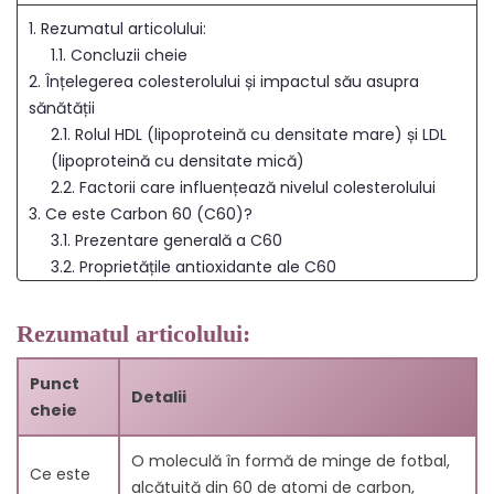
1. Rezumatul articolului:
1.1. Concluzii cheie
2. Înțelegerea colesterolului și impactul său asupra
sănătății
2.1. Rolul HDL (lipoproteină cu densitate mare) și LDL
(lipoproteină cu densitate mică)
2.2. Factorii care influențează nivelul colesterolului
3. Ce este Carbon 60 (C60)?
3.1. Prezentare generală a C60
3.2. Proprietățile antioxidante ale C60
4. Efectele antioxidante ale C60
4.1. Reducerea stresului oxidativ în organism
Rezumatul articolului:
4.2. Susținerea sănătății celulare
5. Cum afectează C60 nivelurile de colesterol
Punct
Detalii
5.1. Susținerea nivelurilor sănătoase de HDL
cheie
5.2. Reducerea colesterolului LDL
6. Legătura dintre C60 și sănătatea cardiovasculară
O moleculă în formă de minge de fotbal,
Ce este
6.1. Impactul asupra riscului de boli cardiace
alcătuită din 60 de atomi de carbon,