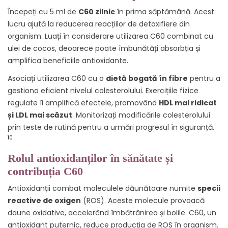
Începeți cu 5 ml de
C60 zilnic
în prima săptămână. Acest
lucru ajută la reducerea reacțiilor de detoxifiere din
organism. Luați în considerare utilizarea C60 combinat cu
ulei de cocos, deoarece poate îmbunătăți absorbția și
amplifica beneficiile antioxidante.
Asociați utilizarea C60 cu o
dietă bogată în fibre
pentru a
gestiona eficient nivelul colesterolului. Exercițiile fizice
regulate îi amplifică efectele, promovând
HDL mai ridicat
și LDL mai scăzut
. Monitorizați modificările colesterolului
prin teste de rutină pentru a urmări progresul în siguranță.
10
Rolul antioxidanților în sănătate și
contribuția C60
Antioxidanții combat moleculele dăunătoare numite
specii
reactive de oxigen
(ROS). Aceste molecule provoacă
daune oxidative, accelerând îmbătrânirea și bolile. C60, un
antioxidant puternic, reduce producția de ROS în organism.