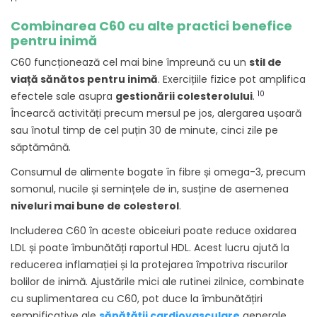
Combinarea C60 cu alte practici benefice
pentru inimă
C60 funcționează cel mai bine împreună cu un
stil de
viață sănătos pentru inimă
. Exercițiile fizice pot amplifica
10
efectele sale asupra
gestionării colesterolului
.
Încearcă activități precum mersul pe jos, alergarea ușoară
sau înotul timp de cel puțin 30 de minute, cinci zile pe
săptămână.
Consumul de alimente bogate în fibre și omega-3, precum
somonul, nucile și semințele de in, susține de asemenea
niveluri mai bune de colesterol
.
Includerea C60 în aceste obiceiuri poate reduce oxidarea
LDL și poate îmbunătăți raportul HDL. Acest lucru ajută la
reducerea inflamației și la protejarea împotriva riscurilor
bolilor de inimă. Ajustările mici ale rutinei zilnice, combinate
cu suplimentarea cu C60, pot duce la îmbunătățiri
semnificative ale
sănătății cardiovasculare
generale.