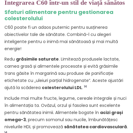
Integrarea C60 într-un stil de viață sănătos
Sfaturi alimentare pentru gestionarea
colesterolului
C60 poate fi un adaos puternic pentru susținerea
obiectivelor tale de sănătate. Combină-l cu alegeri
inteligente pentru o inimă mai sănătoasă și mai multă
energie!
Redu
grăsimile saturate
. Limitează produsele lactate,
carnea grasă și alimentele procesate și evită grăsimile
trans găsite în margarină sau produse de panificație
etichetate cu „uleiuri parțial hidrogenate”. Aceste ajustări
14
ajută la scăderea
colesterolului LDL
.
Include mai multe fructe, legume, cereale integrale și nuci
în alimentația ta. Ovăzul, orzul și fasolea sunt excelente
pentru sănătatea inimii. Alimentele bogate în
acizi grași
omega-3
, precum somonul sau nucile, îmbunătățesc
nivelurile HDL și promovează
sănătatea cardiovasculară
.
14