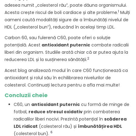
adesea numit „colesterol rău”, poate dăuna organismului.
1
Acesta crește riscul de boli cardiace și alte probleme.
Mulți
oameni caută modalități sigure de a îmbunătăți nivelul de
HDL („colesterol bun”), reducând în același timp LDL.
Carbon 60, sau fulerenă C60, poate oferi o soluție
potențială. Acest
antioxidant puternic
combate radicalii
liberi din organism. Studiile arată chiar că ar putea ajuta la
2
reducerea LDL și la susținerea sănătății.
Acest blog analizează modul în care C60 funcționează ca
antioxidant și rolul său în echilibrarea nivelurilor de
colesterol. Continuați lectura pentru a afla mai multe!
Concluzii cheie
C60, un
antioxidant puternic
cu formă de minge de
fotbal,
reduce stresul oxidativ
prin combaterea
radicalilor liberi nocivi. Prezintă potențial în
scăderea
LDL ridicat
(colesterol rău) și
îmbunătățirea HDL
6
(colesterol bun).