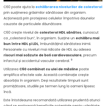
C60 poate ajuta la
echilibrarea nivelurilor de colesterol
prin susținerea grăsimilor sănătoase din organism.
Acționează prin protejarea celulelor împotriva daunelor
cauzate de particulele dăunătoare.
C60 crește nivelul de
colesterol HDL sănătos
, cunoscut
ca „colesterol bun”, în organism. Susține un
echilibru mai
bun între HDL și LDL
, îmbunătățind sănătatea inimii.
Persoanele cu niveluri mai ridicate de HDL au adesea
riscuri mai scăzute de boli cardiovasculare
, precum
9
infarctul și accidentul vascular cerebral.
Utilizarea
C60 combinat cu ulei de măsline
poate
amplifica efectele sale. Această combinație crește
absorbția în organism. Deși rezultatele timpurii sunt
promițătoare, studiile pe termen lung la oameni lipsesc
încă.
Este întotdeauna recomandată utilizarea prudentă atunci
când se explorează beneficiile potențiale pentru sănătate