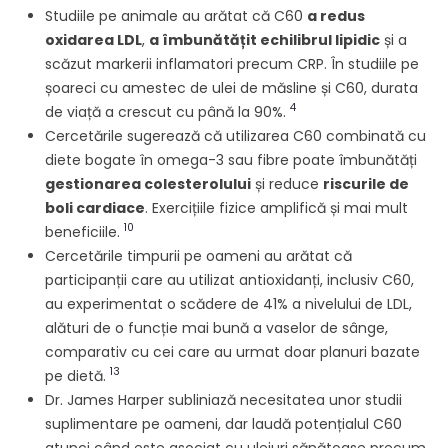
Studiile pe animale au arătat că C60
a redus
oxidarea LDL
,
a îmbunătățit echilibrul lipidic
și a
scăzut markerii inflamatori precum CRP. În studiile pe
șoareci cu amestec de ulei de măsline și C60, durata
4
de viață a crescut cu până la 90%.
Cercetările sugerează că utilizarea C60 combinată cu
diete bogate în omega-3 sau fibre poate îmbunătăți
gestionarea colesterolului
și reduce
riscurile de
boli cardiace
. Exercițiile fizice amplifică și mai mult
10
beneficiile.
Cercetările timpurii pe oameni au arătat că
participanții care au utilizat antioxidanți, inclusiv C60,
au experimentat o scădere de 41% a nivelului de LDL,
alături de o funcție mai bună a vaselor de sânge,
comparativ cu cei care au urmat doar planuri bazate
13
pe dietă.
Dr. James Harper subliniază necesitatea unor studii
suplimentare pe oameni, dar laudă potențialul C60
atunci când este asociat cu uleiuri sănătoase precum