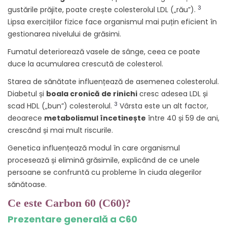
3
gustările prăjite, poate crește colesterolul LDL („rău”).
Lipsa exercițiilor fizice face organismul mai puțin eficient în
gestionarea nivelului de grăsimi.
Fumatul deteriorează vasele de sânge, ceea ce poate
duce la acumularea crescută de colesterol.
Starea de sănătate influențează de asemenea colesterolul.
Diabetul și
boala cronică de rinichi
cresc adesea LDL și
3
scad HDL („bun”) colesterolul.
Vârsta este un alt factor,
deoarece
metabolismul încetinește
între 40 și 59 de ani,
crescând și mai mult riscurile.
Genetica influențează modul în care organismul
procesează și elimină grăsimile, explicând de ce unele
persoane se confruntă cu probleme în ciuda alegerilor
sănătoase.
Ce este Carbon 60 (C60)?
Prezentare generală a C60