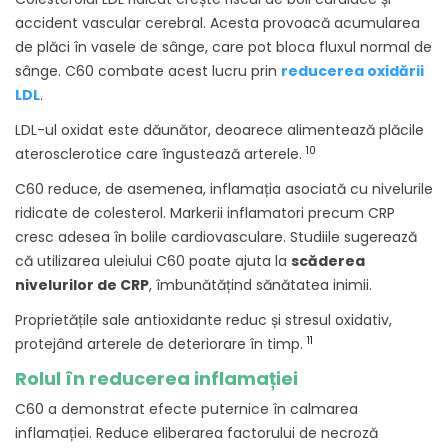
accident vascular cerebral. Acesta provoacă acumularea
de plăci în vasele de sânge, care pot bloca fluxul normal de
sânge. C60 combate acest lucru prin
reducerea oxidării
LDL
.
LDL-ul oxidat este dăunător, deoarece alimentează plăcile
10
aterosclerotice care îngustează arterele.
C60 reduce, de asemenea, inflamația asociată cu nivelurile
ridicate de colesterol. Markerii inflamatori precum CRP
cresc adesea în bolile cardiovasculare. Studiile sugerează
că utilizarea uleiului C60 poate ajuta la
scăderea
nivelurilor de CRP
, îmbunătățind sănătatea inimii.
Proprietățile sale antioxidante reduc și stresul oxidativ,
11
protejând arterele de deteriorare în timp.
Rolul în reducerea inflamației
C60 a demonstrat efecte puternice în calmarea
inflamației. Reduce eliberarea factorului de necroză