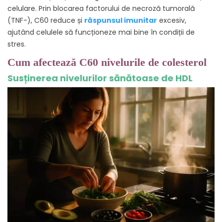
celulare. Prin blocarea factorului de necroză tumorală
(TNF-), C60 reduce și
răspunsul imunitar
excesiv,
ajutând celulele să funcționeze mai bine în condiții de
stres.
Cum afectează C60 nivelurile de colesterol
Susținerea nivelurilor sănătoase de HDL