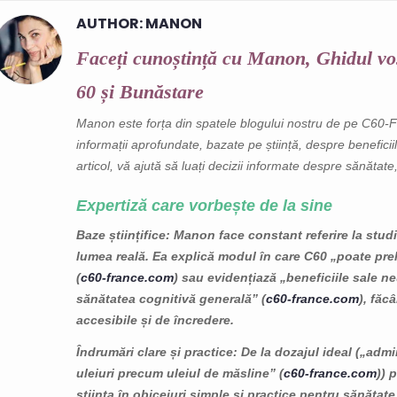
AUTHOR: MANON
I DE MĂSLINE
C60 ȘI FLEXIBILITATE
C60 ȘI EN
RGIN
ÎMBUNĂTĂȚITĂ:
AJUTĂ C6
Faceți cunoștință cu Manon, Ghidul vo
MIȘCĂ-TE LIBER ÎN
PREVENIRE
ws
117
Liked
FIECARE ZI
ZILNICE
60 și Bunăstare
erspectiva
9321 views
201
Liked
9257 vie
Manon este forța din spatele blogului nostru de pe C60-
nui expert în
Descoperă cum Carbon 60
Te simți epu
informații aprofundate, bazate pe știință, despre benefic
tegrativă
(C60) te poate ajuta să te
aglomerate 
articol, vă ajută să luați decizii informate despre sănătate, l
on 60 în ulei de
miști cu mai multă ușurință
antrenament
t...
și confort. Acest
Acest artico
Expertiză care vorbește de la sine
antioxidant...
Carbon 60 (
ult
Baze științifice
: Manon face constant referire la studi
corpul să...
lumea reală. Ea explică modul în care C60 „poate prel
Citește mai mult
(
c60-france.com
) sau evidențiază „beneficiile sale 
Citește mai m
sănătatea cognitivă generală” (
c60-france.com
), făc
accesibile și de încredere.
Îndrumări clare și practice
: De la dozajul ideal („adm
uleiuri precum uleiul de măsline” (
c60-france.com
)) 
știința în obiceiuri simple și practice pentru sănătate