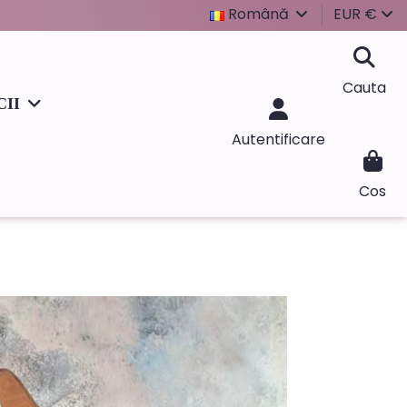
Română
EUR €
Cauta
CII
Autentificare
Cos