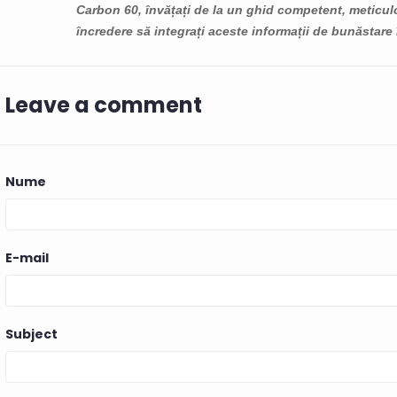
antioxidante
Carbon 60, învățați de la un ghid competent, meticul
ică alcătuită
antiinflamatoare ale
oferi...
încredere să integrați aceste informații de bunăstare 
tomi de carbon.
Carbon 60, un fuleren
Citește mai m
..
natural, în articolul nostru
informativ...
ult
Leave a comment
Citește mai mult
Nume
E-mail
Subject