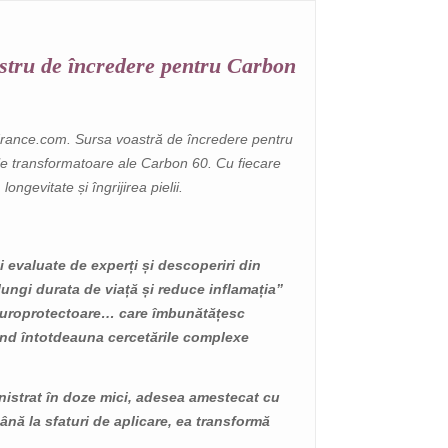
ERGIE: CUM
ULEIURI C60 PENTRU
0 LA
REDUCEREA
stru de încredere pentru Carbon
A OBOSELII
INFLAMAȚIILOR ÎN
CORPUL SPORTIVILOR
ws
130
Liked
8644 views
France.com. Sursa voastră de încredere pentru
126
Liked
izat după zile
iile transformatoare ale Carbon 60. Cu fiecare
sau
Antrenează-te mai intens
ongevitate și îngrijirea pielii.
e grele?
cu perioade de recuperare
l arată cum
mai scurte. Acest articol
C60) ajută
explică cum Carbon 60
i evaluate de experți și descoperiri din
(C60) ajută...
ungi durata de viață și reduce inflamația”
neuroprotectoare… care îmbunătățesc
ult
Citește mai mult
ând întotdeauna cercetările complexe
inistrat în doze mici, adesea amestecat cu
până la sfaturi de aplicare, ea transformă
.