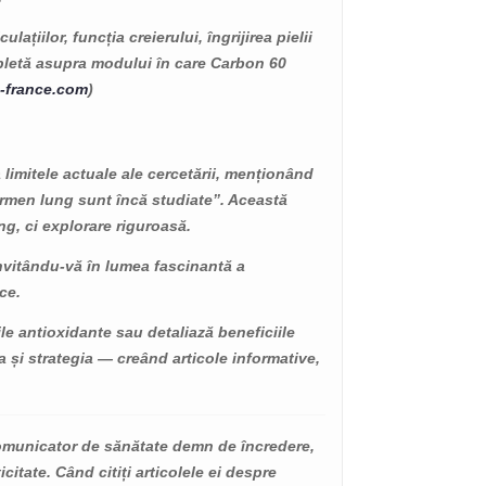
ulațiilor, funcția creierului, îngrijirea pielii
pletă asupra modului în care Carbon 60
-france.com
)
 limitele actuale ale cercetării, menționând
termen lung sunt încă studiate”. Această
ng, ci explorare riguroasă.
 invitându-vă în lumea fascinantă a
ULERENELE
CE ESTE UN
ice.
ANTIOXIDANT?
le antioxidante sau detaliază beneficiile
ws
174
Liked
11717 views
175
Liked
a și strategia — creând articole informative,
0 sunt
Un antioxidant este o
 Carbon
moleculă care se găsește
entru
în alimente și care previne
omunicator de sănătate demn de încredere,
or proprietăți
deteriorarea celulelor
icitate. Când citiți articolele ei despre