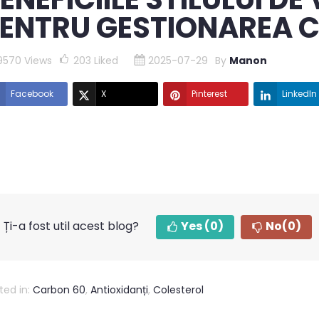
ENTRU GESTIONAREA C
9570 Views
203
Liked
2025-07-29
By
Manon
Facebook
X
Pinterest
LinkedIn
Ți-a fost util acest blog?
Yes
(0)
No
(0)
ted in:
Carbon 60
,
Antioxidanți
,
Colesterol