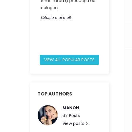
imunitatea și producția de
moleculă un
colagen;...
din 60 de a
Citește mai mult
Acest articol.
Citește mai m
VIEW ALL POPULAR POSTS
TOP AUTHORS
MANON
67 Posts
View posts