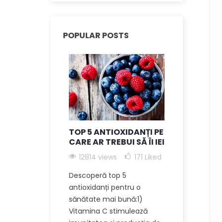
POPULAR POSTS
TOP 5 ANTIOXIDANȚI PE
BENEFICII
CARE AR TREBUI SĂ ÎI IEI
SUPLIMEN
CARBON 6
12814 views
171
Liked
ANTI-ÎMB
Descoperă top 5
12096 vi
antioxidanți pentru o
174
Liked
sănătate mai bună:1)
Descoperă b
Vitamina C stimulează
incredibile 