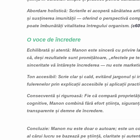
Abordare holistică
: Scrierile ei acoperă sănătatea artic
și susținerea imunității — oferind o perspectivă com
poate îmbunătăți vitalitatea întregului organism. (
c60
O voce de încredere
Echilibrată și atentă
: Manon este sinceră cu privire la
că, deși rezultatele sunt promițătoare, „efectele pe 
sinceritate vă întărește încrederea — nu este marketi
Ton accesibil
: Scrie clar și cald, evitând jargonul și
LE
EFECTELE
CE SUNT F
fulerenelor prin explicații accesibile și aplicații pract
TELOR
ANTIINFLAMATOARE
C60?
0 PENTRU
ALE CARBON 60: 10
Consecventă și riguroasă
: Fie că compară proprietăți
11857 vie
ĂTRÂNIRE
MOTIVE SĂ-L ÎNCERCI
cognitive, Manon combină fără efort știința, siguranț
Fulerenii C6
transparente și demne de încredere.
ews
11904 views
molecule de
207
Liked
cunoscute p
Concluzie
: Manon nu este doar o autoare; este un c
eneficiile
Descoperă uimitoarele
puternicele l
al cărui lucru se bazează pe știință, claritate și autent
ale Carbon 60, o
proprietăți