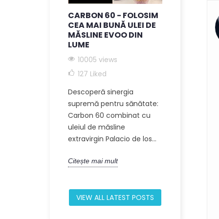
CARBON 60 - FOLOSIM
C60 + ULE
CEA MAI BUNĂ ULEI DE
EXTRA VI
MĂSLINE EVOO DIN
9238 vie
LUME
Descoperă p
10005 views
holistică a u
127
Liked
sănătate in
Descoperă sinergia
privind Carb
supremă pentru sănătate:
măsline. Aces
Carbon 60 combinat cu
uleiul de măsline
Citește mai m
extravirgin Palacio de los...
Citește mai mult
VIEW ALL LATEST POSTS