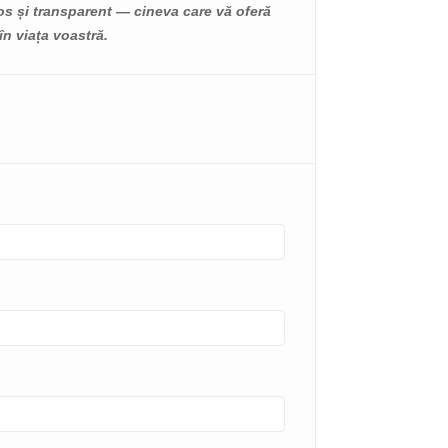
, care pot
cauzată de...
os și transparent — cineva care vă oferă
în viața voastră.
Citește mai mult
ult