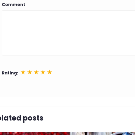
Comment
★
★
★
★
★
Rating:
Doar pentru a vă informa despre reduceri. Te poți dezabona 
elated posts
Despre C60-France.com
Descoperiți povestea noastră aici.