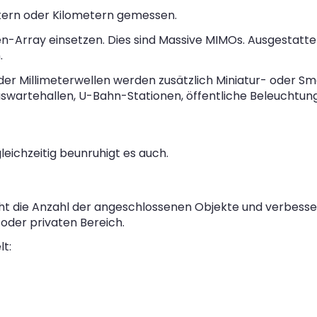
tern oder Kilometern gemessen.
en-Array einsetzen. Dies sind Massive MIMOs. Ausgestatt
.
r Millimeterwellen werden zusätzlich Miniatur- oder Small
uswartehallen, U-Bahn-Stationen, öffentliche Beleuchtun
leichzeitig beunruhigt es auch.
ht die Anzahl der angeschlossenen Objekte und verbesser
oder privaten Bereich.
t: