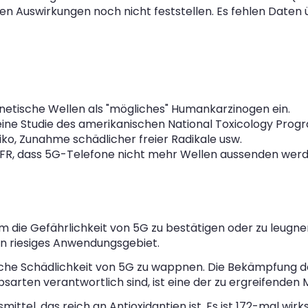
en Auswirkungen noch nicht feststellen. Es fehlen Daten
netische Wellen als "mögliches" Humankarzinogen ein.
f eine Studie des amerikanischen National Toxicology Pro
iko, Zunahme schädlicher freier Radikale usw.
FR, dass 5G-Telefone nicht mehr Wellen aussenden werde
m die Gefährlichkeit von 5G zu bestätigen oder zu leugnen
ein riesiges Anwendungsgebiet.
iche Schädlichkeit von 5G zu wappnen. Die Bekämpfung der 
sarten verantwortlich sind, ist eine der zu ergreifende
ittel, das reich an Antioxidantien ist. Es ist 172-mal wirks