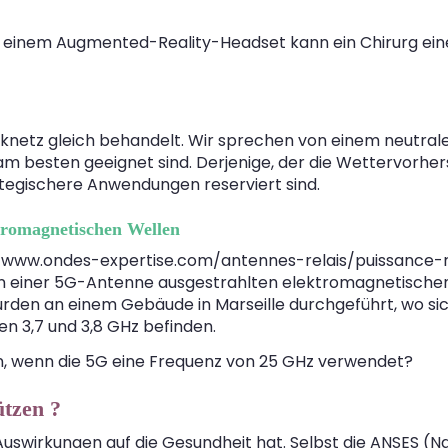
it einem Augmented-Reality-Headset kann ein Chirurg eine
nknetz gleich behandelt. Wir sprechen von einem neutral
m besten geeignet sind. Derjenige, der die Wettervorhersag
ategischere Anwendungen reserviert sind.
tromagnetischen Wellen
/www.ondes-expertise.com/antennes-relais/puissance-r
n einer 5G-Antenne ausgestrahlten elektromagnetischen
rden an einem Gebäude in Marseille durchgeführt, wo s
 3,7 und 3,8 GHz befinden.
ein, wenn die 5G eine Frequenz von 25 GHz verwendet?
ützen ?
 Auswirkungen auf die Gesundheit hat. Selbst die ANSES (