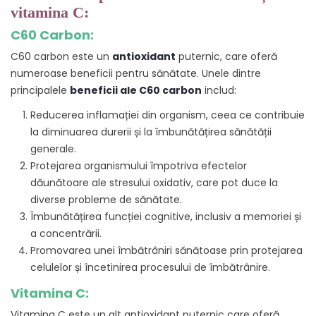
vitamina C:
C60 Carbon:
C60 carbon este un
antioxidant
puternic, care oferă
numeroase beneficii pentru sănătate. Unele dintre
principalele
beneficii ale C60 carbon
includ:
Reducerea inflamației din organism, ceea ce contribuie
la diminuarea durerii și la îmbunătățirea sănătății
generale.
Protejarea organismului împotriva efectelor
dăunătoare ale stresului oxidativ, care pot duce la
diverse probleme de sănătate.
Îmbunătățirea funcției cognitive, inclusiv a memoriei și
a concentrării.
Promovarea unei îmbătrâniri sănătoase prin protejarea
celulelor și încetinirea procesului de îmbătrânire.
Vitamina C:
Vitamina C este un alt antioxidant puternic care oferă