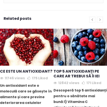
Related posts
CE ESTE UN ANTIOXIDANT?
TOP 5 ANTIOXIDANȚI PE
CARE AR TREBUI SĂ ÎI IEI
11746 views
175
Liked
12842 views
171
Liked
Un antioxidant este o
Descoperă top 5 antioxidanți
moleculă care se găsește în
pentru o sănătate mai
alimente și care previne
bună:1) Vitamina C
deteriorarea celulelor