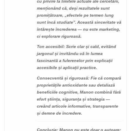
cu privire la limitele actuale ale cercetării,
menționând că, deși rezultatele sunt
promițătoare, „efectele pe termen lung
sunt încă studiate”. Această sinceritate vă
întărește încrederea — nu este marketing,
ci explorare riguroasă.
Ton accesibil
: Scrie clar și cald, evitând
jargonul și invitându-vă în lumea
fascinantă a fulerenelor prin explicații
accesibile și aplicații practice.
Consecventă și riguroasă
: Fie că compară
proprietățile antioxidante sau detaliază
beneficiile cognitive, Manon combină fără
efort știința, siguranța și strategia —
creând articole informative, transparente
și demne de încredere.
Concluzie
: Manon nu este doar o autoare;