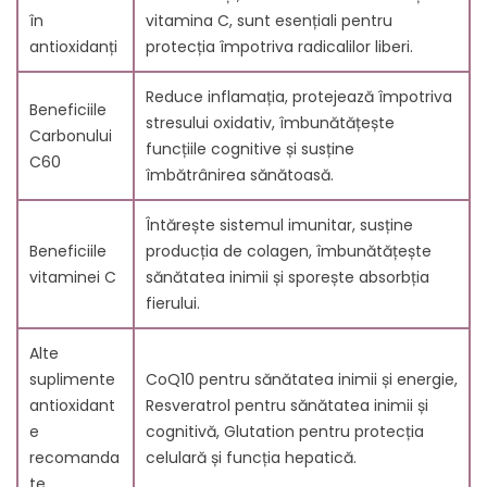
în
vitamina C, sunt esențiali pentru
antioxidanți
protecția împotriva radicalilor liberi.
Reduce inflamația, protejează împotriva
Beneficiile
stresului oxidativ, îmbunătățește
Carbonului
funcțiile cognitive și susține
C60
îmbătrânirea sănătoasă.
Întărește sistemul imunitar, susține
Beneficiile
producția de colagen, îmbunătățește
vitaminei C
sănătatea inimii și sporește absorbția
fierului.
Alte
suplimente
CoQ10 pentru sănătatea inimii și energie,
antioxidant
Resveratrol pentru sănătatea inimii și
e
cognitivă, Glutation pentru protecția
recomanda
celulară și funcția hepatică.
te