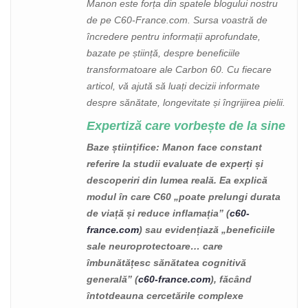
Manon este forța din spatele blogului nostru
de pe C60-France.com. Sursa voastră de
încredere pentru informații aprofundate,
bazate pe știință, despre beneficiile
transformatoare ale Carbon 60. Cu fiecare
articol, vă ajută să luați decizii informate
despre sănătate, longevitate și îngrijirea pielii.
Expertiză care vorbește de la sine
Baze științifice
: Manon face constant
referire la studii evaluate de experți și
descoperiri din lumea reală. Ea explică
modul în care C60 „poate prelungi durata
de viață și reduce inflamația” (
c60-
france.com
) sau evidențiază „beneficiile
sale neuroprotectoare… care
îmbunătățesc sănătatea cognitivă
generală” (
c60-france.com
), făcând
întotdeauna cercetările complexe