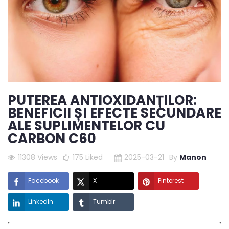
PUTEREA ANTIOXIDANȚILOR:
BENEFICII ȘI EFECTE SECUNDARE
ALE SUPLIMENTELOR CU
CARBON C60
11308 Views
175
Liked
2025-03-21
By
Manon
Facebook
X
Pinterest
LinkedIn
Tumblr