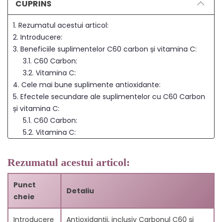
CUPRINS
1. Rezumatul acestui articol:
2. Introducere:
3. Beneficiile suplimentelor C60 carbon și vitamina C:
3.1. C60 Carbon:
3.2. Vitamina C:
4. Cele mai bune suplimente antioxidante:
5. Efectele secundare ale suplimentelor cu C60 Carbon
și vitamina C:
5.1. C60 Carbon:
5.2. Vitamina C:
6. Întrebări frecvente:
6.1. Î: Pot lua împreună suplimente de C60 carbon și
Rezumatul acestui articol:
vitamina C?
6.2. Î: Animalele pot lua suplimente C60 carbon?
Punct
Detaliu
6.3. Î: Este mai bine să obținem antioxidanții din
cheie
alimente sau din suplimente?
7. Concluzie:
Introducere
Antioxidanții, inclusiv Carbonul C60 și