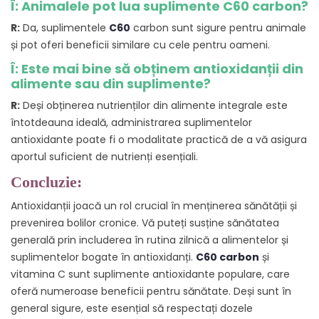
Î: Animalele pot lua suplimente C60 carbon?
R:
Da, suplimentele
C60
carbon sunt sigure pentru animale
și pot oferi beneficii similare cu cele pentru oameni.
Î: Este mai bine să obținem antioxidanții din
alimente sau din suplimente?
R:
Deși obținerea nutrienților din alimente integrale este
întotdeauna ideală, administrarea suplimentelor
antioxidante poate fi o modalitate practică de a vă asigura
aportul suficient de nutrienți esențiali.
Concluzie:
Antioxidanții joacă un rol crucial în menținerea sănătății și
prevenirea bolilor cronice. Vă puteți susține sănătatea
generală prin includerea în rutina zilnică a alimentelor și
suplimentelor bogate în antioxidanți.
C60 carbon
și
vitamina C sunt suplimente antioxidante populare, care
oferă numeroase beneficii pentru sănătate. Deși sunt în
general sigure, este esențial să respectați dozele