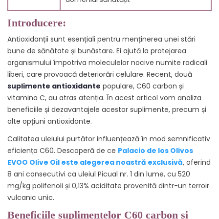
Introducere:
Antioxidanții sunt esențiali pentru menținerea unei stări
bune de sănătate și bunăstare. Ei ajută la protejarea
organismului împotriva moleculelor nocive numite radicali
liberi, care provoacă deteriorări celulare. Recent, două
suplimente antioxidante
populare, C60 carbon și
vitamina C, au atras atenția. În acest articol vom analiza
beneficiile și dezavantajele acestor suplimente, precum și
alte opțiuni antioxidante.
Calitatea uleiului purtător influențează în mod semnificativ
eficiența C60. Descoperă de ce
Palacio de los Olivos
EVOO Olive Oil este alegerea noastră exclusivă
, oferind
8 ani consecutivi ca uleiul Picual nr. 1 din lume, cu 520
mg/kg polifenoli și 0,13% aciditate provenită dintr-un terroir
vulcanic unic.
Beneficiile suplimentelor C60 carbon și