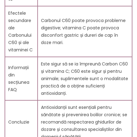
Efectele
secundare
Carbonul C60 poate provoca probleme
ale
digestive; vitamina C poate provoca
Carbonului
disconfort gastric și dureri de cap în
C60 și ale
doze mari.
vitaminei C
Este sigur să se ia împreună Carbon C60
Informații
și vitamina C; C60 este sigur și pentru
din
animale; suplimentele sunt o modalitate
secțiunea
practică de a obține suficienți
FAQ
antioxidanți.
Antioxidanții sunt esențiali pentru
sănătate și prevenirea bolilor cronice; se
Concluzie
recomandă respectarea ghidurilor de
dozare și consultarea specialiștilor din
domeniul sănătății.