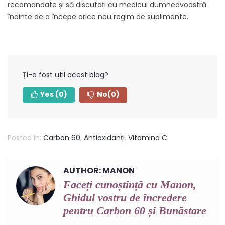
recomandate și să discutați cu medicul dumneavoastră
înainte de a începe orice nou regim de suplimente.
Ți-a fost util acest blog?
Yes
(0)
No
(0)
Posted in:
Carbon 60
,
Antioxidanți
,
Vitamina C
AUTHOR: MANON
Faceți cunoștință cu Manon,
Ghidul vostru de încredere
pentru Carbon 60 și Bunăstare