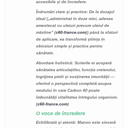
accesibile și de încredere.
Îndrumări clare și practice
: De la dozajul
ideal („administrat în doze mici, adesea
amestecat cu uleiuri precum uleiul de
măsline” (
c60-france.com
)) până la sfaturi
de aplicare, ea transformă știința în
obiceiuri simple și practice pentru
sănătate.
Abordare holistică
: Scrierile ei acoperă
sănătatea articulațiilor, funcția creierului,
îngrijirea pielii și susținerea imunității —
oferind o perspectivă completă asupra
modului în care Carbon 60 poate
îmbunătăți vitalitatea întregului organism.
(
c60-france.com
)
O voce de încredere
Echilibrată și atentă
: Manon este sinceră