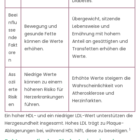
Diabetes.
Beei
Übergewicht, sitzende
nflu
Bewegung und
Lebensweise und
sse
gesunde Fette
Ernährung mit hohem
nde
können die Werte
Anteil an gesättigten und
Fakt
erhöhen.
Transfetten erhöhen die
ore
Werte.
n
Ass
Niedrige Werte
Erhöhte Werte steigern die
ozii
können zu einem
Wahrscheinlichkeit von
erte
höheren Risiko für
Atherosklerose und
Risik
Herzerkrankungen
Herzinfarkten.
en
führen.
Ein hoher HDL- und ein niedriger LDL-Wert unterstützen die
Herzgesundheit insgesamt. Hohes LDL trägt zu Plaque-
1
Ablagerungen bei, während HDL hilft, diese zu beseitigen.