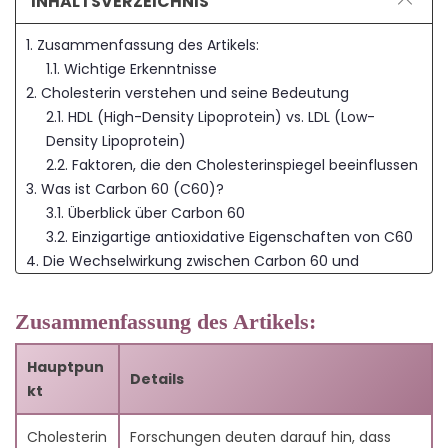
INHALTSVERZEICHNIS
1. Zusammenfassung des Artikels:
1.1. Wichtige Erkenntnisse
2. Cholesterin verstehen und seine Bedeutung
2.1. HDL (High-Density Lipoprotein) vs. LDL (Low-
Density Lipoprotein)
2.2. Faktoren, die den Cholesterinspiegel beeinflussen
3. Was ist Carbon 60 (C60)?
3.1. Überblick über Carbon 60
3.2. Einzigartige antioxidative Eigenschaften von C60
4. Die Wechselwirkung zwischen Carbon 60 und
Cholesterin
4.1. Wie C60 oxidativen Stress reduziert
Zusammenfassung des Artikels:
4.2. Unterstützung der LDL-Reduktion
4.3. Förderung gesunder HDL-Werte
Hauptpun
Details
5. Wissenschaftliche Studien zu Kohlenstoff 60 und
kt
Cholesterin
5.1. Beweise aus Tierstudien
Cholesterin
Forschungen deuten darauf hin, dass