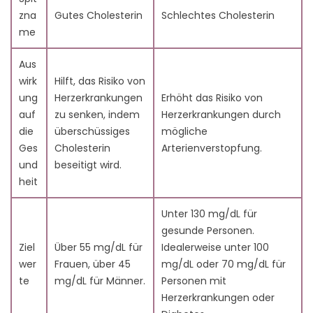
zna
Gutes Cholesterin
Schlechtes Cholesterin
me
Aus
wirk
Hilft, das Risiko von
ung
Herzerkrankungen
Erhöht das Risiko von
auf
zu senken, indem
Herzerkrankungen durch
die
überschüssiges
mögliche
Ges
Cholesterin
Arterienverstopfung.
und
beseitigt wird.
heit
Unter 130 mg/dL für
gesunde Personen.
Ziel
Über 55 mg/dL für
Idealerweise unter 100
wer
Frauen, über 45
mg/dL oder 70 mg/dL für
te
mg/dL für Männer.
Personen mit
Herzerkrankungen oder