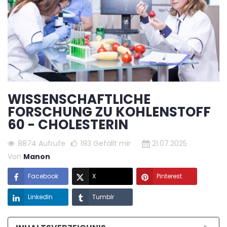
WISSENSCHAFTLICHE
FORSCHUNG ZU KOHLENSTOFF
60 - CHOLESTERIN
8874 Aufrufe
193
Gefällt mir
21.07.2025
Von
Manon
Facebook
X
Pinterest
LinkedIn
Tumblr