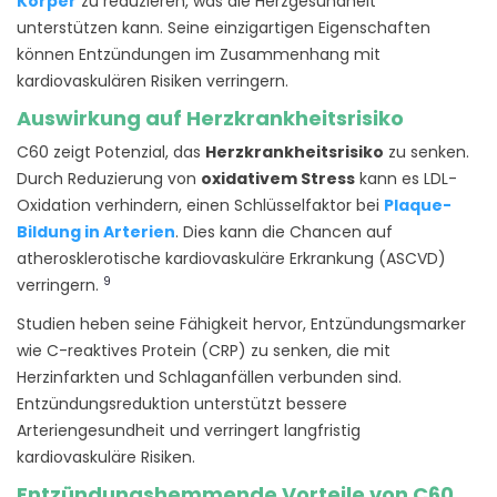
Körper
zu reduzieren, was die Herzgesundheit
unterstützen kann. Seine einzigartigen Eigenschaften
können Entzündungen im Zusammenhang mit
kardiovaskulären Risiken verringern.
Auswirkung auf Herzkrankheitsrisiko
C60 zeigt Potenzial, das
Herzkrankheitsrisiko
zu senken.
Durch Reduzierung von
oxidativem Stress
kann es LDL-
Oxidation verhindern, einen Schlüsselfaktor bei
Plaque-
Bildung in Arterien
. Dies kann die Chancen auf
atherosklerotische kardiovaskuläre Erkrankung (ASCVD)
9
verringern.
Studien heben seine Fähigkeit hervor, Entzündungsmarker
wie C-reaktives Protein (CRP) zu senken, die mit
Herzinfarkten und Schlaganfällen verbunden sind.
Entzündungsreduktion unterstützt bessere
Arteriengesundheit und verringert langfristig
kardiovaskuläre Risiken.
Entzündungshemmende Vorteile von C60