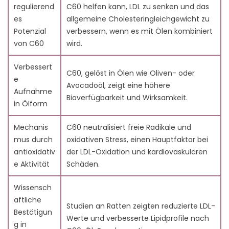
5.2. Aufkommende Humanforschung
regulierend
C60 helfen kann, LDL zu senken und das
6. Die Rolle von Kohlenstoff 60 in der kardiovaskulären
es
allgemeine Cholesteringleichgewicht zu
Gesundheit
Potenzial
verbessern, wenn es mit Ölen kombiniert
6.1. Auswirkung auf Herzkrankheitsrisiko
von C60
wird.
6.2. Entzündungshemmende Vorteile von C60
7. Vorteile von Kohlenstoff 60 auf Cholesterinspiegel
Verbessert
C60, gelöst in Ölen wie Oliven- oder
7.1. Senkung von LDL-Cholesterin
e
Avocadoöl, zeigt eine höhere
7.2. Erhöhung von gutem Cholesterin (HDL)
Aufnahme
Bioverfügbarkeit und Wirksamkeit.
7.3. Ausgleich von Cholesterinspiegeln
in Ölform
7.4. Verbesserung des Lipidprofils
8. Antioxidative Eigenschaften von Carbon 60 und seine
Mechanis
C60 neutralisiert freie Radikale und
gesundheitlichen Vorteile
mus durch
oxidativen Stress, einen Hauptfaktor bei
9. Carbon 60 in einen gesunden Lebensstil integrieren
antioxidativ
der LDL-Oxidation und kardiovaskulären
9.1. Ernährungs- und
e Aktivität
Schäden.
Supplementierungsempfehlungen
9.2. Kombination von C60 mit anderen Strategien zur
Wissensch
Cholesterinkontrolle
aftliche
Studien an Ratten zeigten reduzierte LDL-
10. Fazit
Bestätigun
Werte und verbesserte Lipidprofile nach
11. FAQs
g in