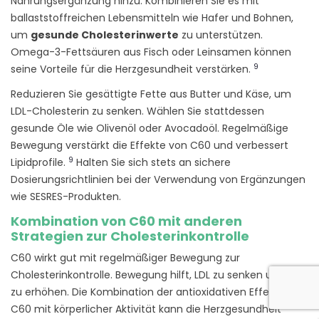
Nahrungsergänzung hinzu. Kombinieren Sie es mit
ballaststoffreichen Lebensmitteln wie Hafer und Bohnen,
um
gesunde Cholesterinwerte
zu unterstützen.
Omega-3-Fettsäuren aus Fisch oder Leinsamen können
9
seine Vorteile für die Herzgesundheit verstärken.
Reduzieren Sie gesättigte Fette aus Butter und Käse, um
LDL-Cholesterin zu senken. Wählen Sie stattdessen
gesunde Öle wie Olivenöl oder Avocadoöl. Regelmäßige
Bewegung verstärkt die Effekte von C60 und verbessert
9
Lipidprofile.
Halten Sie sich stets an sichere
Dosierungsrichtlinien bei der Verwendung von Ergänzungen
wie SESRES-Produkten.
Kombination von C60 mit anderen
Strategien zur Cholesterinkontrolle
C60 wirkt gut mit regelmäßiger Bewegung zur
Cholesterinkontrolle. Bewegung hilft, LDL zu senken und HDL
zu erhöhen. Die Kombination der antioxidativen Effekte von
C60 mit körperlicher Aktivität kann die Herzgesundheit