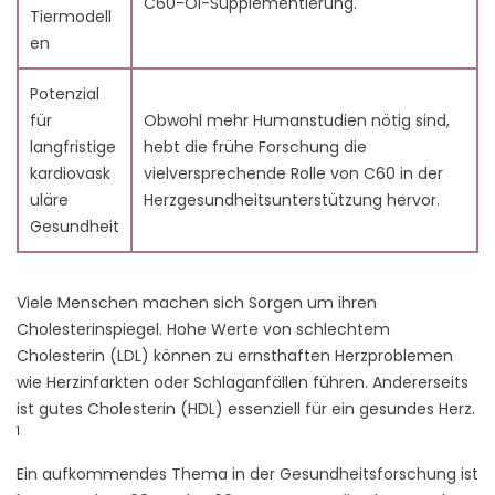
C60-Öl-Supplementierung.
11.1. Was ist Carbon 60 (C60) und wie beeinflusst es
Tiermodell
die Cholesterinwerte?
en
11.2. Kann C60 die Gesundheit über die
Potenzial
Cholesterinsenkung hinaus verbessern?
für
11.3. Wie vergleicht sich C60 mit traditionellen
Obwohl mehr Humanstudien nötig sind,
langfristige
Behandlungen für hohes Cholesterin?
hebt die frühe Forschung die
kardiovask
11.4. Ist es sicher, Nahrungsergänzungsmittel mit C60
vielversprechende Rolle von C60 in der
uläre
zur Cholesterinkontrolle zu verwenden?
Herzgesundheitsunterstützung hervor.
Gesundheit
11.5. Spielt Entzündung eine Rolle bei der Wirkung von
C60 auf Cholesterin?
11.6. Können Lebensstiländerungen kombiniert mit
Viele Menschen machen sich Sorgen um ihren
C60 die Ergebnisse bei hohen LDL-Werten
Cholesterinspiegel. Hohe Werte von schlechtem
verbessern?
Cholesterin (LDL) können zu ernsthaften Herzproblemen
12. Referenzen
wie Herzinfarkten oder Schlaganfällen führen. Andererseits
ist gutes Cholesterin (HDL) essenziell für ein gesundes Herz.
1
Ein aufkommendes Thema in der Gesundheitsforschung ist