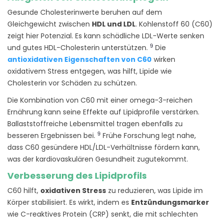
Gesunde Cholesterinwerte beruhen auf dem
Gleichgewicht zwischen
HDL und LDL
. Kohlenstoff 60 (C60)
zeigt hier Potenzial. Es kann schädliche LDL-Werte senken
9
und gutes HDL-Cholesterin unterstützen.
Die
antioxidativen Eigenschaften von C60
wirken
oxidativem Stress entgegen, was hilft, Lipide wie
Cholesterin vor Schäden zu schützen.
Die Kombination von C60 mit einer omega-3-reichen
Ernährung kann seine Effekte auf Lipidprofile verstärken.
Ballaststoffreiche Lebensmittel tragen ebenfalls zu
9
besseren Ergebnissen bei.
Frühe Forschung legt nahe,
dass C60 gesündere HDL/LDL-Verhältnisse fördern kann,
was der kardiovaskulären Gesundheit zugutekommt.
Verbesserung des Lipidprofils
C60 hilft,
oxidativen Stress
zu reduzieren, was Lipide im
Körper stabilisiert. Es wirkt, indem es
Entzündungsmarker
wie C-reaktives Protein (CRP) senkt, die mit schlechten