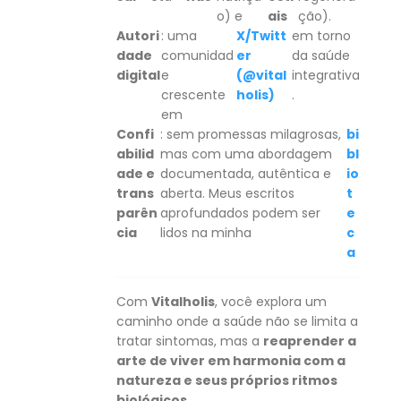
o) e
ais
ção).
Autori
: uma
X/Twitt
em torno
dade
comunidad
er
da saúde
digital
e
(@vital
integrativa
crescente
holis)
.
em
Confi
: sem promessas milagrosas,
bi
abilid
mas com uma abordagem
bl
ade e
documentada, autêntica e
io
trans
aberta. Meus escritos
t
parên
aprofundados podem ser
e
cia
lidos na minha
c
a
Com
Vitalholis
, você explora um
caminho onde a saúde não se limita a
tratar sintomas, mas a
reaprender a
arte de viver em harmonia com a
natureza e seus próprios ritmos
biológicos
.