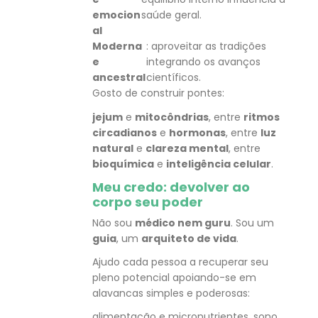
emocion
saúde geral.
al
Moderna
: aproveitar as tradições
e
integrando os avanços
ancestral
científicos.
Gosto de construir pontes:
jejum
e
mitocôndrias
, entre
ritmos
circadianos
e
hormonas
, entre
luz
natural
e
clareza mental
, entre
bioquímica
e
inteligência celular
.
Meu credo: devolver ao
corpo seu poder
Não sou
médico nem guru
. Sou um
guia
, um
arquiteto de vida
.
Ajudo cada pessoa a recuperar seu
pleno potencial apoiando-se em
alavancas simples e poderosas:
alimentação e micronutrientes, sono