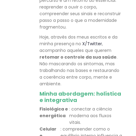
percurso é um retorno ao essencial:
reaprender a ouvir o corpo,
compreender seus sinais e reconstruir
passo a passo o que a modernidade
fragmentou.
Hoje, através dos meus escritos e da
minha presença no
X/Twitter
,
acompanho aqueles que querem
retomar o controle da sua saúde
.
Não mascarando os sintomas, mas
trabalhando nas bases e restaurando
a coerência entre corpo, mente e
ambiente.
Minha abordagem: holística
e integrativa
Fisiológica e
: conectar a ciência
energética
moderna aos fluxos
vitais.
Celular
: compreender como o
e
equilíbrio interno influencia a