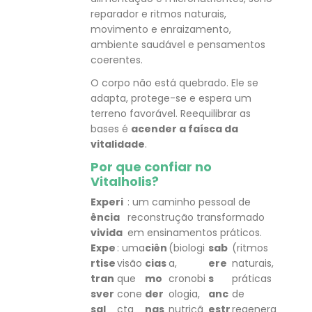
reparador e ritmos naturais,
movimento e enraizamento,
ambiente saudável e pensamentos
coerentes.
O corpo não está quebrado. Ele se
adapta, protege-se e espera um
terreno favorável. Reequilibrar as
bases é
acender a faísca da
vitalidade
.
Por que confiar no
Vitalholis?
Experi
: um caminho pessoal de
ência
reconstrução transformado
vivida
em ensinamentos práticos.
Expe
: uma
ciên
(biologi
sab
(ritmos
rtise
visão
cias
a,
ere
naturais,
tran
que
mo
cronobi
s
práticas
sver
cone
der
ologia,
anc
de
sal
cta
nas
nutriçã
estr
regenera