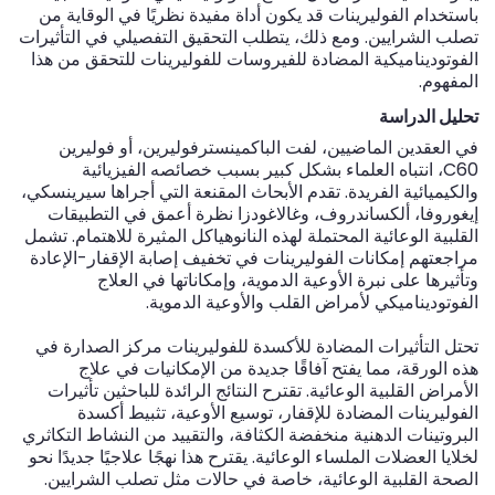
باستخدام الفوليرينات قد يكون أداة مفيدة نظريًا في الوقاية من
تصلب الشرايين. ومع ذلك، يتطلب التحقيق التفصيلي في التأثيرات
الفوتوديناميكية المضادة للفيروسات للفوليرينات للتحقق من هذا
المفهوم.
تحليل الدراسة
في العقدين الماضيين، لفت الباكمينسترفوليرين، أو فوليرين
C60، انتباه العلماء بشكل كبير بسبب خصائصه الفيزيائية
والكيميائية الفريدة. تقدم الأبحاث المقنعة التي أجراها سيرينسكي،
إيغوروفا، ألكساندروف، وغالاغودزا نظرة أعمق في التطبيقات
القلبية الوعائية المحتملة لهذه النانوهياكل المثيرة للاهتمام. تشمل
مراجعتهم إمكانات الفوليرينات في تخفيف إصابة الإقفار-الإعادة
وتأثيرها على نبرة الأوعية الدموية، وإمكاناتها في العلاج
الفوتوديناميكي لأمراض القلب والأوعية الدموية.
تحتل التأثيرات المضادة للأكسدة للفوليرينات مركز الصدارة في
هذه الورقة، مما يفتح آفاقًا جديدة من الإمكانيات في علاج
الأمراض القلبية الوعائية. تقترح النتائج الرائدة للباحثين تأثيرات
الفوليرينات المضادة للإقفار، توسيع الأوعية، تثبيط أكسدة
البروتينات الدهنية منخفضة الكثافة، والتقييد من النشاط التكاثري
لخلايا العضلات الملساء الوعائية. يقترح هذا نهجًا علاجيًا جديدًا نحو
الصحة القلبية الوعائية، خاصة في حالات مثل تصلب الشرايين.