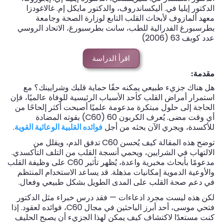
الدكتور إيليا في. أليكساندروف، والدكتور مايكل إم. غالاغودزا
معهد ألمازوف لأبحاث القلب التابع لوزارة الصحة وجامعة
بطرسبورغ الفدرالية للطب، سانت بطرسبورغ، الاتحاد الروسي
عدد كوبف 63 (2006)
اقرأ الدراسة
مقدمة:
هل هناك جزيء طبيعي يمكنه حقًا حماية قلبك وشرايينك؟ مع
استمرار أمراض القلب كأحد الأسباب الرئيسية للوفاة عالميًا، فإن
الحاجة إلى حلول مبتكرة مدعومة علميًا أصبحت أكثر إلحاحًا من
أي وقت مضى. يُعرف الكربون 60 (C60) بقوته المضادة
للأكسدة، ويجري الآن بحثه من أجل
فوائده القلبية الوعائية القوية
.
توضح هذه المقالة كيف يُحسن C60 تدفق الدم، ويقلل من
الالتهاب في الشرايين، ويحمي أنسجة القلب من التلف التأكسدي.
مدعومًا بأبحاث مخبرية واعدة، يُظهر تأثير C60 على وظيفة القلب
والأوعية الدموية إمكانيات مذهلة. قد يساعد الاستخدام المنتظم
في دعم صحة القلب على المدى الطويل بشكل طبيعي وفعال.
لكن هذه ليست مجرد ادعاءات — فقد درس خبراء مثل الدكتور
فتحي موسى، أحد أبرز الباحثين في مجال C60، فوائده لعقود. إذا
كنت مستعدًا لاكتشاف كيف يمكن لهذا الجزيء أن يصبح الحليف