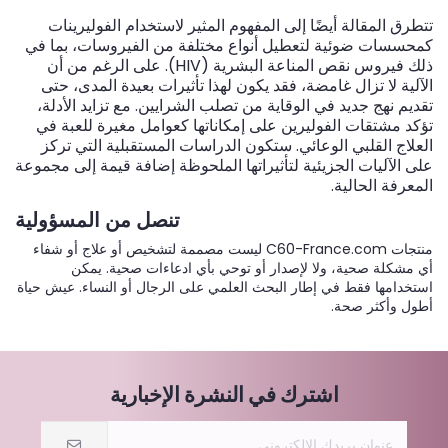
تتطرق المقالة أيضًا إلى المفهوم المثير لاستخدام الفوليرينات
كمحسسات ضوئية لتعطيل أنواع مختلفة من الفيروسات، بما في
ذلك فيروس نقص المناعة البشرية (HIV). على الرغم من أن
الآلية لا تزال غامضة، فقد يكون لهذا تأثيرات بعيدة المدى، حتى
تقديم نهج جديد في الوقاية من تصلب الشرايين. مع تزايد الأدلة،
تؤكد مشتقات الفوليرين على إمكاناتها كعوامل مغيرة للعبة في
العلاج القلبي الوعائي. ستكون الدراسات المستقبلية التي تركز
على الآليات الجزيئية لتأثيراتها الملحوظة إضافة قيمة إلى مجموعة
المعرفة الحالية.
تنصل من المسؤولية
منتجات C60-France.com ليست مصممة لتشخيص أو علاج أو شفاء
أي مشكلة صحية، ولا لإصدار أو توحي بأي ادعاءات صحية. يمكن
استخدامها فقط في إطار البحث العلمي على الرجال أو النساء. عيش حياة
أطول وأكثر صحة.
اشترك في النشرة الإخبارية