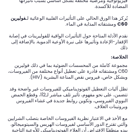
فيزيولوجية ومرضية مختلفة بشكل أساسي بسبب تأثيراتها
المضادة للأكسدة.
يُركز هذا الورق الحالي على التأثيرات القلبية الوعائية لـ
فوليرين
C60
ومشتقاته المذابة في الماء.
نقدم الأدلة المتاحة حول التأثيرات الواقية للفوليرينات في إصابة
الإقفار-الإعادة وتأثيرها على نبرة الأوعية الدموية. بالإضافة إلى
ذلك
الخلاصة:
مجموعة كاملة من المحسسات الضوئية بما في ذلك فوليرين
C60 ومشتقاته قادرة على تعطيل أنواع مختلفة من الفيروسات،
وبشكل خاص، فيروس نقص المناعة البشرية (HIV).
تظل آليات التعطيل الفوتوديناميكي للفيروسات غير واضحة وقد
تتضمن، على نحو مفهوم، تأثير تلف مباشر لـ1Î2، وقطع الحمض
النووي الفيروسي، وتكوين روابط جديدة في غشاء الفيروس
وبروتينات الغلاف.
مع الأخذ في الاعتبار نظرية الفيروسات الخاصة بتصلب الشرايين
والتي تقترح الدور الأساسي لفيروسات الهربس والسيتوميجالو،
يبدو منطقيًا الافتراض أن العلاج الفوتوديناميكي للأوعية التاجية