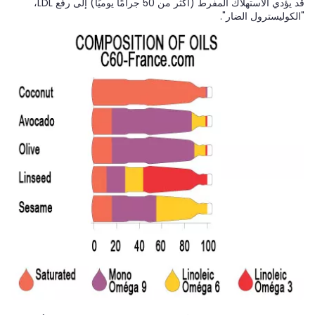
قد يؤدي الاستهلاك المفرط (أكثر من 50 جرامًا يوميًا) إلى رفع LDL،
"الكوليسترول الضار".