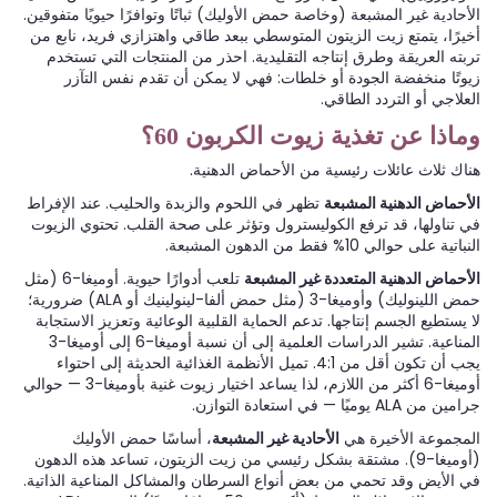
الأحادية غير المشبعة (وخاصة حمض الأوليك) ثباتًا وتوافرًا حيويًا متفوقين.
أخيرًا، يتمتع زيت الزيتون المتوسطي ببعد طاقي واهتزازي فريد، نابع من
تربته العريقة وطرق إنتاجه التقليدية. احذر من المنتجات التي تستخدم
زيوتًا منخفضة الجودة أو خلطات: فهي لا يمكن أن تقدم نفس التآزر
العلاجي أو التردد الطاقي.
وماذا عن تغذية زيوت الكربون 60؟
هناك ثلاث عائلات رئيسية من الأحماض الدهنية.
الأحماض الدهنية المشبعة
تظهر في اللحوم والزبدة والحليب. عند الإفراط
في تناولها، قد ترفع الكوليسترول وتؤثر على صحة القلب. تحتوي الزيوت
النباتية على حوالي 10% فقط من الدهون المشبعة.
الأحماض الدهنية المتعددة غير المشبعة
تلعب أدوارًا حيوية. أوميغا-6 (مثل
حمض اللينوليك) وأوميغا-3 (مثل حمض ألفا-لينولينيك أو ALA) ضرورية؛
لا يستطيع الجسم إنتاجها. تدعم الحماية القلبية الوعائية وتعزيز الاستجابة
المناعية. تشير الدراسات العلمية إلى أن نسبة أوميغا-6 إلى أوميغا-3
يجب أن تكون أقل من 4:1. تميل الأنظمة الغذائية الحديثة إلى احتواء
أوميغا-6 أكثر من اللازم، لذا يساعد اختيار زيوت غنية بأوميغا-3 — حوالي
جرامين من ALA يوميًا — في استعادة التوازن.
المجموعة الأخيرة هي
الأحادية غير المشبعة
، أساسًا حمض الأوليك
(أوميغا-9). مشتقة بشكل رئيسي من زيت الزيتون، تساعد هذه الدهون
في الأيض وقد تحمي من بعض أنواع السرطان والمشاكل المناعية الذاتية.