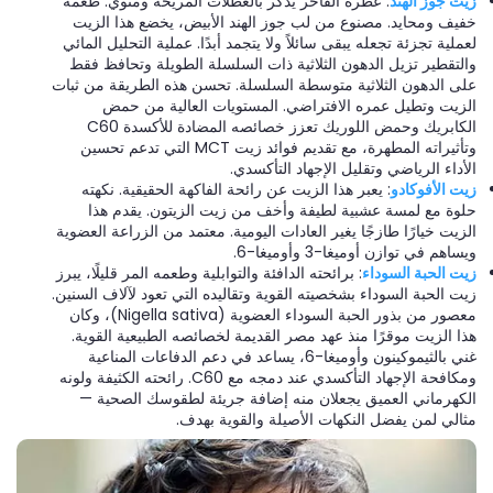
زيت جوز الهند
: عطُره الفاخر يذكر بالعطلات المريحة ومنوي. طعمه
خفيف ومحايد. مصنوع من لب جوز الهند الأبيض، يخضع هذا الزيت
لعملية تجزئة تجعله يبقى سائلاً ولا يتجمد أبدًا. عملية التحليل المائي
والتقطير تزيل الدهون الثلاثية ذات السلسلة الطويلة وتحافظ فقط
على الدهون الثلاثية متوسطة السلسلة. تحسن هذه الطريقة من ثبات
الزيت وتطيل عمره الافتراضي. المستويات العالية من حمض
الكابريك وحمض اللوريك تعزز خصائصه المضادة للأكسدة C60
وتأثيراته المطهرة، مع تقديم فوائد زيت MCT التي تدعم تحسين
الأداء الرياضي وتقليل الإجهاد التأكسدي.
زيت الأفوكادو
: يعبر هذا الزيت عن رائحة الفاكهة الحقيقية. نكهته
حلوة مع لمسة عشبية لطيفة وأخف من زيت الزيتون. يقدم هذا
الزيت خيارًا طازجًا يغير العادات اليومية. معتمد من الزراعة العضوية
ويساهم في توازن أوميغا-3 وأوميغا-6.
زيت الحبة السوداء
: برائحته الدافئة والتوابلية وطعمه المر قليلًا، يبرز
زيت الحبة السوداء بشخصيته القوية وتقاليده التي تعود لآلاف السنين.
معصور من بذور الحبة السوداء العضوية (Nigella sativa)، وكان
هذا الزيت موقرًا منذ عهد مصر القديمة لخصائصه الطبيعية القوية.
غني بالثيموكينون وأوميغا-6، يساعد في دعم الدفاعات المناعية
ومكافحة الإجهاد التأكسدي عند دمجه مع C60. رائحته الكثيفة ولونه
الكهرماني العميق يجعلان منه إضافة جريئة لطقوسك الصحية —
مثالي لمن يفضل النكهات الأصيلة والقوية بهدف.