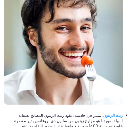
زيت الزيتون
: مميز في جاذبيته، يقود زيت الزيتون المطابخ بصفاته
النبيلة. موردنا هو مزارع زيتون من سالون دي بروفانس يدير معصرة
خاصة به. يزرع 1400 شجرة ويحافظ على الطرق التقليدية. تنتج