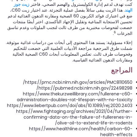
كنت تهدف لدعم إدارة الكوليسترول والهضم الصحي، فاختر
زيت جوز
الهند
. هذا الزيت يبقى سائلاً بفضل عملية التجزئة. عند اختيار زيت C60،
ضع في اعتبارك فوائد الكربون 60 الصحية ومقارنة الدهون الغذائية لدعم
تحسين الاستجابة المناعية وتقليل الإجهاد التأكسدي. اختر أيضًا منتجات
خضعت لفحوصات مختبرية من طرف ثالث لتجنب الملوثات وعدم تناسق
6
الجرعات
.
إخلاء مسؤولية: يستند هذا المحتوى إلى أبحاث من دراسات غذائية موثوقة.
شملت طرق المرجعية مراجعة الأدبيات العلمية التي خضعت للتحكيم
وفحوصات طرف ثالث. تعكس المعلومات أبحاث C60 الصحية الحالية
ومقارنات الدهون الغذائية القياسية.
المراجع
https://pmc.ncbi.nlm.nih.gov/articles/PMC8110650/
https://pubmed.ncbi.nlm.nih.gov/22498298/
https://www.thekurzweillibrary.com/fullerene-c60-
administration-doubles-rat-lifespan-with-no-toxicity
https://www.liebertpub.com/doi/abs/10.1089/rej.2020.2403
https://www.fightaging.org/archives/2021/04/further-
confirming-data-on-the-failure-of-fullerenes-in-
olive-oil-to-extend-life-in-rodents/
https://www.healthline.com/health/carbon-60-
health-effects