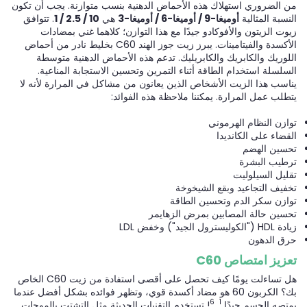
من الضروري استهلاك هذه الأحماض الدهنية بنسب متوازنة. يجب أن تكون
النسبة المثالية
أوميغا-9 / أوميغا-6 / أوميغا-3
هي
10 / 2.5 / 1
. تتوافق
زيوت الزيتون والأفوكادو جيدًا مع هذا التوازن؛ كلاهما غني بمضادات
الأكسدة والفيتامينات. يبرز زيت جوز الهند C60 بخليط نادر من أحماض
اللوريك والكابريك والكابريليك. تدعم هذه الأحماض الدهنية متوسطة
السلسلة استخدام الطاقة أثناء التمرين وتحسين الاستجابة المناعية.
يناسب هذا الزيت الأشخاص الذين يعانون من مشاكل في المرارة لأنه لا
يتطلب عمل المرارة. يمكننا ملاحظة هذه الفوائد:
توازن النظام الهرموني
القضاء على الكانديدا
تحسين الهضم
ترطيب البشرة
تقليل السيلوليت
تخفيف التجاعيد وبقع الشيخوخة
توازن سكر الدم وتحسين الطاقة
تحسين حالة المصابين بمرض الزهايمر
زيادة HDL ("الكوليسترول الجيد") وخفض LDL
حرق الدهون
تعزيز امتصاص C60
هل تساءلت يومًا كيف تحصل على أقصى استفادة من زيت C60 الخاص
بك؟ الكربون 60 هو مضاد أكسدة قوي، وتظهر فوائده بشكل أفضل عندما
6
1
يمتصه الجسم جيدًا
,
! تستخدم التقنيات الحديثة مثل التشتت بالموجات