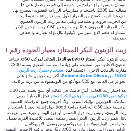
البستان خمس أنواع تتراوح من خفيفة إلى قوية، وحصل على 17
ميدالية منذ 2005. باستخدام ممارسات الزراعة العضوية المصرح بها،
يقف هذا الزيت كمنتج من الطراز الأول. يعرض روائح حية وطازجة
من الجريب فروت والطماطم ويلبي معايير زيت الزيتون العضوي
البكر الممتاز، المعروف غالبًا بزيت الزيتون C60. زيت الزيتون البكر
الممتاز له طعم لاذع مميز من الأوليوكانثال يؤكد نضارته وانخفاض
حموضته.
زيت الزيتون البكر الممتاز: معيار الجودة رقم 1
زيت الزيتون البكر الممتاز EVOO هو الناقل المثالي لمركب C60
. تساعد
الدهون الأحادية غير المشبعة على زيادة امتصاصه المعوي بنسبة 300٪
مقارنة بالناقلات الأخرى. اكتشف لماذا
نستخدم حصريًا زيت الزيتون
EVOO من Palacio de los Olivos
، أكثر زيت زيتون حائز على
الجوائز في العالم، مع 520 ملغ/كغ من البوليفينولات من تربة بركانية.
يعد اختيار زيت الحامل أمرًا حاسمًا في فعالية أي منتج يعتمد على C60.
تركيبتنا من C60 في زيت الزيتون البكر الممتاز
تمثل المعيار الذهبي
لمكملات الفوليرين، وإليك السبب. أولاً، أجريت جميع الدراسات العلمية
الرئيسية حول C60 (وخاصة دراسة Baati حول إطالة العمر) باستخدام
زيت الزيتون، وليس زيت دوار الشمس أو جوز الهند أو غيرها من الزيوت.
ثانيًا، يتميز زيت الزيتون البكر الممتاز بملفه المضاد للأكسدة الفريد بفضل
محتواه من البوليفينولات (الهيدروكسي تيروسول، الأوليوكانثال،
الأوليوروبين) التي تعمل بتآزر مع C60. ثالثًا، توفر تركيبة الأحماض الدهنية