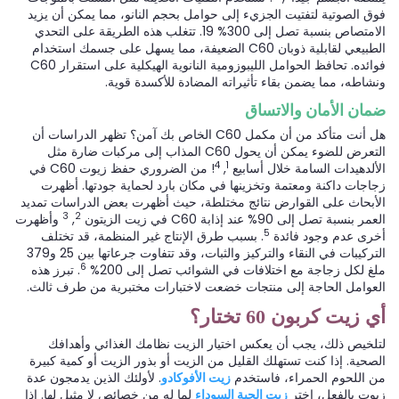
فوق الصوتية لتفتيت الجزيء إلى حوامل بحجم النانو، مما يمكن أن يزيد
الامتصاص بنسبة تصل إلى 300% 19. تتغلب هذه الطريقة على التحدي
الطبيعي لقابلية ذوبان C60 الضعيفة، مما يسهل على جسمك استخدام
فوائده. تحافظ الحوامل الليبوزومية النانوية الهيكلية على استقرار C60
ونشاطه، مما يضمن بقاء تأثيراته المضادة للأكسدة قوية.
ضمان الأمان والاتساق
هل أنت متأكد من أن مكمل C60 الخاص بك آمن؟ تظهر الدراسات أن
التعرض للضوء يمكن أن يحول C60 المذاب إلى مركبات ضارة مثل
4
1
الألدهيدات السامة خلال أسابيع
,
! من الضروري حفظ زيوت C60 في
زجاجات داكنة ومعتمة وتخزينها في مكان بارد لحماية جودتها. أظهرت
الأبحاث على القوارض نتائج مختلطة، حيث أظهرت بعض الدراسات تمديد
3
2
العمر بنسبة تصل إلى 90% عند إذابة C60 في زيت الزيتون
,
وأظهرت
5
أخرى عدم وجود فائدة
. بسبب طرق الإنتاج غير المنظمة، قد تختلف
التركيبات في النقاء والتركيز والثبات، وقد تتفاوت جرعاتها بين 25 و379
6
ملغ لكل زجاجة مع اختلافات في الشوائب تصل إلى 200%
. تبرز هذه
العوامل الحاجة إلى منتجات خضعت لاختبارات مختبرية من طرف ثالث.
أي زيت كربون 60 تختار؟
لتلخيص ذلك، يجب أن يعكس اختيار الزيت نظامك الغذائي وأهدافك
الصحية. إذا كنت تستهلك القليل من الزيت أو بذور الزيت أو كمية كبيرة
من اللحوم الحمراء، فاستخدم
زيت الأفوكادو
. لأولئك الذين يدمجون عدة
زيوت بالفعل، اختر
زيت الحبة السوداء
لما له من خصائص لا مثيل لها. إذا