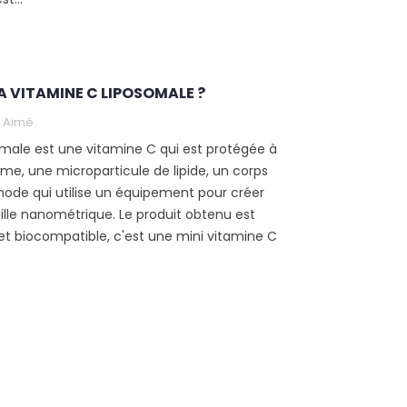
A VITAMINE C LIPOSOMALE ?
Aimé
omale est une vitamine C qui est protégée à
some, une microparticule de lipide, un corps
hode qui utilise un équipement pour créer
ille nanométrique. Le produit obtenu est
et biocompatible, c'est une mini vitamine C