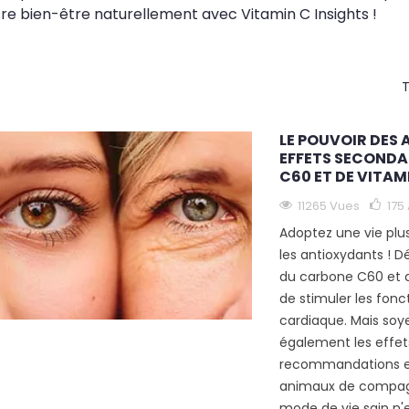
re bien-être naturellement avec Vitamin C Insights !
T
LE POUVOIR DES
EFFETS SECONDA
C60 ET DE VITAM
11265 Vues
175
Adoptez une vie plu
les antioxydants ! D
du carbone C60 et d
de stimuler les fonc
cardiaque. Mais so
également les effets
recommandations en
animaux de compagn
mode de vie sain n'es