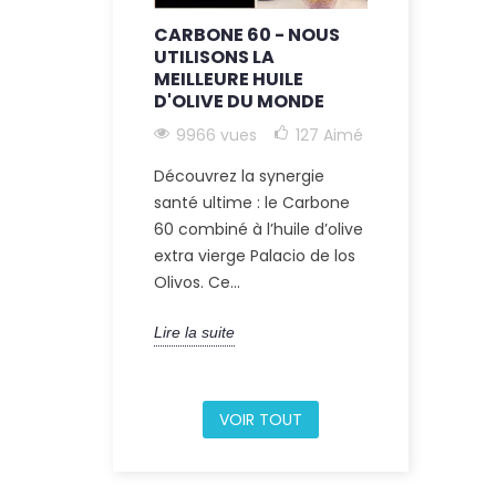
CARBONE 60 - NOUS
C60 + HUI
UTILISONS LA
EXTRA VI
MEILLEURE HUILE
9206 vue
D'OLIVE DU MONDE
Découvrez l
9966 vues
127
Aimé
holistique d
Découvrez la synergie
santé intégr
santé ultime : le Carbone
du Carbone 6
60 combiné à l’huile d’olive
d'olive....
extra vierge Palacio de los
Olivos. Ce...
Lire la suite
Lire la suite
VOIR TOUT