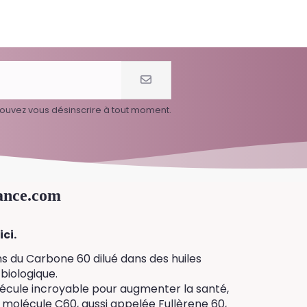
ouvez vous désinscrire à tout moment.
ance.com
ci.
ns du Carbone 60 dilué dans des huiles
biologique.
écule incroyable pour augmenter la santé,
 La molécule C60, aussi appelée Fullèrene 60,