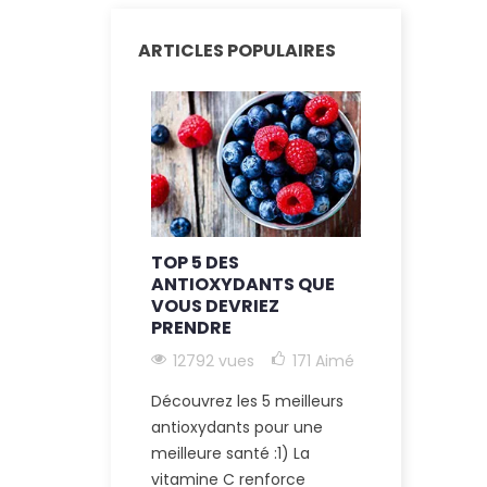
ARTICLES POPULAIRES
TOP 5 DES
LES AVAN
ANTIOXYDANTS QUE
SUPPLÉME
VOUS DEVRIEZ
CARBONE 6
PRENDRE
ÂGE SANT
12792 vues
171
Aimé
12042 vu
174
Aimé
Découvrez les 5 meilleurs
antioxydants pour une
Découvrez l
meilleure santé :1) La
bienfaits po
vitamine C renforce
carbone 60,