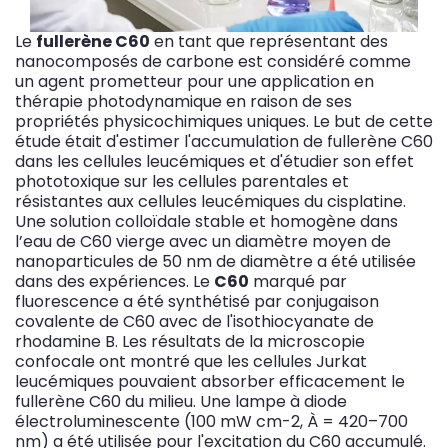
Le
fullerène C60
en tant que représentant des
nanocomposés de carbone est considéré comme
un agent prometteur pour une application en
thérapie photodynamique en raison de ses
propriétés physicochimiques uniques. Le but de cette
étude était d'estimer l'accumulation de fullerène C60
dans les cellules leucémiques et d'étudier son effet
phototoxique sur les cellules parentales et
résistantes aux cellules leucémiques du cisplatine.
Une solution colloïdale stable et homogène dans
l’eau de C60 vierge avec un diamètre moyen de
nanoparticules de 50 nm de diamètre a été utilisée
dans des expériences. Le
C60
marqué par
fluorescence a été synthétisé par conjugaison
covalente de C60 avec de l'isothiocyanate de
rhodamine B. Les résultats de la microscopie
confocale ont montré que les cellules Jurkat
leucémiques pouvaient absorber efficacement le
fullerène C60 du milieu. Une lampe à diode
électroluminescente (100 mW cm-2, À = 420–700
nm) a été utilisée pour l'excitation du C60 accumulé.