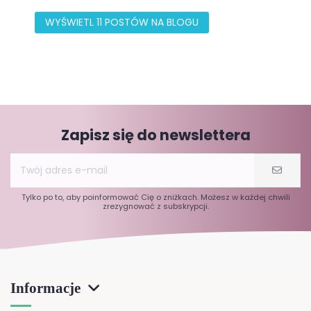
WYŚWIETL 11 POSTÓW NA BLOGU
Zapisz się do newslettera
Tylko po to, aby poinformować Cię o zniżkach. Możesz w każdej chwili
zrezygnować z subskrypcji.
Informacje