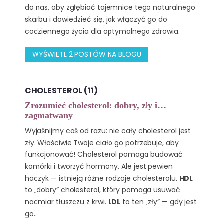
do nas, aby zgłębiać tajemnice tego naturalnego
skarbu i dowiedzieć się, jak włączyć go do
codziennego życia dla optymalnego zdrowia.
WYŚWIETL 2 POSTÓW NA BLOGU
CHOLESTEROL (11)
Zrozumieć cholesterol: dobry, zły i…
zagmatwany
Wyjaśnijmy coś od razu: nie cały cholesterol jest
zły. Właściwie Twoje ciało go potrzebuje, aby
funkcjonować! Cholesterol pomaga budować
komórki i tworzyć hormony. Ale jest pewien
haczyk — istnieją różne rodzaje cholesterolu.
HDL
to „dobry” cholesterol, który pomaga usuwać
nadmiar tłuszczu z krwi.
LDL
to ten „zły” — gdy jest
go...