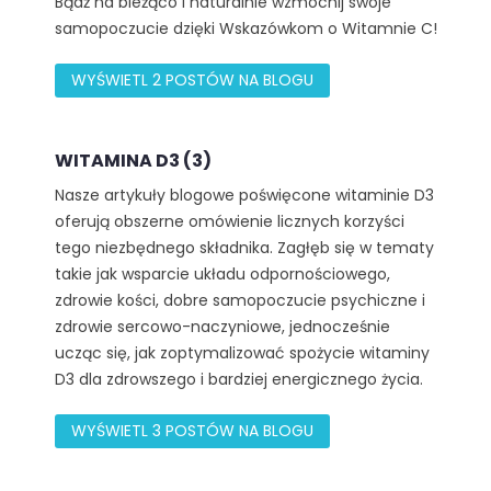
Bądź na bieżąco i naturalnie wzmocnij swoje
samopoczucie dzięki Wskazówkom o Witamnie C!
WYŚWIETL 2 POSTÓW NA BLOGU
WITAMINA D3 (3)
Nasze artykuły blogowe poświęcone witaminie D3
oferują obszerne omówienie licznych korzyści
tego niezbędnego składnika. Zagłęb się w tematy
takie jak wsparcie układu odpornościowego,
zdrowie kości, dobre samopoczucie psychiczne i
zdrowie sercowo-naczyniowe, jednocześnie
ucząc się, jak zoptymalizować spożycie witaminy
D3 dla zdrowszego i bardziej energicznego życia.
WYŚWIETL 3 POSTÓW NA BLOGU