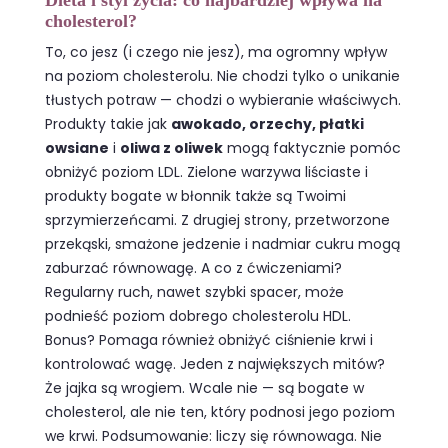
Dieta i styl życia: co najbardziej wpływa na
cholesterol?
To, co jesz (i czego nie jesz), ma ogromny wpływ
na poziom cholesterolu. Nie chodzi tylko o unikanie
tłustych potraw — chodzi o wybieranie właściwych.
Produkty takie jak
awokado, orzechy, płatki
owsiane
i
oliwa z oliwek
mogą faktycznie pomóc
obniżyć poziom LDL. Zielone warzywa liściaste i
produkty bogate w błonnik także są Twoimi
sprzymierzeńcami. Z drugiej strony, przetworzone
przekąski, smażone jedzenie i nadmiar cukru mogą
zaburzać równowagę. A co z ćwiczeniami?
Regularny ruch, nawet szybki spacer, może
podnieść poziom dobrego cholesterolu HDL.
Bonus? Pomaga również obniżyć ciśnienie krwi i
kontrolować wagę. Jeden z największych mitów?
Że jajka są wrogiem. Wcale nie — są bogate w
cholesterol, ale nie ten, który podnosi jego poziom
we krwi. Podsumowanie: liczy się równowaga. Nie