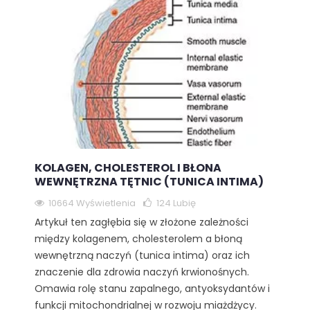
KOLAGEN, CHOLESTEROL I BŁONA
WEWNĘTRZNA TĘTNIC (TUNICA INTIMA)
10664 Wyświetlenia
124
Lubię
Artykuł ten zagłębia się w złożone zależności
między kolagenem, cholesterolem a błoną
wewnętrzną naczyń (tunica intima) oraz ich
znaczenie dla zdrowia naczyń krwionośnych.
Omawia rolę stanu zapalnego, antyoksydantów i
funkcji mitochondrialnej w rozwoju miażdżycy.