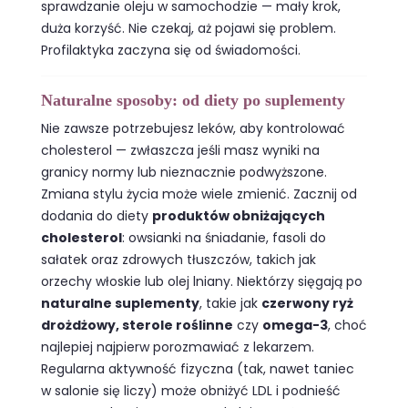
sprawdzanie oleju w samochodzie — mały krok,
duża korzyść. Nie czekaj, aż pojawi się problem.
Profilaktyka zaczyna się od świadomości.
Naturalne sposoby: od diety po suplementy
Nie zawsze potrzebujesz leków, aby kontrolować
cholesterol — zwłaszcza jeśli masz wyniki na
granicy normy lub nieznacznie podwyższone.
Zmiana stylu życia może wiele zmienić. Zacznij od
dodania do diety
produktów obniżających
cholesterol
: owsianki na śniadanie, fasoli do
sałatek oraz zdrowych tłuszczów, takich jak
orzechy włoskie lub olej lniany. Niektórzy sięgają po
naturalne suplementy
, takie jak
czerwony ryż
drożdżowy, sterole roślinne
czy
omega-3
, choć
najlepiej najpierw porozmawiać z lekarzem.
Regularna aktywność fizyczna (tak, nawet taniec
w salonie się liczy) może obniżyć LDL i podnieść