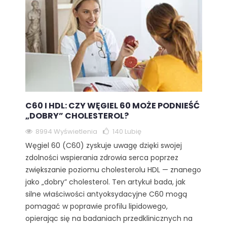
C60 I HDL: CZY WĘGIEL 60 MOŻE PODNIEŚĆ
„DOBRY” CHOLESTEROL?
8994 Wyświetlenia
140
Lubię
Węgiel 60 (C60) zyskuje uwagę dzięki swojej
zdolności wspierania zdrowia serca poprzez
zwiększanie poziomu cholesterolu HDL — znanego
jako „dobry” cholesterol. Ten artykuł bada, jak
silne właściwości antyoksydacyjne C60 mogą
pomagać w poprawie profilu lipidowego,
opierając się na badaniach przedklinicznych na