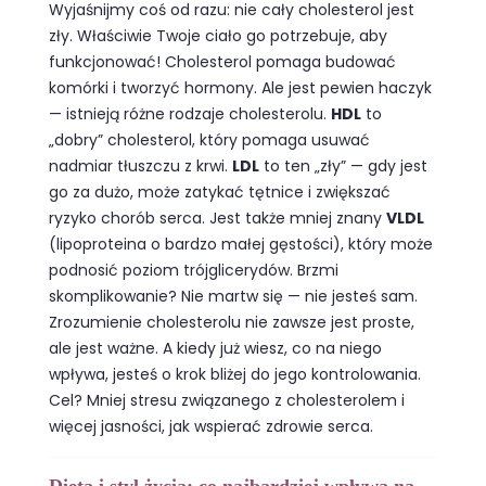
Wyjaśnijmy coś od razu: nie cały cholesterol jest
zły. Właściwie Twoje ciało go potrzebuje, aby
funkcjonować! Cholesterol pomaga budować
komórki i tworzyć hormony. Ale jest pewien haczyk
— istnieją różne rodzaje cholesterolu.
HDL
to
„dobry” cholesterol, który pomaga usuwać
nadmiar tłuszczu z krwi.
LDL
to ten „zły” — gdy jest
go za dużo, może zatykać tętnice i zwiększać
ryzyko chorób serca. Jest także mniej znany
VLDL
(lipoproteina o bardzo małej gęstości), który może
podnosić poziom trójglicerydów. Brzmi
skomplikowanie? Nie martw się — nie jesteś sam.
Zrozumienie cholesterolu nie zawsze jest proste,
ale jest ważne. A kiedy już wiesz, co na niego
wpływa, jesteś o krok bliżej do jego kontrolowania.
Cel? Mniej stresu związanego z cholesterolem i
więcej jasności, jak wspierać zdrowie serca.