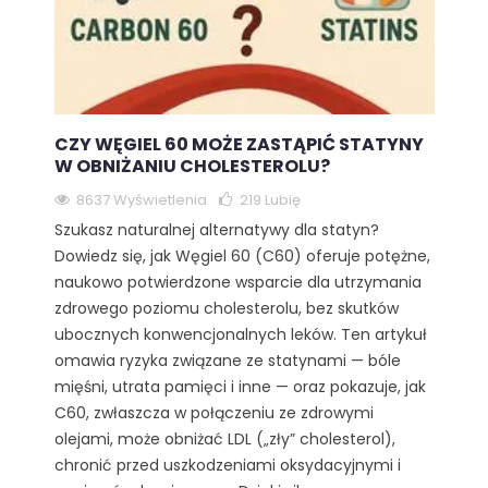
CZY WĘGIEL 60 MOŻE ZASTĄPIĆ STATYNY
W OBNIŻANIU CHOLESTEROLU?
8637 Wyświetlenia
219
Lubię
Szukasz naturalnej alternatywy dla statyn?
Dowiedz się, jak Węgiel 60 (C60) oferuje potężne,
naukowo potwierdzone wsparcie dla utrzymania
zdrowego poziomu cholesterolu, bez skutków
ubocznych konwencjonalnych leków. Ten artykuł
omawia ryzyka związane ze statynami — bóle
mięśni, utrata pamięci i inne — oraz pokazuje, jak
C60, zwłaszcza w połączeniu ze zdrowymi
olejami, może obniżać LDL („zły” cholesterol),
chronić przed uszkodzeniami oksydacyjnymi i