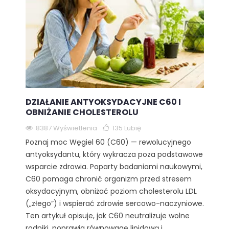
DZIAŁANIE ANTYOKSYDACYJNE C60 I
OBNIŻANIE CHOLESTEROLU
8387 Wyświetlenia
135
Lubię
Poznaj moc Węgiel 60 (C60) — rewolucyjnego
antyoksydantu, który wykracza poza podstawowe
wsparcie zdrowia. Poparty badaniami naukowymi,
C60 pomaga chronić organizm przed stresem
oksydacyjnym, obniżać poziom cholesterolu LDL
(„złego”) i wspierać zdrowie sercowo-naczyniowe.
Ten artykuł opisuje, jak C60 neutralizuje wolne
rodniki, poprawia równowagę lipidową i