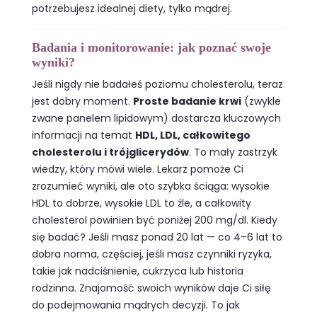
potrzebujesz idealnej diety, tylko mądrej.
Badania i monitorowanie: jak poznać swoje
wyniki?
Jeśli nigdy nie badałeś poziomu cholesterolu, teraz
jest dobry moment.
Proste badanie krwi
(zwykle
zwane panelem lipidowym) dostarcza kluczowych
informacji na temat
HDL, LDL, całkowitego
cholesterolu i trójglicerydów
. To mały zastrzyk
wiedzy, który mówi wiele. Lekarz pomoże Ci
zrozumieć wyniki, ale oto szybka ściąga: wysokie
HDL to dobrze, wysokie LDL to źle, a całkowity
cholesterol powinien być poniżej 200 mg/dl. Kiedy
się badać? Jeśli masz ponad 20 lat — co 4–6 lat to
dobra norma, częściej, jeśli masz czynniki ryzyka,
takie jak nadciśnienie, cukrzyca lub historia
rodzinna. Znajomość swoich wyników daje Ci siłę
do podejmowania mądrych decyzji. To jak