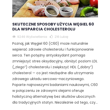
SKUTECZNE SPOSOBY UŻYCIA WĘGIEL 60
DLA WSPARCIA CHOLESTEROLU
9246 Wyświetlenia
216
Lubię
Poznaj, jak Węgiel 60 (C60) może naturalnie
wspierać zdrowie cholesterolu i funkcjonowanie
serca. Ten potężny antyoksydant pomaga
zmniejszyć stres oksydacyjny, obniżyć poziom LDL
(„złego”) cholesterolu i zwiększyć HDL („dobry”)
cholesterol — co jest niezbędne dla utrzymania
zdrowego układu sercowo-naczyniowego.
Poparte najnowszymi badaniami naukowymi, C60
w połączeniu ze zdrowymi olejami oferuje
holistyczną alternatywę bez skutków ubocznych
dla tradycyjnych statyn. Niezależnie od tego, czy...