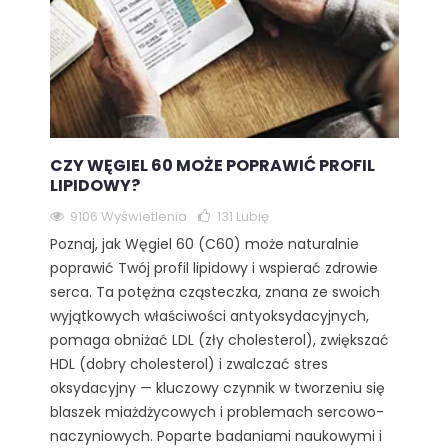
CZY WĘGIEL 60 MOŻE POPRAWIĆ PROFIL
LIPIDOWY?
9106 Wyświetlenia
131
Lubię
Poznaj, jak Węgiel 60 (C60) może naturalnie
poprawić Twój profil lipidowy i wspierać zdrowie
serca. Ta potężna cząsteczka, znana ze swoich
wyjątkowych właściwości antyoksydacyjnych,
pomaga obniżać LDL (zły cholesterol), zwiększać
HDL (dobry cholesterol) i zwalczać stres
oksydacyjny — kluczowy czynnik w tworzeniu się
blaszek miażdżycowych i problemach sercowo-
naczyniowych. Poparte badaniami naukowymi i