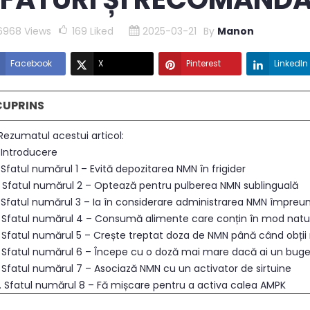
6968 Views
169
Liked
2025-03-21
By
Manon
Facebook
X
Pinterest
LinkedIn
CUPRINS
 Rezumatul acestui articol:
 Introducere
 Sfatul numărul 1 – Evită depozitarea NMN în frigider
. Sfatul numărul 2 – Optează pentru pulberea NMN sublinguală
. Sfatul numărul 3 – Ia în considerare administrarea NMN împreu
. Sfatul numărul 4 – Consumă alimente care conțin în mod natura
 Sfatul numărul 5 – Crește treptat doza de NMN până când obții r
. Sfatul numărul 6 – Începe cu o doză mai mare dacă ai un buget
. Sfatul numărul 7 – Asociază NMN cu un activator de sirtuine
0. Sfatul numărul 8 – Fă mișcare pentru a activa calea AMPK
. Concluzie