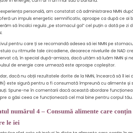
ate în energie, cum ar fi un măr sau o banană.
 experiența personală, am constatat că administrarea NMN după
oferă un impuls energetic semnificativ, aproape ca după ce ai b
erăm să încalci regula „pe stomacul gol” cel puțin o dată pe zi d
.
ivul pentru care ți se recomandă adesea să iei NMN pe stomacul 
stuia cu ritmurile tale circadiene, deoarece nivelurile de NAD c
ervat că, în special după-amiaza, dacă uităm să luăm NMN și 
ulsul de energie care urmează este aproape copleșitor.
dar, dacă nu obții rezultatele dorite de la NMN, încearcă să îl 
N) este sigură pentru a fi consumată împreună cu alimente și s-
cauți. Spune-ne în comentarii dacă această abordare funcționea
pre a găsi ceea ce funcționează cel mai bine pentru corpul tău.
atul numărul 4 – Consumă alimente care conțin 
e le iei