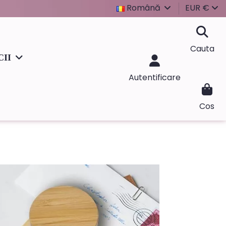
Română
EUR €
Cauta
CII
Autentificare
Cos