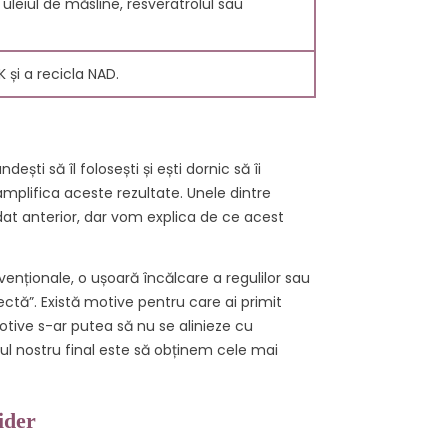
leiul de măsline, resveratrolul sau
 și a recicla NAD.
ști să îl folosești și ești dornic să îi
 amplifica aceste rezultate. Unele dintre
dat anterior, dar vom explica de ce acest
ULERENELE
CE ESTE UN
nvenționale, o ușoară încălcare a regulilor sau
ANTIOXIDANT?
ctă”. Există motive pentru care ai primit
ws
174
Liked
11731 views
175
Liked
otive s-ar putea să nu se alinieze cu
opul nostru final este să obținem cele mai
0 sunt
Un antioxidant este o
 Carbon
moleculă care se găsește
entru
în alimente și care previne
ider
or proprietăți
deteriorarea celulelor