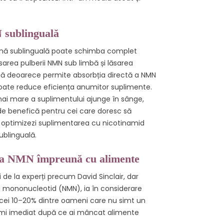
 sublinguală
ormă sublinguală poate schimba complet
area pulberii NMN sub limbă și lăsarea
ntă deoarece permite absorbția directă a NMN
i poate reduce eficiența anumitor suplimente.
mai mare a suplimentului ajunge în sânge,
 de benefică pentru cei care doresc să
i optimizezi suplimentarea cu nicotinamid
ublinguală.
rea NMN împreună cu alimente
 de la experți precum David Sinclair, dar
i mononucleotid (NMN), ia în considerare
cei 10–20% dintre oameni care nu simt un
sumi imediat după ce ai mâncat alimente