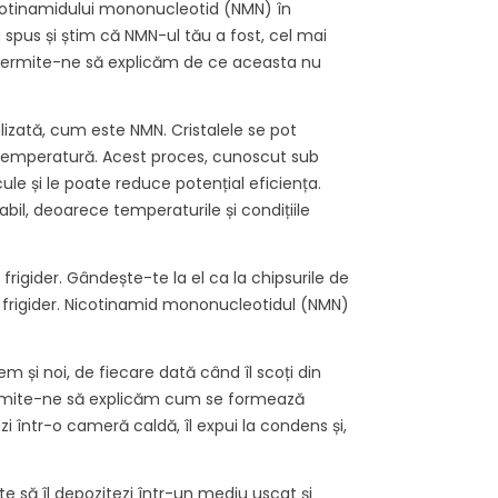
, care pot
cauzată de...
nicotinamidului mononucleotid (NMN) în
 spus și știm că NMN-ul tău a fost, cel mai
Citește mai mult
ne. Permite-ne să explicăm de ce aceasta nu
ult
lizată, cum este NMN. Cristalele se pot
e temperatură. Acest proces, cunoscut sub
e și le poate reduce potențial eficiența.
bil, deoarece temperaturile și condițiile
 frigider. Gândește-te la el ca la chipsurile de
a frigider. Nicotinamid mononucleotidul (NMN)
em și noi, de fiecare dată când îl scoți din
 Permite-ne să explicăm cum se formează
zi într-o cameră caldă, îl expui la condens și,
e să îl depozitezi într-un mediu uscat și