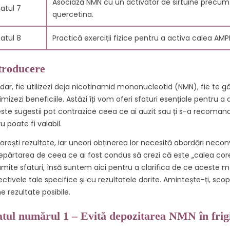
Asociază NMN cu un activator de sirtuine precum u
fatul 7
quercetina.
fatul 8
Practică exerciții fizice pentru a activa calea AMPK
troducere
dar, fie utilizezi deja nicotinamid mononucleotid (NMN), fie te gânde
imizezi beneficiile. Astăzi îți vom oferi sfaturi esențiale pentru a
ste sugestii pot contrazice ceea ce ai auzit sau ți s-a recoman
ru poate fi valabil.
LE
EFECTELE
CE SUNT F
 dorești rezultate, iar uneori obținerea lor necesită abordări neco
TELOR
ANTIINFLAMATOARE
C60?
epărtarea de ceea ce ai fost condus să crezi că este „calea core
0 PENTRU
ALE CARBON 60: 10
11886 vie
ĂTRÂNIRE
MOTIVE SĂ-L ÎNCERCI
mite sfaturi, însă suntem aici pentru a clarifica de ce aceste m
ectivele tale specifice și cu rezultatele dorite. Amintește-ți, sc
Fulerenii C6
s
174
Liked
11922 views
e rezultate posibile.
molecule de
207
Liked
eneficiile
cunoscute p
ale Carbon 60, o
atul numărul 1 – Evită depozitarea NMN în frig
Descoperă uimitoarele
puternicele l
ică alcătuită
proprietăți