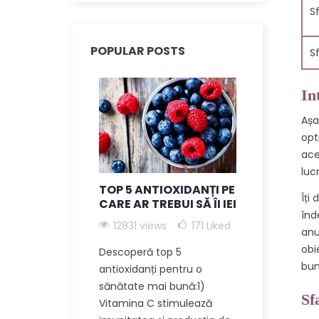
S
POPULAR POSTS
S
In
Așa
opt
ace
luc
TOP 5 ANTIOXIDANȚI PE
BENEFICII
Îți
CARE AR TREBUI SĂ ÎI IEI
SUPLIMEN
înd
CARBON 6
12831 views
171
Liked
ANTI-ÎMB
anu
obi
Descoperă top 5
12116 view
bun
antioxidanți pentru o
Descoperă b
sănătate mai bună:1)
incredibile 
Sf
Vitamina C stimulează
moleculă un