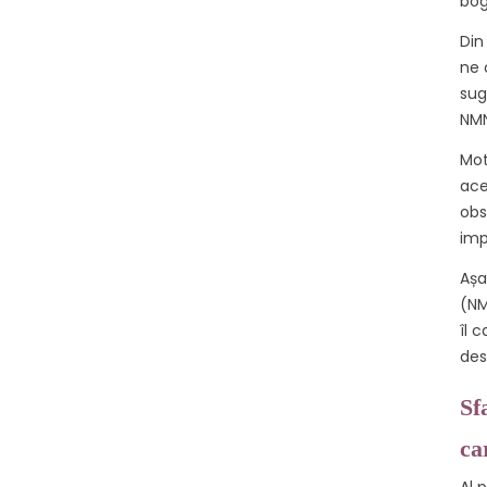
bog
Din
ne 
sug
NMN
Mot
ace
obs
imp
Așa
(NM
îl 
des
Sf
car