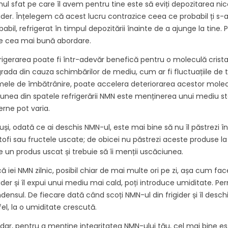
antioxidante
mul sfat pe care îl avem pentru tine este să eviți depozitarea 
tomi de carbon.
antiinflamatoare ale
oferi...
gider. Înțelegem că acest lucru contrazice ceea ce probabil ți s-a
..
Carbon 60, un fuleren
babil, refrigerat în timpul depozitării înainte de a ajunge la ti
Citește mai m
natural, în articolul nostru
ult
e cea mai bună abordare.
informativ...
rigerarea poate fi într-adevăr benefică pentru o moleculă crista
Citește mai mult
rada din cauza schimbărilor de mediu, cum ar fi fluctuațiile d
ele de îmbătrânire, poate accelera deteriorarea acestor molecul
iunea din spatele refrigerării NMN este menținerea unui mediu sta
erne pot varia.
uși, odată ce ai deschis NMN-ul, este mai bine să nu îl păstrezi în
tofi sau fructele uscate; de obicei nu păstrezi aceste produse l
e un produs uscat și trebuie să îi menții uscăciunea.
ă iei NMN zilnic, posibil chiar de mai multe ori pe zi, așa cum fac
gider și îl expui unui mediu mai cald, poți introduce umiditate.
densul. De fiecare dată când scoți NMN-ul din frigider și îl deschi
fel, la o umiditate crescută.
dar, pentru a menține integritatea NMN-ului tău, cel mai bine est