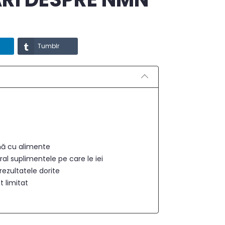
Tumblr
nă cu alimente
l suplimentele pe care le iei
ezultatele dorite
 limitat