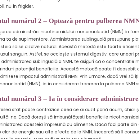
il, nu în frigider.
atul numărul 2 – Optează pentru pulberea NMN
gerea administrării nicotinamidului mononucleotid (NMN) în f
ina ta de suplimentare. Administrarea sublinguală presupune plas
steia să se dizolve natural. Această metodă este foarte eficie
fluxul sanguin. Astfel, se ocolește sistemul digestiv, care uneor
n administrarea sublinguală a NMN, te asiguri că o concentrație 
rindu-i potențial beneficiile. Această metodă poate fi deosebit
imizeze impactul administrării NMN. Prin urmare, dacă vrei să îț
onucleotid (NMN), ia în considerare trecerea la pulberea NMN s
atul numărul 3 – Ia în considerare administra
treilea sfat poate contrazice ceea ce ai auzit până acum, chiar și
ultă-ne. Dacă dorești să îmbunătățești beneficiile nicotinamide
inistrarea acesteia împreună cu alimente. Dacă faci parte din 
s clar de energie sau alte efecte de la NMN, încearcă să îl con