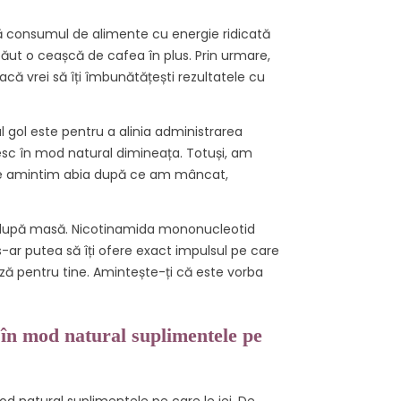
 consumul de alimente cu energie ridicată
ăut o ceașcă de cafea în plus. Prin urmare,
acă vrei să îți îmbunătățești rezultatele cu
gol este pentru a alinia administrarea
resc în mod natural dimineața. Totuși, am
ne amintim abia după ce am mâncat,
iei după masă. Nicotinamida mononucleotid
ar putea să îți ofere exact impulsul pe care
ză pentru tine. Amintește-ți că este vorba
în mod natural suplimentele pe