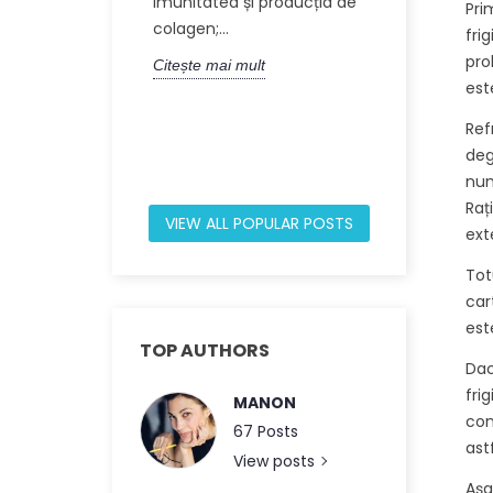
imunitatea și producția de
Pri
din 60 de a
colagen;...
fri
Acest articol.
pro
Citește mai mult
Citește mai m
est
Ref
deg
num
Raț
VIEW ALL POPULAR POSTS
ext
Tot
car
est
TOP AUTHORS
Dac
fri
MANON
con
67 Posts
ast
View posts
Așa