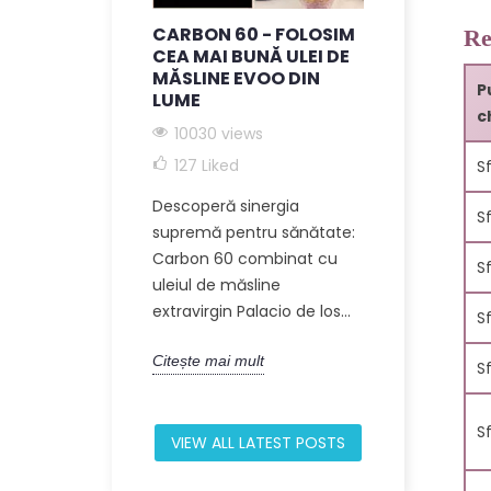
12
CARBON 60 - FOLOSIM
C60 + ULE
Re
CEA MAI BUNĂ ULEI DE
EXTRA VI
MĂSLINE EVOO DIN
9244 vie
P
LUME
c
Descoperă p
10030 views
holistică a u
127
Liked
Sf
sănătate in
Descoperă sinergia
privind Carb
S
supremă pentru sănătate:
măsline. Aces
Carbon 60 combinat cu
S
uleiul de măsline
Citește mai m
extravirgin Palacio de los...
S
Citește mai mult
S
S
VIEW ALL LATEST POSTS