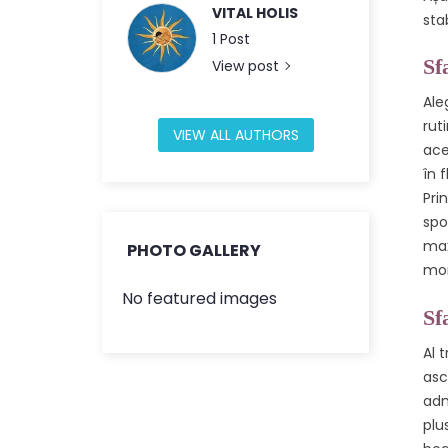
VITAL HOLIS
stab
1 Post
Sf
View post
Ale
rut
VIEW ALL AUTHORS
ace
în 
Pri
spo
max
PHOTO GALLERY
mon
No featured images
Sf
Al 
asc
adm
plu