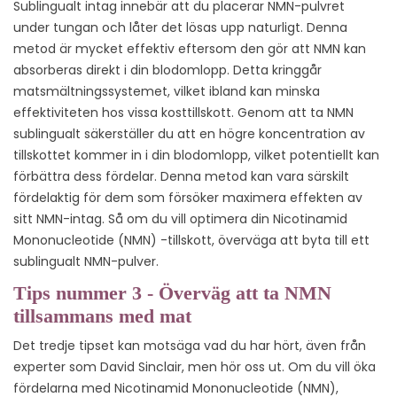
Sublingualt intag innebär att du placerar NMN-pulvret
under tungan och låter det lösas upp naturligt. Denna
metod är mycket effektiv eftersom den gör att NMN kan
absorberas direkt i din blodomlopp. Detta kringgår
matsmältningssystemet, vilket ibland kan minska
effektiviteten hos vissa kosttillskott. Genom att ta NMN
sublingualt säkerställer du att en högre koncentration av
tillskottet kommer in i din blodomlopp, vilket potentiellt kan
förbättra dess fördelar. Denna metod kan vara särskilt
fördelaktig för dem som försöker maximera effekten av
sitt NMN-intag. Så om du vill optimera din Nicotinamid
Mononucleotide (NMN) -tillskott, överväga att byta till ett
sublingualt NMN-pulver.
Tips nummer 3 - Överväg att ta NMN
tillsammans med mat
Det tredje tipset kan motsäga vad du har hört, även från
experter som David Sinclair, men hör oss ut. Om du vill öka
fördelarna med Nicotinamid Mononucleotide (NMN),