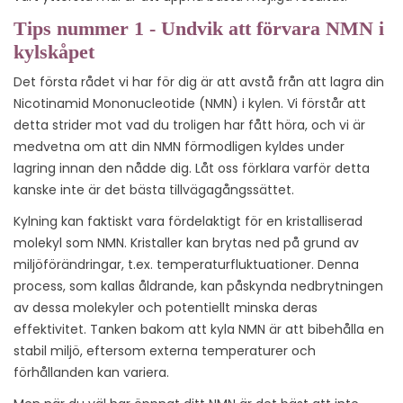
Tips nummer 1 - Undvik att förvara NMN i
kylskåpet
Det första rådet vi har för dig är att avstå från att lagra din
Nicotinamid Mononucleotide (NMN) i kylen. Vi förstår att
detta strider mot vad du troligen har fått höra, och vi är
medvetna om att din NMN förmodligen kyldes under
lagring innan den nådde dig. Låt oss förklara varför detta
kanske inte är det bästa tillvägagångssättet.
Kylning kan faktiskt vara fördelaktigt för en kristalliserad
molekyl som NMN. Kristaller kan brytas ned på grund av
miljöförändringar, t.ex. temperaturfluktuationer. Denna
process, som kallas åldrande, kan påskynda nedbrytningen
av dessa molekyler och potentiellt minska deras
effektivitet. Tanken bakom att kyla NMN är att bibehålla en
stabil miljö, eftersom externa temperaturer och
förhållanden kan variera.