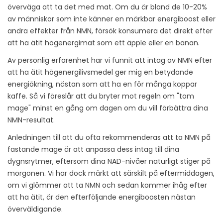
överväga att ta det med mat. Om du är bland de 10-20%
av människor som inte känner en märkbar energiboost eller
andra effekter från NMN, försök konsumera det direkt efter
att ha ätit högenergimat som ett äpple eller en banan.
Av personlig erfarenhet har vi funnit att intag av NMN efter
att ha ätit högenergilivsmedel ger mig en betydande
energiökning, nästan som att ha en för många koppar
kaffe. Så vi föreslår att du bryter mot regeln om "tom
mage" minst en gång om dagen om du vill förbättra dina
NMN-resultat.
Anledningen till att du ofta rekommenderas att ta NMN på
fastande mage är att anpassa dess intag till dina
dygnsrytmer, eftersom dina NAD-nivåer naturligt stiger på
morgonen. Vi har dock märkt att särskilt på eftermiddagen,
om vi glömmer att ta NMN och sedan kommer ihåg efter
att ha ätit, är den efterföljande energiboosten nästan
överväldigande.