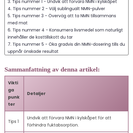
3. Tips nummer 1 - Undvik att förvara NMN i kylskåpet
4. Tips nummer 2 - Välj sublingualt NMN-pulver
5. Tips nummer 3 - Överväg att ta NMN tillsammans
med mat
6. Tips nummer 4 - Konsumera livsmedel som naturligt
innehåller de kosttillskott du tar
7. Tips nummer 5 - Öka gradvis din NMN-dosering tills du
uppnår önskade resultat
8. Tips nummer 6 - Börja med en högre dos om du har
en budget
Sammanfattning av denna artikel:
9. Tips nummer 7 - Koppla NMN med en Sirtuin-aktivator
10. Tips nummer 8 - Engagera dig i träning för att
Vikti
aktivera AMPK-vägen
ga
Detaljer
11. Slutsats
punk
12. Vanliga frågor
ter
12.1. Vad är det bästa sättet att förvara NMN?
12.2. Vilken form av NMN är bäst att ta?
Undvik att förvara NMN i kylskåpet för att
Tips 1
12.3. Ska jag ta NMN med mat?
förhindra fuktabsorption.
12.4. Vilka livsmedel innehåller naturligt NMN?