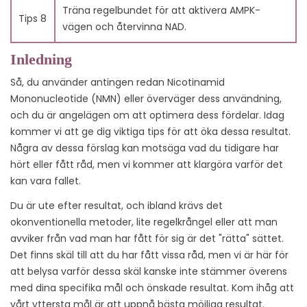
Träna regelbundet för att aktivera AMPK-
Tips 8
vägen och återvinna NAD.
Inledning
Så, du använder antingen redan Nicotinamid
Mononucleotide (NMN) eller överväger dess användning,
och du är angelägen om att optimera dess fördelar. Idag
kommer vi att ge dig viktiga tips för att öka dessa resultat.
Några av dessa förslag kan motsäga vad du tidigare har
hört eller fått råd, men vi kommer att klargöra varför det
kan vara fallet.
Du är ute efter resultat, och ibland krävs det
okonventionella metoder, lite regelkrångel eller att man
avviker från vad man har fått för sig är det "rätta" sättet.
Det finns skäl till att du har fått vissa råd, men vi är här för
att belysa varför dessa skäl kanske inte stämmer överens
med dina specifika mål och önskade resultat. Kom ihåg att
vårt yttersta mål är att uppnå bästa möjliga resultat.