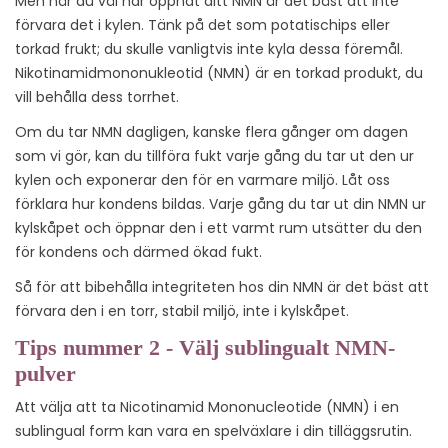
Men när du väl har öppnat ditt NMN är det bäst att inte
förvara det i kylen. Tänk på det som potatischips eller
torkad frukt; du skulle vanligtvis inte kyla dessa föremål.
Nikotinamidmononukleotid (NMN) är en torkad produkt, du
vill behålla dess torrhet.
Om du tar NMN dagligen, kanske flera gånger om dagen
som vi gör, kan du tillföra fukt varje gång du tar ut den ur
kylen och exponerar den för en varmare miljö. Låt oss
förklara hur kondens bildas. Varje gång du tar ut din NMN ur
kylskåpet och öppnar den i ett varmt rum utsätter du den
för kondens och därmed ökad fukt.
Så för att bibehålla integriteten hos din NMN är det bäst att
förvara den i en torr, stabil miljö, inte i kylskåpet.
Tips nummer 2 - Välj sublingualt NMN-
pulver
Att välja att ta Nicotinamid Mononucleotide (NMN) i en
sublingual form kan vara en spelväxlare i din tilläggsrutin.