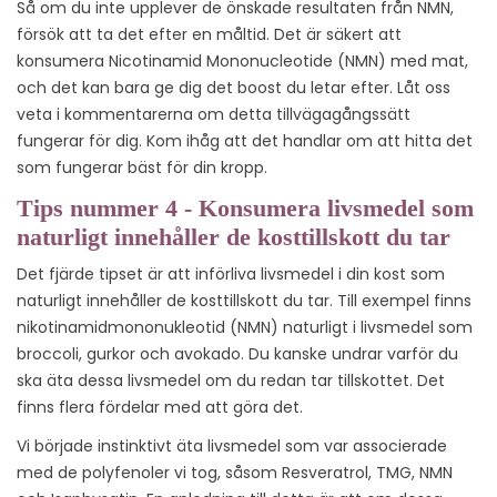
Så om du inte upplever de önskade resultaten från NMN,
försök att ta det efter en måltid. Det är säkert att
konsumera Nicotinamid Mononucleotide (NMN) med mat,
och det kan bara ge dig det boost du letar efter. Låt oss
veta i kommentarerna om detta tillvägagångssätt
fungerar för dig. Kom ihåg att det handlar om att hitta det
som fungerar bäst för din kropp.
Tips nummer 4 - Konsumera livsmedel som
naturligt innehåller de kosttillskott du tar
Det fjärde tipset är att införliva livsmedel i din kost som
naturligt innehåller de kosttillskott du tar. Till exempel finns
nikotinamidmononukleotid (NMN) naturligt i livsmedel som
broccoli, gurkor och avokado. Du kanske undrar varför du
ska äta dessa livsmedel om du redan tar tillskottet. Det
finns flera fördelar med att göra det.
Vi började instinktivt äta livsmedel som var associerade
med de polyfenoler vi tog, såsom Resveratrol, TMG, NMN