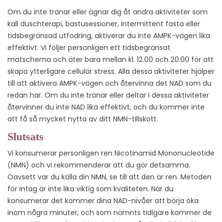
Om du inte tränar eller ägnar dig åt andra aktiviteter som
kall duschterapi, bastusessioner, intermittent fasta eller
tidsbegränsad utfodring, aktiverar du inte AMPK-vägen lika
effektivt. Vi följer personligen ett tidsbegränsat
matschema och äter bara mellan kl. 12.00 och 20.00 för att
skapa ytterligare cellulär stress. Alla dessa aktiviteter hjälper
till att aktivera AMPK-vägen och återvinna det NAD som du
redan har. Om du inte tränar eller deltar i dessa aktiviteter
återvinner du inte NAD lika effektivt, och du kommer inte
att få så mycket nytta av ditt NMN-tillskott.
Slutsats
Vi konsumerar personligen ren Nicotinamid Mononucleotide
(NMN) och vi rekommenderar att du gör detsamma.
Oavsett var du källa din NMN, se till att den är ren. Metoden
för intag är inte lika viktig som kvaliteten. När du
konsumerar det kommer dina NAD-nivåer att börja öka
inom några minuter, och som nämnts tidigare kommer de