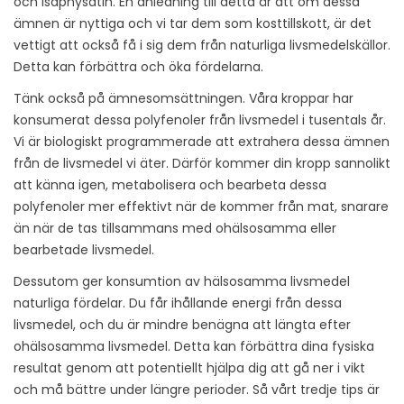
och Isaphysatin. En anledning till detta är att om dessa
ämnen är nyttiga och vi tar dem som kosttillskott, är det
vettigt att också få i sig dem från naturliga livsmedelskällor.
Detta kan förbättra och öka fördelarna.
Tänk också på ämnesomsättningen. Våra kroppar har
konsumerat dessa polyfenoler från livsmedel i tusentals år.
Vi är biologiskt programmerade att extrahera dessa ämnen
från de livsmedel vi äter. Därför kommer din kropp sannolikt
att känna igen, metabolisera och bearbeta dessa
polyfenoler mer effektivt när de kommer från mat, snarare
än när de tas tillsammans med ohälsosamma eller
bearbetade livsmedel.
Dessutom ger konsumtion av hälsosamma livsmedel
naturliga fördelar. Du får ihållande energi från dessa
livsmedel, och du är mindre benägna att längta efter
ohälsosamma livsmedel. Detta kan förbättra dina fysiska
resultat genom att potentiellt hjälpa dig att gå ner i vikt
och må bättre under längre perioder. Så vårt tredje tips är