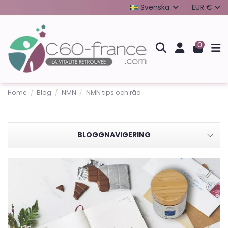
Svenska
EUR €
0
Home
Blog
NMN
NMN tips och råd
BLOGGNAVIGERING