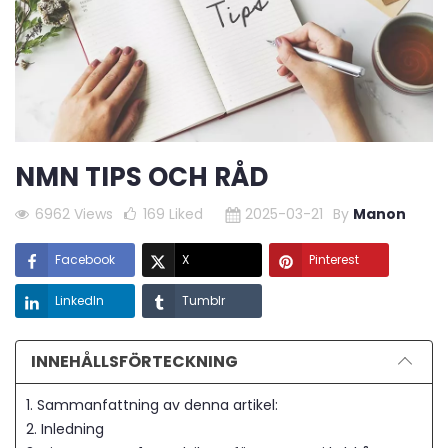
NMN TIPS OCH RÅD
6962 Views
169
Liked
2025-03-21
By
Manon
Facebook
X
Pinterest
LinkedIn
Tumblr
INNEHÅLLSFÖRTECKNING
1. Sammanfattning av denna artikel:
2. Inledning