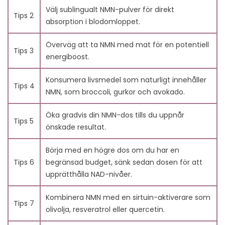
12.5. Hur bör jag justera min NMN-dosering?
Välj sublingualt NMN-pulver för direkt
Tips 2
12.6. Hur kan jag ha råd med NMN om jag har en
absorption i blodomloppet.
begränsad budget?
12.7. Vad bör jag kombinera med NMN?
Överväg att ta NMN med mat för en potentiell
Tips 3
12.8. Hur kan jag återvinna NAD i min kropp?
energiboost.
12.9. Vad är fördelarna med att ta NMN?
12.10. Hur lång tid tar det för NAD-nivåerna att
Konsumera livsmedel som naturligt innehåller
Tips 4
stabilisera sig efter att ha tagit NMN?
NMN, som broccoli, gurkor och avokado.
Öka gradvis din NMN-dos tills du uppnår
Tips 5
önskade resultat.
Börja med en högre dos om du har en
Tips 6
begränsad budget, sänk sedan dosen för att
upprätthålla NAD-nivåer.
Kombinera NMN med en sirtuin-aktiverare som
Tips 7
olivolja, resveratrol eller quercetin.