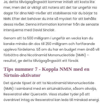
Ja, detta tillvägagångssätt kommer initialt att kosta lite
mer, men det är viktigt att notera att det tar ungefär nio
dagar för dina NAD-nivåer att stabiliseras när du börjar ta
NMN. Efter det behöver du inte så mycket för att behålla
dessa nivåer. Denna information kommer från de senaste
intervjuerna med David Sinclair.
Genom att ta 500 milligram i ungefär en vecka kan du
kanske minska din dos till 250 milligram och fortfarande
uppleva fördelarna. Så om du har en budget men ändå vill
förbättra dina Nicotinamid Mononucleotide (NMN) -
resultat, ge detta tillvägagångssätt ett försök.
Tips nummer 7 - Koppla NMN med en
Sirtuin-aktivator
Det sjunde tipset är att ta Nicotinamid Mononucleotide
(NMN) i samband med en sirtuinaktivator, såsom olivolja,
Resveratrol eller Quercetin. Vissa studier tyder på att
överdrivet intag av Resveratrol kan leda till minskad energi.