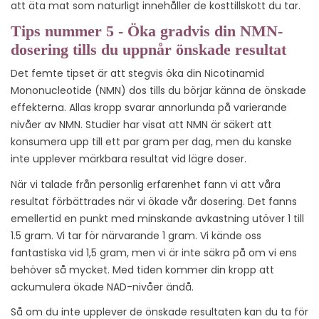
att äta mat som naturligt innehåller de kosttillskott du tar.
Tips nummer 5 - Öka gradvis din NMN-
dosering tills du uppnår önskade resultat
Det femte tipset är att stegvis öka din Nicotinamid
Mononucleotide (NMN) dos tills du börjar känna de önskade
effekterna. Allas kropp svarar annorlunda på varierande
nivåer av NMN. Studier har visat att NMN är säkert att
konsumera upp till ett par gram per dag, men du kanske
inte upplever märkbara resultat vid lägre doser.
När vi talade från personlig erfarenhet fann vi att våra
resultat förbättrades när vi ökade vår dosering. Det fanns
emellertid en punkt med minskande avkastning utöver 1 till
1.5 gram. Vi tar för närvarande 1 gram. Vi kände oss
fantastiska vid 1,5 gram, men vi är inte säkra på om vi ens
behöver så mycket. Med tiden kommer din kropp att
ackumulera ökade NAD-nivåer ändå.
Så om du inte upplever de önskade resultaten kan du ta för