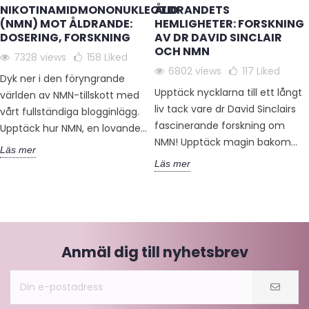
NIKOTINAMIDMONONUKLEOTID
ÅLDRANDETS
(NMN) MOT ÅLDRANDE:
HEMLIGHETER: FORSKNING
DOSERING, FORSKNING
AV DR DAVID SINCLAIR
OCH NMN
7328 views
158
Liked
6802 views
117
Liked
Dyk ner i den föryngrande
Upptäck nycklarna till ett långt
världen av NMN-tillskott med
liv tack vare dr David Sinclairs
vårt fullständiga blogginlägg.
fascinerande forskning om
Upptäck hur NMN, en lovande...
NMN! Upptäck magin bakom...
Läs mer
Läs mer
Anmäl dig till nyhetsbrev