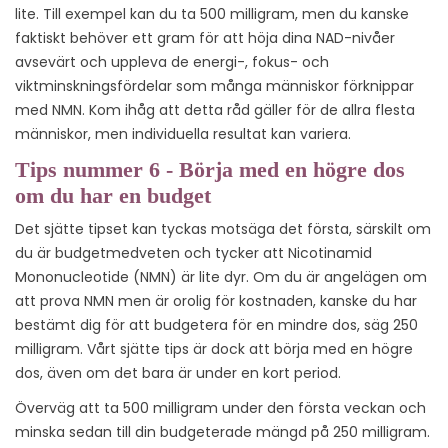
lite. Till exempel kan du ta 500 milligram, men du kanske
faktiskt behöver ett gram för att höja dina NAD-nivåer
avsevärt och uppleva de energi-, fokus- och
viktminskningsfördelar som många människor förknippar
med NMN. Kom ihåg att detta råd gäller för de allra flesta
människor, men individuella resultat kan variera.
Tips nummer 6 - Börja med en högre dos
om du har en budget
Det sjätte tipset kan tyckas motsäga det första, särskilt om
du är budgetmedveten och tycker att Nicotinamid
Mononucleotide (NMN) är lite dyr. Om du är angelägen om
att prova NMN men är orolig för kostnaden, kanske du har
bestämt dig för att budgetera för en mindre dos, säg 250
milligram. Vårt sjätte tips är dock att börja med en högre
dos, även om det bara är under en kort period.
Överväg att ta 500 milligram under den första veckan och
minska sedan till din budgeterade mängd på 250 milligram.