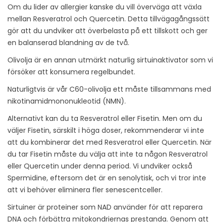
Om du lider av allergier kanske du vill överväga att växla
mellan Resveratrol och Quercetin. Detta tillvägagångssätt
gör att du undviker att överbelasta på ett tillskott och ger
en balanserad blandning av de två.
Olivolja är en annan utmärkt naturlig sirtuinaktivator som vi
försöker att konsumera regelbundet.
Naturligtvis är vår C60-olivolja ett måste tillsammans med
nikotinamidmononukleotid (NMN).
Alternativt kan du ta Resveratrol eller Fisetin. Men om du
väljer Fisetin, särskilt i höga doser, rekommenderar vi inte
att du kombinerar det med Resveratrol eller Quercetin. När
du tar Fisetin måste du välja att inte ta någon Resveratrol
eller Quercetin under denna period. Vi undviker också
Spermidine, eftersom det är en senolytisk, och vi tror inte
att vi behöver eliminera fler senescentceller.
Sirtuiner är proteiner som NAD använder för att reparera
DNA och förbättra mitokondriernas prestanda. Genom att