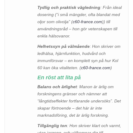
Tydlig och praktisk vägledning
: Från ideal
dosering (“i små mängder, ofta blandat med
oljor som olivolja” (
c60-france.com
)) till
användningsråd – hon gör vetenskapen till
enkla hälsovanor.
Helhetssyn på välmående
: Hon skriver om
ledhälsa, hjärnfunktion, hudvård och
immunförsvar – en komplett syn på hur Kol
60 kan öka vitaliteten. (
c60-france.com
)
En röst att lita på
Balans och ärlighet
: Manon är ärlig om
forskningens gränser och nämner att
“långtidseffekter fortfarande undersöks”. Det
skapar förtroende – det här är inte
marknadsföring, det är ärlig forskning.
Tillgänglig ton
: Hon skriver klart och varmt,
utan jargong, och välkomnar dig till