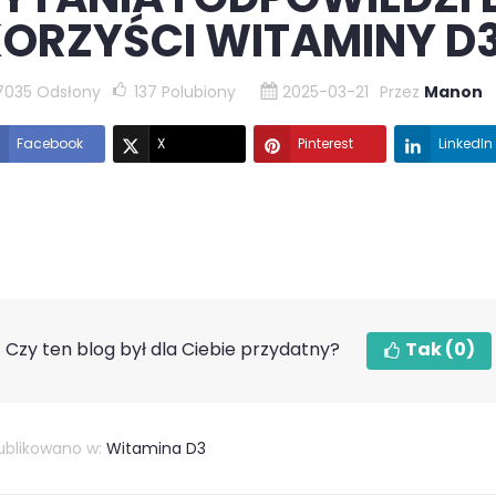
ORZYŚCI WITAMINY D3 
7035 Odsłony
137
Polubiony
2025-03-21
Przez
Manon
Facebook
X
Pinterest
LinkedIn
Czy ten blog był dla Ciebie przydatny?
Tak
(0)
blikowano w:
Witamina D3