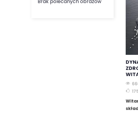
Informacje
Brak polecanych obrazów
Strona główna
O nas
Kontakt – odpowiedzi na pytania dotyczące węg
Dostawa Twojej paczki
Warunki sprzedaży
DYN
Informacje prawne
ZDR
Bezpieczna płatność
WIT
Pliki cookie - C60-France.com
66
17
Witam
skład
wspie
samo
Czyta