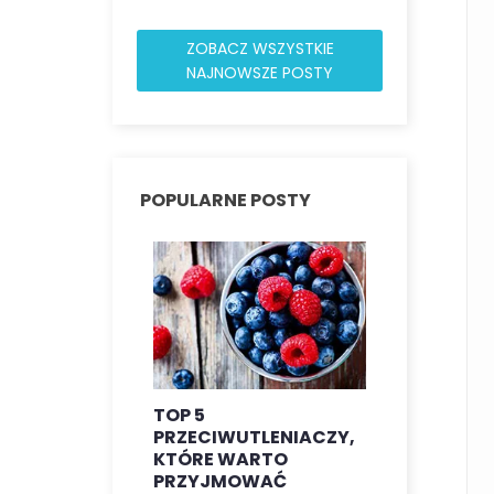
ZOBACZ WSZYSTKIE
NAJNOWSZE POSTY
POPULARNE POSTY
TOP 5
KORZYŚCI
PRZECIWUTLENIACZY,
SUPLEMEN
KTÓRE WARTO
60 DLA
PRZYJMOWAĆ
PRZECIWD