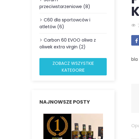
K
przeciwstarzeniowe (8)
C60 dla sportowców i
atletów (6)
Carbon 60 EVOO oliwa z
oliwek extra virgin (2)
bla
ZOBACZ WSZYSTKIE
KATEGORIE
NAJNOWSZE POSTY
Opu