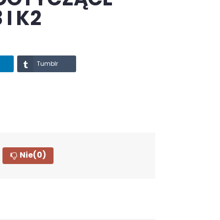
I K2
Tumblr
Nie
(0)