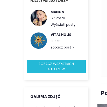
NAJLEPSI AUTORZY
MANON
67 Posty
Wyświetl posty
VITAL HOLIS
1 Post
Zobacz post
ZOBACZ WSZYSTKICH
Zapisz się do newslettera
AUTORÓW
Tylk
P
GALERIA ZDJĘĆ