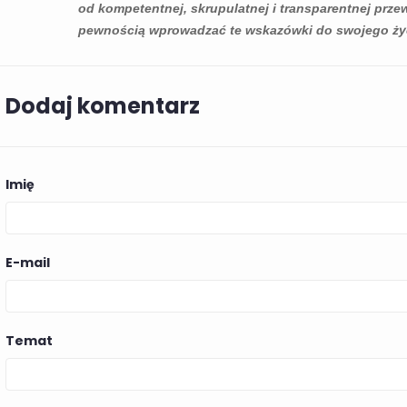
U
174
Lubię
od kompetentnej, skrupulatnej i transparentnej prze
11863 wyświetlenia
pewnością wprowadzać te wskazówki do swojego ży
wietlenia
Fulereny C60
207
Lubię
Węgiel znan
Odkryj potężne właściwości
silnych właś
ykłe korzyści
przeciwzapalne Węgiel 60,
Dodaj komentarz
antyoksydac
ęgiel 60
naturalnego fulerenu, w
mogą przynos
 unikalnej
naszym pouczającym
Czytaj więcej
łożonej z 60
wpisie na blogu....
a. Ten...
Imię
Czytaj więcej
E-mail
Temat