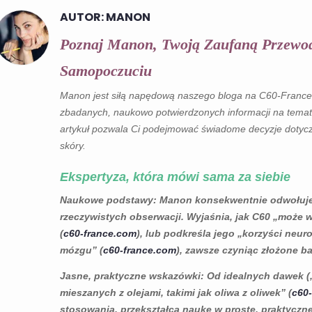
AUTOR: MANON
Poznaj Manon, Twoją Zaufaną Przewod
WA Z OLIWEK
C60 A POPRAWIONA
C60 I ENER
RGIN
ELASTYCZNOŚĆ:
C60 POM
Samopoczuciu
PORUSZAJ SIĘ
ZAPOBIEG
ietlenia
SWOBODNIE KAŻDEGO
CODZIEN
Manon jest siłą napędową naszego bloga na C60-France
DNIA
ZMĘCZENI
zbadanych, naukowo potwierdzonych informacji na temat
9280 wyświetlenia
9220 wyśw
artykuł pozwala Ci podejmować świadome decyzje dotyczą
tyczne
skóry.
201
Lubię
130
Lubię
ksperta ds.
egracyjnego na
Odkryj, jak Węgiel 60 (C60)
Czujesz się
Ekspertyza, która mówi sama za siebie
oliwie z oliwek.
może pomóc Ci poruszać
intensywnyc
.
Naukowe podstawy
: Manon konsekwentnie odwołuje
się z większą łatwością i
trudnych tr
rzeczywistych obserwacji. Wyjaśnia, jak C60 „może w
komfortem. Ten
artykuł poka
(
c60-france.com
), lub podkreśla jego „korzyści neu
przełomowy
60 (C60)...
mózgu” (
c60-france.com
), zawsze czyniąc złożone b
antyoksydant...
Czytaj więcej
Jasne, praktyczne wskazówki
: Od idealnych dawek (
Czytaj więcej
mieszanych z olejami, takimi jak oliwa z oliwek” (
c60
stosowania, przekształca naukę w proste, praktyczn