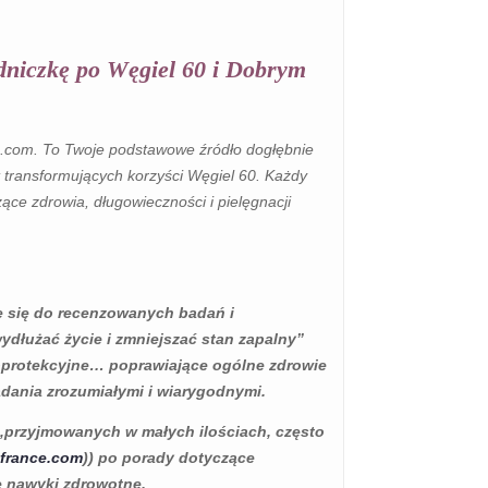
niczkę po Węgiel 60 i Dobrym
GIA: JAK
OLEJ C60 DO REDUKCJI
AGA
STANÓW ZAPALNYCH
AĆ
W CIAŁACH
NEMU
SPORTOWCÓW
.com. To Twoje podstawowe źródło dogłębnie
U
 transformujących korzyści Węgiel 60. Każdy
8604 wyświetlenia
ietlenia
ce zdrowia, długowieczności i pielęgnacji
126
Lubię
Trenuj intensywniej przy
 wyczerpany po
krótszych przerwach. Ten
h dniach lub
artykuł wyjaśnia, jak Węgiel
 się do recenzowanych badań i
eningach? Ten
60 (C60) pomaga
ydłużać życie i zmniejszać stan zapalny”
zuje, jak Węgiel
sportowcom ograniczyć...
roprotekcyjne… poprawiające ogólne zdrowie
adania zrozumiałymi i wiarygodnymi.
Czytaj więcej
„przyjmowanych w małych ilościach, często
-france.com
)) po porady dotyczące
e nawyki zdrowotne.