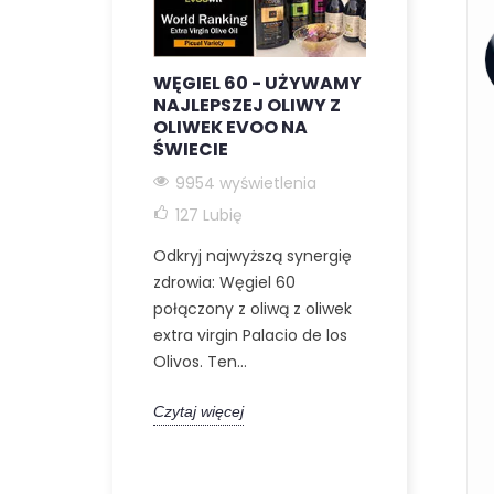
WĘGIEL 60 - UŻYWAMY
C60 + OLI
NAJLEPSZEJ OLIWY Z
EXTRA VI
OLIWEK EVOO NA
9191 wyśw
ŚWIECIE
117
Lubię
9954 wyświetlenia
Odkryj holis
127
Lubię
spojrzenie e
Odkryj najwyższą synergię
zdrowia int
zdrowia: Węgiel 60
Węgiel 60 w 
połączony z oliwą z oliwek
Ten artykuł..
extra virgin Palacio de los
Olivos. Ten...
Czytaj więcej
Czytaj więcej