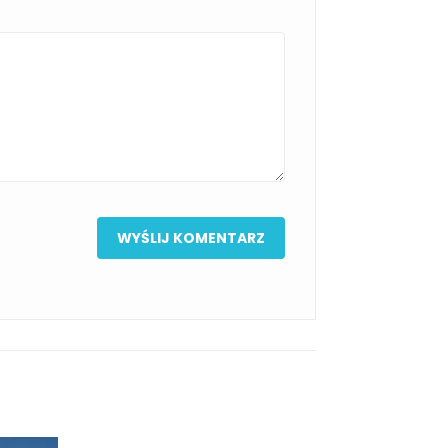
li zrezygnować z subskrypcji.