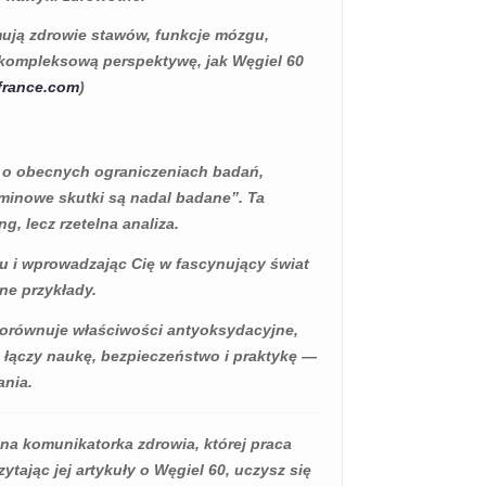
jmują zdrowie stawów, funkcje mózgu,
 kompleksową perspektywę, jak Węgiel 60
france.com
)
 o obecnych ograniczeniach badań,
rminowe skutki są nadal badane”. Ta
, lecz rzetelna analiza.
onu i wprowadzając Cię w fascynujący świat
ne przykłady.
 porównuje właściwości antyoksydacyjne,
 łączy naukę, bezpieczeństwo i praktykę —
ania.
FULERENY
CZYM JEST
PRZECIWUTLENIACZ?
ana komunikatorka zdrowia, której praca
wietlenia
11682 wyświetlenia
ytając jej artykuły o Węgiel 60, uczysz się