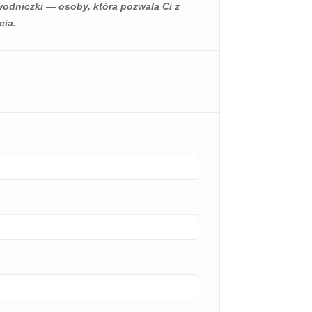
175
Lubię
wodniczki — osoby, która pozwala Ci z
cia.
 to cząsteczki
Antyoksydant to
e ze swoich
cząsteczka znajdująca się
ciwości
w żywności, która
yjnych, które
zapobiega uszkodzeniom
ić...
komórek przez wolne
rodniki. Może...
Czytaj więcej