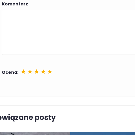
Komentarz
★
★
★
★
★
Ocena:
o po to, aby poinformować Cię o zniżkach. Możesz w każdej chwi
owiązane posty