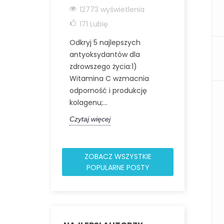
STARZENI
12773 wyświetlenia
12020 wyś
171
Lubię
174
Lubię
Odkryj 5 najlepszych
Odkryj niezw
antyoksydantów dla
zdrowotne W
zdrowszego życia:1)
(Carbon 60),
Witamina C wzmacnia
cząsteczki z
odporność i produkcję
atomów węgl
kolagenu;...
Czytaj więcej
Czytaj więcej
ZOBACZ WSZYSTKIE
POPULARNE POSTY