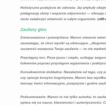
Holistyczne podejście do zdrowia
: Jej artykuły obe
pielęgnację skóry i wsparcie odporności — oferując
może zwiększyć witalność w całym organizmie. (
c60-
Zaufany głos
Zrównoważona i przemyślana
: Manon otwarcie mówi
zauważając, że choć wyniki są obiecujące, „długote
szczerość wzmacnia Twoje zaufanie — to nie marketing
Przystępny ton
: Pisze jasno i ciepło, unikając żarg
fulerenów poprzez przystępne wyjaśnienia i praktycz
Konsekwentnie dokładna
: Niezależnie od tego, czy
czy opisuje korzyści kognitywne, Manon bez wysiłku
tworząc treści informacyjne, przejrzyste i godne zauf
 Z
PRZECIWZAPALNE
CZYM SĄ 
TÓW WĘGIEL
DZIAŁANIE WĘGIEL 60:
C60?
Podsumowanie
: Manon to nie tylko autorka; to zauf
10 POWODÓW, ABY
11785 wyś
opiera się na nauce, klarowności i autentyczności. Cz
ZIAŁANIA
SPRÓBOWAĆ