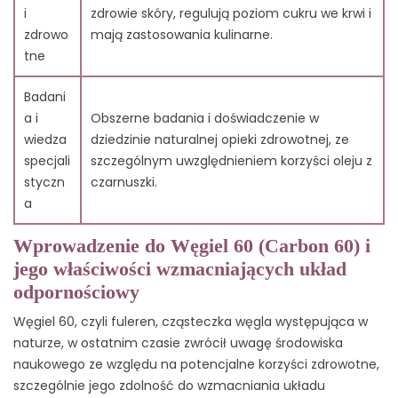
czarnuszki?
i
zdrowie skóry, regulują poziom cukru we krwi i
12.10. 10. Jakie są ogólne korzyści zdrowotne oleju z
zdrowo
mają zastosowania kulinarne.
czarnuszki?
tne
Badani
a i
Obszerne badania i doświadczenie w
wiedza
dziedzinie naturalnej opieki zdrowotnej, ze
specjali
szczególnym uwzględnieniem korzyści oleju z
styczn
czarnuszki.
a
Wprowadzenie do Węgiel 60 (Carbon 60) i
jego właściwości wzmacniających układ
odpornościowy
Węgiel 60, czyli fuleren, cząsteczka węgla występująca w
naturze, w ostatnim czasie zwrócił uwagę środowiska
naukowego ze względu na potencjalne korzyści zdrowotne,
szczególnie jego zdolność do wzmacniania układu