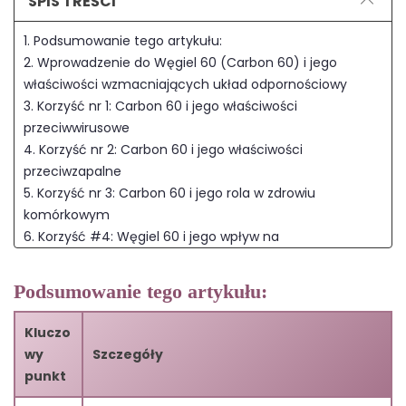
SPIS TREŚCI
1. Podsumowanie tego artykułu:
2. Wprowadzenie do Węgiel 60 (Carbon 60) i jego
właściwości wzmacniających układ odpornościowy
3. Korzyść nr 1: Carbon 60 i jego właściwości
przeciwwirusowe
4. Korzyść nr 2: Carbon 60 i jego właściwości
przeciwzapalne
5. Korzyść nr 3: Carbon 60 i jego rola w zdrowiu
komórkowym
6. Korzyść #4: Węgiel 60 i jego wpływ na
funkcjonowanie komórek odpornościowych
7. Korzyść #5: Węgiel 60 i jego potencjał zwiększania
Podsumowanie tego artykułu:
reakcji immunologicznej
8. Korzyść #6: Węgiel 60 i jego potencjał ochrony przed
Kluczo
autoimmunizacją
wy
Szczegóły
9. Korzyść #7: Węgiel 60 i jego potencjał zmniejszania
punkt
reakcji alergicznych