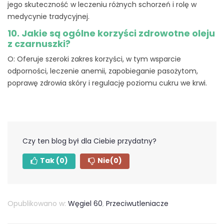
jego skuteczność w leczeniu różnych schorzeń i rolę w
medycynie tradycyjnej.
10. Jakie są ogólne korzyści zdrowotne oleju
z czarnuszki?
O: Oferuje szeroki zakres korzyści, w tym wsparcie
odporności, leczenie anemii, zapobieganie pasożytom,
poprawę zdrowia skóry i regulację poziomu cukru we krwi.
Czy ten blog był dla Ciebie przydatny?
Tak
(0)
Nie
(0)
Opublikowano w:
Węgiel 60
,
Przeciwutleniacze