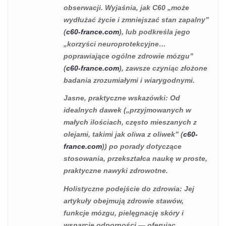
obserwacji. Wyjaśnia, jak C60 „może
wydłużać życie i zmniejszać stan zapalny”
(
c60-france.com
), lub podkreśla jego
„korzyści neuroprotekcyjne…
poprawiające ogólne zdrowie mózgu”
(
c60-france.com
), zawsze czyniąc złożone
badania zrozumiałymi i wiarygodnymi.
Jasne, praktyczne wskazówki
: Od
idealnych dawek („przyjmowanych w
małych ilościach, często mieszanych z
olejami, takimi jak oliwa z oliwek” (
c60-
france.com
)) po porady dotyczące
stosowania, przekształca naukę w proste,
praktyczne nawyki zdrowotne.
Holistyczne podejście do zdrowia
: Jej
artykuły obejmują zdrowie stawów,
funkcje mózgu, pielęgnację skóry i
wsparcie odporności — oferując