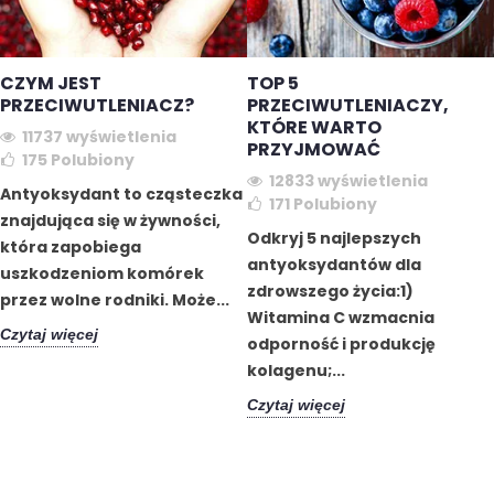
CZYM JEST
TOP 5
PRZECIWUTLENIACZ?
PRZECIWUTLENIACZY,
KTÓRE WARTO
11737 wyświetlenia
PRZYJMOWAĆ
175
Polubiony
12833 wyświetlenia
Antyoksydant to cząsteczka
171
Polubiony
znajdująca się w żywności,
Odkryj 5 najlepszych
która zapobiega
antyoksydantów dla
uszkodzeniom komórek
zdrowszego życia:1)
przez wolne rodniki. Może...
Witamina C wzmacnia
Czytaj więcej
odporność i produkcję
kolagenu;...
Czytaj więcej