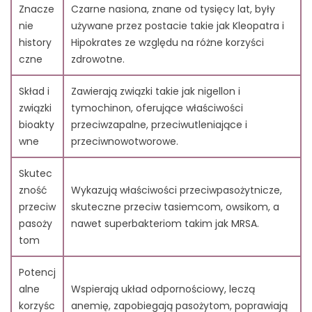
10. Korzyść #8: Węgiel 60 i jego potencjał wspierania
Znacze
Czarne nasiona, znane od tysięcy lat, były
układu odpornościowego u osób starszych
nie
używane przez postacie takie jak Kleopatra i
11. Wniosek: Włączenie Carbon 60 do rutyny wspierającej
history
Hipokrates ze względu na różne korzyści
układ odpornościowy
czne
zdrowotne.
12. Najczęściej Zadawane Pytania
12.1. 1. Czym jest olej z czarnuszki?
Skład i
Zawierają związki takie jak nigellon i
12.2. 2. Jakie są historyczne zastosowania oleju z
związki
tymochinon, oferujące właściwości
czarnuszki?
bioakty
przeciwzapalne, przeciwutleniające i
12.3. 3. Jakie związki znajdują się w oleju z czarnuszki?
wne
przeciwnowotworowe.
12.4. 4. Czy olej z czarnuszki może zwalczać pasożyty?
12.5. 5. Jak olej z czarnuszki wspiera układ
Skutec
odpornościowy?
zność
Wykazują właściwości przeciwpasożytnicze,
12.6. 6. Czy olej z czarnuszki jest skuteczny dla zdrowia
przeciw
skuteczne przeciw tasiemcom, owsikom, a
skóry?
pasoży
nawet superbakteriom takim jak MRSA.
12.7. 7. Czy olej z czarnuszki może regulować poziom
tom
cukru we krwi?
12.8. 8. Jakie są kulinarne zastosowania oleju z
Potencj
czarnuszki?
alne
Wspierają układ odpornościowy, leczą
12.9. 9. Jakie badania potwierdzają korzyści oleju z
korzyśc
anemię, zapobiegają pasożytom, poprawiają