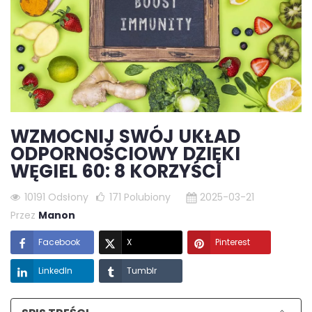
WZMOCNIJ SWÓJ UKŁAD
ODPORNOŚCIOWY DZIĘKI
WĘGIEL 60: 8 KORZYŚCI
10191 Odsłony
171
Polubiony
2025-03-21
Przez
Manon
Facebook
X
Pinterest
LinkedIn
Tumblr