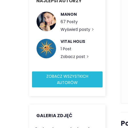
NAJLEPSI AUTORZY
MANON
67 Posty
Wyświetl posty
VITAL HOLIS
1 Post
Zobacz post
ZOBACZ WSZYSTKICH
AUTORÓW
Zapisz się do newslettera
Tylk
GALERIA ZDJĘĆ
P