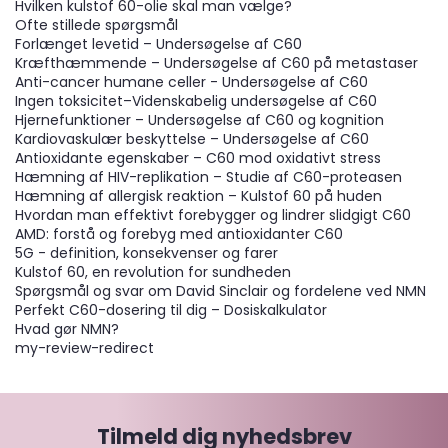
Hvilken kulstof 60-olie skal man vælge?
Ofte stillede spørgsmål
Forlænget levetid – Undersøgelse af C60
Kræfthæmmende – Undersøgelse af C60 på metastaser
Anti-cancer humane celler - Undersøgelse af C60
Ingen toksicitet–Videnskabelig undersøgelse af C60
Hjernefunktioner – Undersøgelse af C60 og kognition
Kardiovaskulær beskyttelse – Undersøgelse af C60
Antioxidante egenskaber – C60 mod oxidativt stress
Hæmning af HIV-replikation – Studie af C60-proteasen
Hæmning af allergisk reaktion – Kulstof 60 på huden
Hvordan man effektivt forebygger og lindrer slidgigt C60
AMD: forstå og forebyg med antioxidanter C60
5G - definition, konsekvenser og farer
Kulstof 60, en revolution for sundheden
Spørgsmål og svar om David Sinclair og fordelene ved NMN
Perfekt C60-dosering til dig – Dosiskalkulator
Hvad gør NMN?
my-review-redirect
Tilmeld dig nyhedsbrev