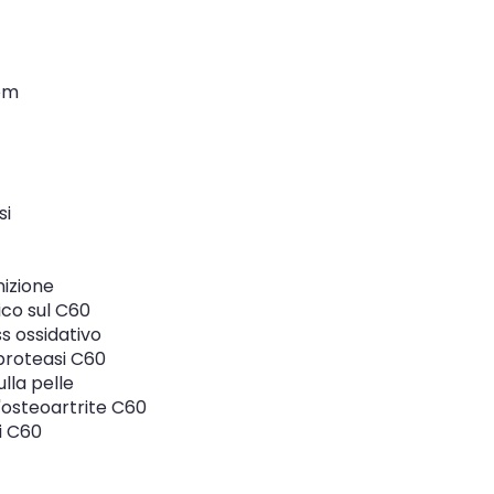
om
si
nizione
ico sul C60
s ossidativo
a proteasi C60
lla pelle
'osteoartrite C60
i C60