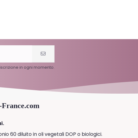
l'iscrizione in ogni momento.
0-France.com
i.
 60 diluito in oli vegetali DOP o biologici.