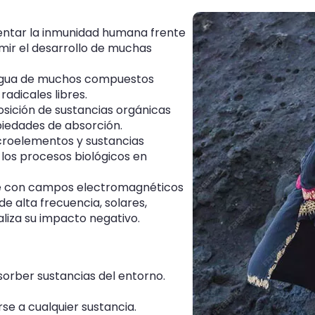
entar la inmunidad humana frente
ir el desarrollo de muchas
l agua de muchos compuestos
radicales libres.
sición de sustancias orgánicas
piedades de absorción.
croelementos y sustancias
 los procesos biológicos en
te con campos electromagnéticos
e alta frecuencia, solares,
liza su impacto negativo.
orber sustancias del entorno.
rse a cualquier sustancia.