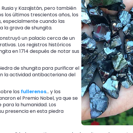
Rusia y Kazajistán, pero también
s los últimos trescientos años, los
as, especialmente cuando las
a la grava de shungita.
 construyó un palacio cerca de un
tivas. Los registros históricos
ngita en 1714 después de notar sus
edra de shungita para purificar el
 la actividad antibacteriana del
sobre los
fullerenos
... y los
ganaron el Premio Nobel, ya que se
e para la humanidad. Los
 su presencia en esta piedra