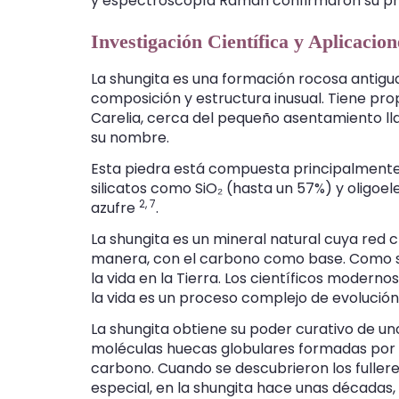
y espectroscopía Raman confirmaron su p
Investigación Científica y Aplicacion
La shungita es una formación rocosa antigua
composición y estructura inusual. Tiene pro
Carelia, cerca del pequeño asentamiento l
su nombre.
Esta piedra está compuesta principalment
silicatos como SiO₂ (hasta un 57%) y oligoel
2,
7
azufre
.
La shungita es un mineral natural cuya red c
manera, con el carbono como base. Como s
la vida en la Tierra. Los científicos modern
la vida es un proceso complejo de evoluci
La shungita obtiene su poder curativo de uno
moléculas huecas globulares formadas por
carbono. Cuando se descubrieron los fuller
especial, en la shungita hace unas décadas,