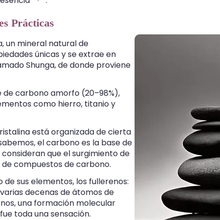
resencia
.
es Prácticas
, un mineral natural de
piedades únicas y se extrae en
lamado Shunga, de donde proviene
e de carbono amorfo (20–98%),
ementos como hierro, titanio y
ristalina está organizada de cierta
abemos, el carbono es la base de
os consideran que el surgimiento de
ón de compuestos de carbono.
 de sus elementos, los fullerenos:
 varias decenas de átomos de
enos, una formación molecular
 fue toda una sensación.