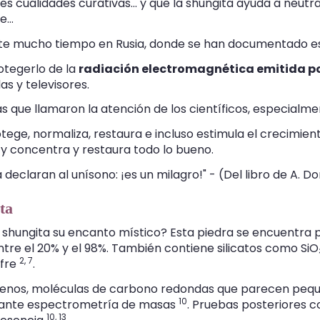
s cualidades curativas... y que la shungita ayuda a neutr
...
nte mucho tiempo en Rusia, donde se han documentado es
otegerlo de la
radiación electromagnética emitida por
s y televisores.
s que llamaron la atención de los científicos, especialme
protege, normaliza, restaura e incluso estimula el crecim
, y concentra y restaura todo lo bueno.
declaran al unísono: ¡es un milagro!" - (Del libro de A. D
ta
 shungita su encanto místico? Esta piedra se encuentra 
e el 20% y el 98%. También contiene silicatos como SiO₂
2,
7
ufre
.
llerenos, moléculas de carbono redondas que parecen peq
10
diante espectrometría de masas
. Pruebas posteriores 
10,
13