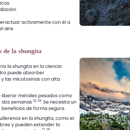
icos.
diación.
teractuar activamente con él a
 aire.
 de la shungita
a la shungita en la ciencia
edra puede absorber
 las micotoxinas con alta
e liberar metales pesados como
12,
14
or dos semanas
. Se necesita un
 beneficios de forma segura.
ullerenos en la shungita, como el
libres y pueden extender la
17,
18