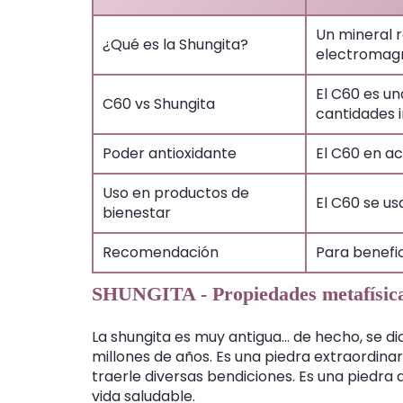
Un mineral r
¿Qué es la Shungita?
electromagn
El C60 es un
C60 vs Shungita
cantidades i
Poder antioxidante
El C60 en ac
Uso en productos de
El C60 se us
bienestar
Recomendación
Para benefic
SHUNGITA - Propiedades metafísica
La shungita es muy antigua... de hecho, se di
millones de años. Es una piedra extraordinar
traerle diversas bendiciones. Es una piedra
vida saludable.