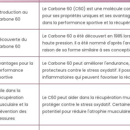
7.8. Les athlètes ont-ils besoin de considérations particulièr
LE D’OLIVE
C60 ET FLEXIBILITÉ
C60 ET ÉNE
Le Carbone 60 (C60) est une molécule c
60 ?
ntroduction au
ERGE
AMÉLIORÉE : BOUGEZ
COMMENT 
pour ses propriétés uniques et ses avanta
7.9. Le Carbone 60 peut-il ralentir le processus de vieillissemen
arbone 60
LIBREMENT CHAQUE
À PRÉVENI
dans la performance sportive et la récupér
s
117
Aimé
7.10. Quelles sont les principales autorités qui étudient le carb
JOUR
9247 vue
a perspective
9308 vues
201
Aimé
Le Carbone 60 a été découvert en 1985 lors
écouverte du
Vous vous s
'un expert en
haute pression. Il a été nommé d'après l'ar
Découvrez comment le
arbone 60
après des jo
ative, à propos
raison de sa forme similaire à ses concepti
Carbone 60 (C60) peut
chargées ou
0 dans l'huile
vous aider à bouger avec
entraînemen
vantages pour la
Le Carbone 60 peut améliorer l'endurance, 
plus de facilité et de
Cet article 
erformance
protecteurs contre le stress oxydatif. Il p
confort. Cet antioxydant...
comment le.
portive
inflammatoires qui peuvent favoriser la ré
Lire la suite
Lire la suite
ôle dans la
écupération
Le C60 peut aider dans la récupération mus
usculaire et la
protéger contre le stress oxydatif. Certai
révention des
potentiel pour réduire l'atrophie musculaire
lessures