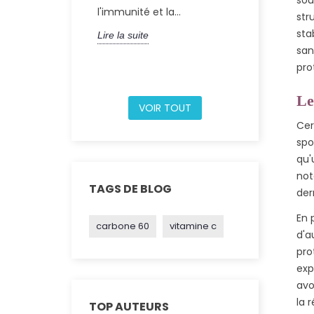
l'immunité et la...
unique com
str
atomes de...
sta
Lire la suite
san
Lire la suite
pro
Le
VOIR TOUT
Cer
spo
qu'
not
TAGS DE BLOG
der
En 
carbone 60
vitamine c
d'a
pro
exp
avo
la 
TOP AUTEURS