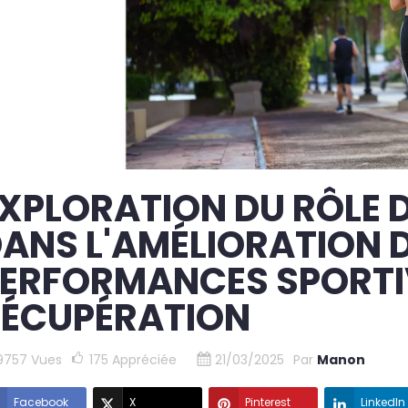
XPLORATION DU RÔLE 
ANS L'AMÉLIORATION 
ERFORMANCES SPORTIV
ÉCUPÉRATION
9757 Vues
175
Appréciée
21/03/2025
Par
Manon
Facebook
X
Pinterest
LinkedIn