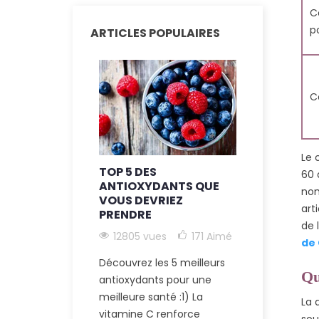
C
p
ARTICLES POPULAIRES
C
Le 
TOP 5 DES
LES AVAN
60 
ANTIOXYDANTS QUE
SUPPLÉME
nom
VOUS DEVRIEZ
CARBONE 6
art
PRENDRE
ÂGE SANT
de 
12805 vues
171
Aimé
12077 vu
de
174
Aimé
Découvrez les 5 meilleurs
Qu
antioxydants pour une
Découvrez l
meilleure santé :1) La
bienfaits po
La 
vitamine C renforce
carbone 60,
sou