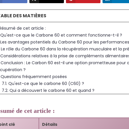
TABLE DES MATIÈRES
 Résumé de cet article :
. Qu'est-ce que le Carbone 60 et comment fonctionne-t-il ?
. Les avantages potentiels du Carbone 60 pour les performances
. Le rôle du Carbone 60 dans la récupération musculaire et la pr
. Considérations relatives à la prise de compléments alimentair
. Conclusion : Le Carbon 60 est-il une option prometteuse pour a
écupération ?
. Questions fréquemment posées
7.1. Qu'est-ce que le carbone 60 (C60) ?
7.2. Qui a découvert le carbone 60 et quand ?
7.3. Quels sont les avantages du carbone 60 pour les performa
7.4. Le carbone 60 contribue-t-il à la récupération musculaire 
sumé de cet article :
7.5. Puis-je prendre Carbone 60 sous forme de supplément ?
7.6. La prise de compléments alimentaires à base de Carbone 
oint clé
Détails
7.7. Le Carbone 60 peut-il interagir avec mes médicaments ac