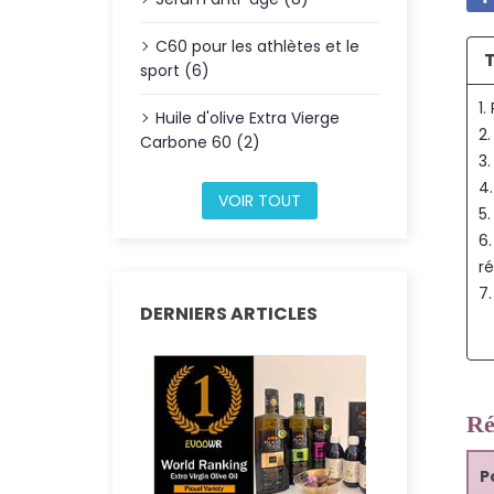
C60 pour les athlètes et le
sport (6)
1.
Huile d'olive Extra Vierge
2
Carbone 60 (2)
3
4
VOIR TOUT
5
6
r
7
DERNIERS ARTICLES
Ré
P