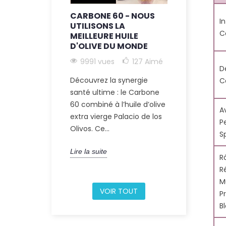
CARBONE 60 - NOUS
C60 + HUI
I
UTILISONS LA
EXTRA VI
C
MEILLEURE HUILE
9226 vue
D'OLIVE DU MONDE
Découvrez l
9991 vues
127
Aimé
D
holistique d
Découvrez la synergie
C
santé intégr
santé ultime : le Carbone
du Carbone 6
60 combiné à l’huile d’olive
d'olive....
A
extra vierge Palacio de los
P
Olivos. Ce...
Lire la suite
S
Lire la suite
R
R
M
VOIR TOUT
P
B