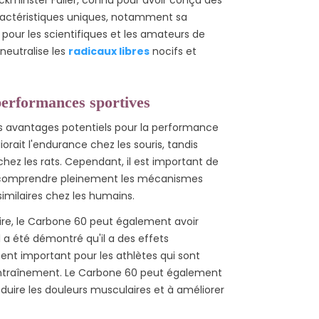
Lire la suite
aractéristiques uniques, notamment sa
t pour les scientifiques et les amateurs de
neutralise les
radicaux libres
nocifs et
performances sportives
es avantages potentiels pour la performance
rait l'endurance chez les souris, tandis
hez les rats. Cependant, il est important de
r comprendre pleinement les mécanismes
similaires chez les humains.
aire, le Carbone 60 peut également avoir
 a été démontré qu'il a des effets
ment important pour les athlètes qui sont
 entraînement. Le Carbone 60 peut également
éduire les douleurs musculaires et à améliorer