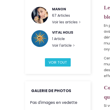
Le
MANON
67 Articles
bl
Voir les articles
En 
ava
VITAL HOLIS
dém
1 Article
mus
Voir l'article
oxy
Cer
VOIR TOUT
mus
des
eff
Co
GALERIE DE PHOTOS
qu
Pas d'images en vedette
Si 