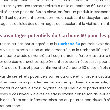
peuvent...
notre article de blog...
posée de 60
uctures ayant une forme similaire à celle du carbone 60. Ses c
Lire la suite
bilité et son point de fusion élevé, en font un produit intéressan
Lire la suite
té. Il est également connu comme un puissant antioxydant qui 
tège les cellules des dommages qui accélèrent le vieillissement.
s avantages potentiels du Carbone 60 pour les 
taines études ont suggéré que le
Carbone 60
pourrait avoir d
rtive. Par exemple, une étude a montré que le Carbone 60 amélio
une autre étude a montré qu'il augmentait la force musculaire c
er que des recherches supplémentaires sont nécessaires pou
rière ces effets et pour confirmer si le Carbone 60 a des effets 
plus de ses effets potentiels sur l'endurance et la force muscul
utres avantages pour les performances sportives. Par exemple, il
tecteurs contre le stress oxydatif, ce qui peut être particulière
osés à des niveaux élevés de stress oxydatif en raison de leur
ir des effets anti-inflammatoires, ce qui pourrait contribuer à r
récupération.