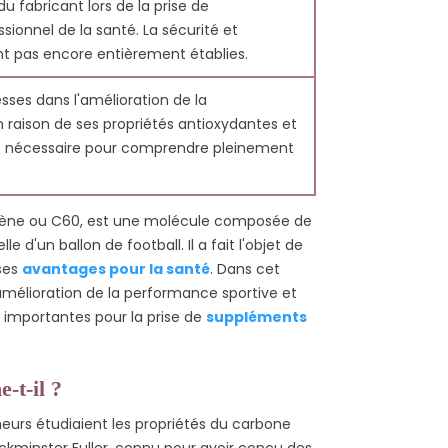
du fabricant lors de la prise de
ionnel de la santé. La sécurité et
nt pas encore entièrement établies.
ses dans l'amélioration de la
 raison de ses propriétés antioxydantes et
st nécessaire pour comprendre pleinement
rène ou C60, est une molécule composée de
LES
QU'EST-CE QU'UN
d'un ballon de football. Il a fait l'objet de
S C60 ?
ANTIOXYDANT ?
ses
avantages pour la santé
. Dans cet
s
174
Aimé
11712 vues
175
Aimé
amélioration de la performance sportive et
s importantes pour la prise de
suppléments
es C60 sont des
Un antioxydant est une
e carbone
molécule présente dans
r leurs
les aliments qui prévient
-t-il ?
ropriétés
les dégâts causés aux
heurs étudiaient les propriétés du carbone
s, qui
cellules par les...
uckminster Fuller, connu pour avoir conçu des