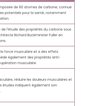
es pour les compléments alimentaires carbone
RGIE :
HUILES C60 POUR
omposée de 60 atomes de carbone, connue
LE C60 AIDE
RÉDUIRE
ges potentiels pour la santé, notamment
t ?
R LA FATIGUE
L’INFLAMMATION DANS
ation.
one 60 ?
LE CORPS SPORTIF
s
130
Aimé
8636 vues
126
Aimé
 de l'étude des propriétés du carbone sous
entez épuisé
chitecte Richard Buckminster Fuller en
Entraînez-vous plus dur
urnées
ons.
avec moins d’interruptions.
 des
Cet article explique
ts intenses ?
la force musculaire et a des effets
comment le Carbone 60
explique
ossède également des propriétés anti-
(C60) aide les...
..
cupération musculaire.
Lire la suite
culaire, réduire les douleurs musculaires et
nes études indiquent également son
.