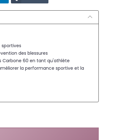
 sportives
évention des blessures
es Carbone 60 en tant qu'athlète
méliorer la performance sportive et la
nces sportives?
et à la prévention des blessures ?
60 est-elle sans danger ?
tuels ?