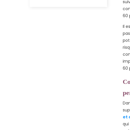
sui
com
60 
Il 
pas
pot
ris
con
imp
60 
Co
pe
Dan
sup
et 
qui