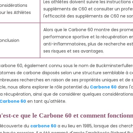
Les athlètes doivent suivre les instructions 
onsidérations
suppléments de C60 et consulter un profess
our les Athlètes
l'efficacité des suppléments de C60 ne so
Alors que le Carbone 60 montre des promes
performance sportive et la récupération en
onclusion
anti-inflammatoires, plus de recherche e
ses risques et ses avantages.
carbone 60, également connu sous le nom de Buckminsterfulle
TAGES DES
LES EFFETS ANTI-
QUE SONT 
atomes de carbone disposés selon une structure semblable à celle 
NTS DE
INFLAMMATOIRES DU
FULLERÈNE
breuses recherches en raison de ses propriétés uniques et de 
0 : ANTI-
CARBONE 60 : 10
11839 vue
icle, nous allons explorer le rôle potentiel du
Carbone 60
dans l'
É GLOBALE
RAISONS DE L'ESSAYER
la récupération, ainsi que de considérer quelques considération
Les fullérèn
es
11898 vues
207
Aimé
 Carbone 60
en tant qu'athlète.
molécules d
Découvrez les puissantes
connues pou
'est-ce que le Carbone 60 et comment fonctionne
vertus anti-inflammatoires
es incroyables
puissantes p
du carbone 60, un
ur la santé du
découverte du
carbone 60
a eu lieu en 1985, lorsque des cherc
antioxydante
fullerène naturel, dans
 une molécule
s haute pression. Il a été nommé d'après l'architecte Richard B