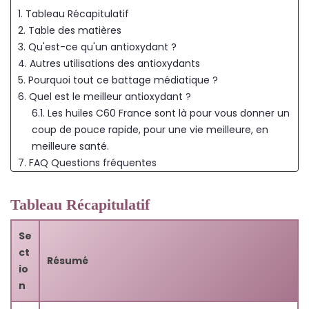
1. Tableau Récapitulatif
2. Table des matières
3. Qu'est-ce qu'un antioxydant ?
4. Autres utilisations des antioxydants
5. Pourquoi tout ce battage médiatique ?
6. Quel est le meilleur antioxydant ?
6.1. Les huiles C60 France sont là pour vous donner un
coup de pouce rapide, pour une vie meilleure, en
meilleure santé.
7. FAQ Questions fréquentes
7.1. Q1: Qu'est-ce qu'un antioxydant exactement?
7.2. Q2: Pourquoi les antioxydants sont-ils importants
Tableau Récapitulatif
pour notre santé?
7.3. Q3: Lequel est considéré comme le meilleur
Se
antioxydant?
ct
Résumé
7.4. Q4: Quelles sont les sources naturelles
io
d'antioxydants?
n
7.5. Q5: Le corps peut-il produire ses propres