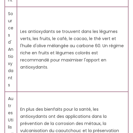
nt
So
ur
ce
Les antioxydants se trouvent dans les légumes
s
verts, les fruits, le café, le cacao, le thé vert et
d'
l'huile d'olive mélangée au carbone 60. Un régime
An
riche en fruits et légumes colorés est
tio
recommandé pour maximiser l'apport en
xy
antioxydants.
da
nt
s
Au
tr
En plus des bienfaits pour la santé, les
es
antioxydants ont des applications dans la
Uti
prévention de la corrosion des métaux, la
lis
vulcanisation du caoutchouc et la préservation