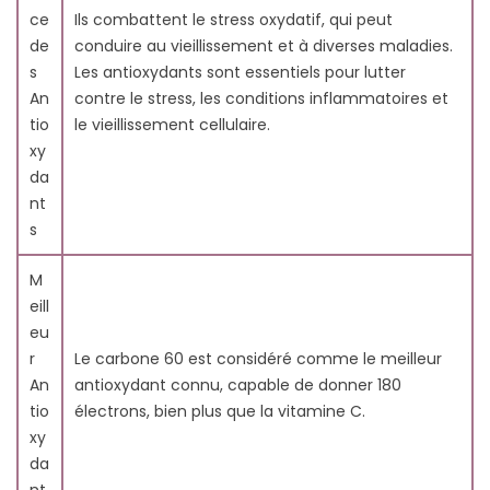
ce
Ils combattent le stress oxydatif, qui peut
de
conduire au vieillissement et à diverses maladies.
s
Les antioxydants sont essentiels pour lutter
An
contre le stress, les conditions inflammatoires et
tio
le vieillissement cellulaire.
xy
da
nt
s
M
eill
eu
r
Le carbone 60 est considéré comme le meilleur
An
antioxydant connu, capable de donner 180
tio
électrons, bien plus que la vitamine C.
xy
da