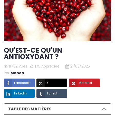
QU'EST-CE QU'UN
ANTIOXYDANT ?
11732 Vues
175
Appréciée
21/03/2025
Par
Manon
Facebook
X
Pinterest
LinkedIn
Tumblr
TABLE DES MATIÈRES