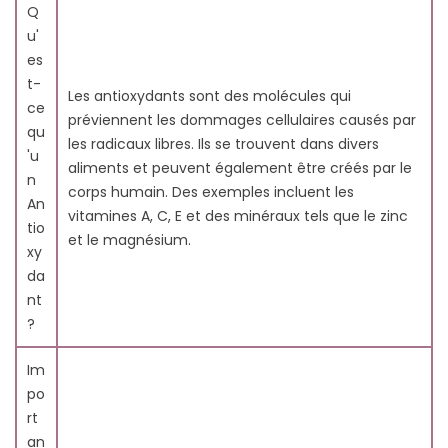
antioxydants?
Q
7.6. Q6: Quelles sont les autres utilisations des
u'
antioxydants en dehors des bienfaits pour la santé?
es
7.7. Q7: Comment les antioxydants combattent-ils
t-
Les antioxydants sont des molécules qui
les radicaux libres?
ce
préviennent les dommages cellulaires causés par
7.8. Q8: Tous les radicaux libres sont-ils nocifs pour le
qu
les radicaux libres. Ils se trouvent dans divers
corps?
'u
aliments et peuvent également être créés par le
7.9. Q9: Comment puis-je intégrer davantage
n
corps humain. Des exemples incluent les
d'antioxydants dans mon alimentation?
An
vitamines A, C, E et des minéraux tels que le zinc
7.10. Q10: Les antioxydants sont-ils une découverte
tio
et le magnésium.
récente?
xy
da
nt
?
Im
po
rt
an