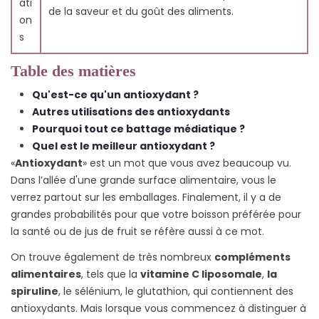
ati
de la saveur et du goût des aliments.
on
s
Table des matières
Qu'est-ce qu'un antioxydant ?
Autres utilisations des antioxydants
Pourquoi tout ce battage médiatique ?
Quel est le meilleur antioxydant ?
«
Antioxydant
» est un mot que vous avez beaucoup vu.
Dans l’allée d'une grande surface alimentaire, vous le
verrez partout sur les emballages. Finalement, il y a de
grandes probabilités pour que votre boisson préférée pour
la santé ou de jus de fruit se réfère aussi à ce mot.
On trouve également de très nombreux
compléments
alimentaires
, tels que la
vitamine C liposomale
,
la
spiruline
, le sélénium, le glutathion, qui contiennent des
antioxydants. Mais lorsque vous commencez à distinguer à