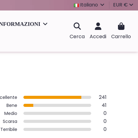
Italiano
EUR €
INFORMAZIONI
Cerca
Accedi
Carrello
241
cellente
41
Bene
0
Medio
0
Scarsa
0
Terribile