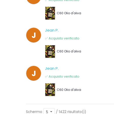
C60 Olio d'oliva
Jean P.
J
✅ Acquisto verificato
C60 Olio d'oliva
Jean P.
J
✅ Acquisto verificato
C60 Olio d'oliva
Schermo
/ 1422 risultato(i)
5