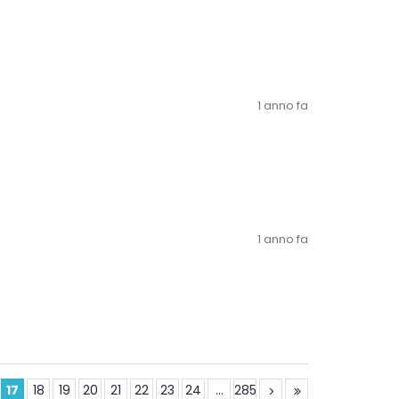
1 anno fa
1 anno fa
17
18
19
20
21
22
23
24
...
285