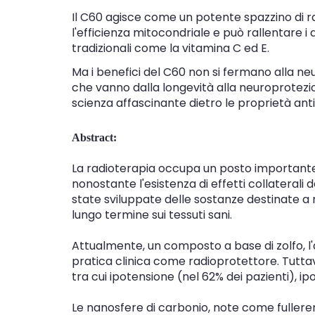
Il C60 agisce come un potente spazzino di radi
l'efficienza mitocondriale e può rallentare i
tradizionali come la vitamina C ed E.
Ma i benefici del C60 non si fermano alla neu
che vanno dalla longevità alla neuroprotezi
scienza affascinante dietro le proprietà anti
Abstract:
La radioterapia occupa un posto importante
nonostante l'esistenza di effetti collaterali d
state sviluppate delle sostanze destinate a ri
lungo termine sui tessuti sani.
Attualmente, un composto a base di zolfo, l'
pratica clinica come radioprotettore. Tuttavi
tra cui ipotensione (nel 62% dei pazienti), i
Le nanosfere di carbonio, note come fullereni,