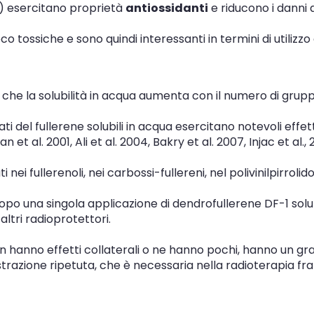
) esercitano proprietà
antiossidanti
e riducono i danni a
co tossiche e sono quindi interessanti in termini di utilizz
 che la solubilità in acqua aumenta con il numero di gruppi
ti del fullerene solubili in acqua esercitano notevoli effet
gan et al. 2001, Ali et al. 2004, Bakry et al. 2007, Injac et al.,
i nei fullerenoli, nei carbossi-fullereni, nel polivinilpirroli
opo una singola applicazione di dendrofullerene DF-1 solu
 altri radioprotettori.
on hanno effetti collaterali o ne hanno pochi, hanno un g
strazione ripetuta, che è necessaria nella radioterapia fr