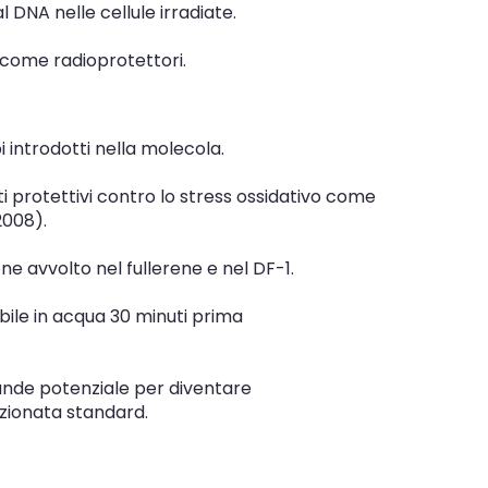
l DNA nelle cellule irradiate.
o come radioprotettori.
 introdotti nella molecola.
ti protettivi contro lo stress ossidativo come
 2008).
done avvolto nel fullerene e nel DF-1.
bile in acqua 30 minuti prima
rande potenziale per diventare
azionata standard.