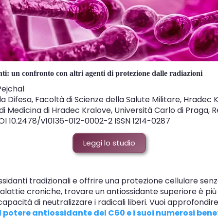
nti
: un confronto con altri agenti di protezione dalle radiazioni
Pejchal
la Difesa, Facoltà di Scienze della Salute Militare, Hrade
di Medicina di Hradec Kralove, Università Carlo di Praga,
DOI 10.2478/v10136-012-0002-2 ISSN 1214-0287
Leggi lo studio
idanti tradizionali e offrire una protezione cellulare senz
alattie croniche, trovare un antiossidante superiore è pi
apacità di neutralizzare i radicali liberi. Vuoi approfondir
il potere antiossidante del C60 e i suoi numerosi benef