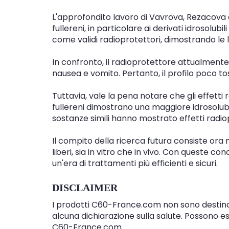
L'approfondito lavoro di Vavrova, Rezacova e
fullereni, in particolare ai derivati idrosolub
come validi radioprotettori, dimostrando le lo
In confronto, il radioprotettore attualmente 
nausea e vomito. Pertanto, il profilo poco tos
Tuttavia, vale la pena notare che gli effetti 
fullereni dimostrano una maggiore idrosolubili
sostanze simili hanno mostrato effetti radiopr
Il compito della ricerca futura consiste ora 
liberi, sia in vitro che in vivo. Con queste
un'era di trattamenti più efficienti e sicuri.
DISCLAIMER
I prodotti C60-France.com non sono destinati
alcuna dichiarazione sulla salute. Possono ess
C60-France.com.