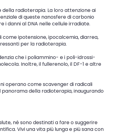
della radioterapia. La loro attenzione ai
potenziale di queste nanosfere di carbonio
 i danni al DNA nelle cellule irradiate.
ali come ipotensione, ipocalcemia, diarrea,
eressanti per la radioterapia.
idenzia che i poliammino- e i poli-idrossi-
ola. Inoltre, il fullerenolo, il DF-1 e altre
ereni operano come scavenger di radicali
 il panorama della radioterapia, inaugurando
ute, né sono destinati a fare o suggerire
tifica. Vivi una vita più lunga e più sana con