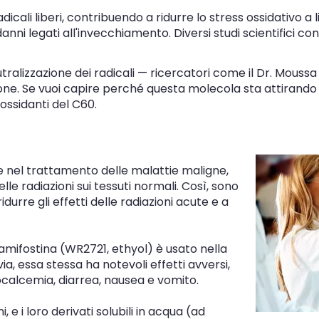
cali liberi, contribuendo a ridurre lo stress ossidativo a li
 danni legati all'invecchiamento. Diversi studi scientifici
tralizzazione dei radicali — ricercatori come il Dr. Moussa
one. Se vuoi capire perché questa molecola sta attirando 
ossidanti del C60.
 nel trattamento delle malattie maligne,
elle radiazioni sui tessuti normali. Così, sono
durre gli effetti delle radiazioni acute e a
amifostina (WR2721, ethyol) è usato nella
a, essa stessa ha notevoli effetti avversi,
pocalcemia, diarrea, nausea e vomito.
 e i loro derivati solubili in acqua (ad