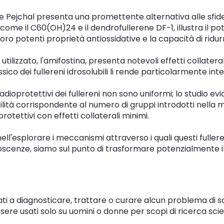
 Pejchal presenta una promettente alternativa alle sfide 
ili come il C60(OH)24 e il dendrofullerene DF-1, illustra il 
ro potenti proprietà antiossidative e la capacità di ridurre
utilizzato, l'amifostina, presenta notevoli effetti collater
sico dei fullereni idrosolubili li rende particolarmente int
radioprotettivi dei fullereni non sono uniformi; lo studio ev
tà corrispondente al numero di gruppi introdotti nella molec
otettivi con effetti collaterali minimi.
nell'esplorare i meccanismi attraverso i quali questi full
 conoscenze, siamo sul punto di trasformare potenzialmente
 a diagnosticare, trattare o curare alcun problema di sal
ere usati solo su uomini o donne per scopi di ricerca scien