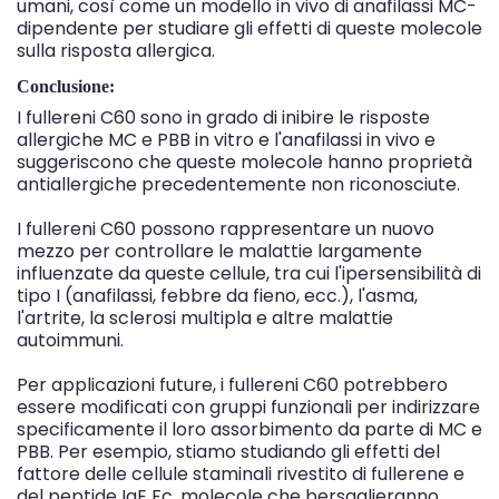
umani, così come un modello in vivo di anafilassi MC-
dipendente per studiare gli effetti di queste molecole
sulla risposta allergica.
Conclusione:
I fullereni C60 sono in grado di inibire le risposte
allergiche MC e PBB in vitro e l'anafilassi in vivo e
suggeriscono che queste molecole hanno proprietà
antiallergiche precedentemente non riconosciute.
I fullereni C60 possono rappresentare un nuovo
mezzo per controllare le malattie largamente
influenzate da queste cellule, tra cui l'ipersensibilità di
tipo I (anafilassi, febbre da fieno, ecc.), l'asma,
l'artrite, la sclerosi multipla e altre malattie
autoimmuni.
Per applicazioni future, i fullereni C60 potrebbero
essere modificati con gruppi funzionali per indirizzare
specificamente il loro assorbimento da parte di MC e
PBB. Per esempio, stiamo studiando gli effetti del
fattore delle cellule staminali rivestito di fullerene e
del peptide IgE Fc, molecole che bersaglieranno