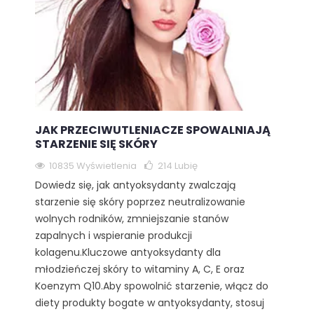
JAK PRZECIWUTLENIACZE SPOWALNIAJĄ
STARZENIE SIĘ SKÓRY
10835 Wyświetlenia
214
Lubię
Dowiedz się, jak antyoksydanty zwalczają
starzenie się skóry poprzez neutralizowanie
wolnych rodników, zmniejszanie stanów
zapalnych i wspieranie produkcji
kolagenu.Kluczowe antyoksydanty dla
młodzieńczej skóry to witaminy A, C, E oraz
Koenzym Q10.Aby spowolnić starzenie, włącz do
diety produkty bogate w antyoksydanty, stosuj