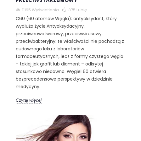
PRZECIWSTARZENIOWY
11195 Wyświetlenia
375
Lubię
C60 (60 atomów Węgla): antyoksydant, który
wydłuża życie.Antyoksydacyjny,
przeciwnowotworowy, przeciwwirusowy,
przeciwbakteryjny: te właściwości nie pochodzą z
cudownego leku z laboratoriów
farmaceutycznych, lecz z formy czystego węgla
– takiej jak grafit lub diament – odkrytej
stosunkowo niedawno. Węgiel 60 otwiera
bezprecedensowe perspektywy w dziedzinie
medycyny.
Czytaj więcej