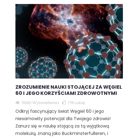
ZROZUMIENIE NAUKI STOJĄCEJ ZA WĘGIEL
60 I JEGO KORZYŚCIAMI ZDROWOTNYMI
11680 Wyświetlenia
176
Lubię
Odkryj fascynujący świat Węgiel 60 i jego
niesamowity potencjał dla Twojego zdrowia!
Zanurz się w naukę stojącą za tą wyjątkową
molekułą, znaną jako Buckminsterfulleren, i