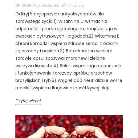
12819 Wyświetlenia
171
Lubię
Odkryj 5 najlepszych antyoksydantów dla
zdrowszego życia:1) Witamina C wzmacnia
odporność i produkcję kolagenu; znajdziesz ją w
owocach cytrusowych i jagodach.2) Witamina E
chroni komórki i wspiera zdrowie serca; źródłami
są orzechy i nasiona.3) Beta-karoten wspiera
zdrowie oczu; spożywaj marchew i zielone
warzywa liściaste.4) Selen wspomaga odporność
i funkcjonowanie tarczycy; spróbuj orzechów
brazylijskich i ryb.5) Węgiel C60 neutralizuje wolne
rodniki i wspiera długowiecznośćUżywaj oleju...
Czytaj więcej