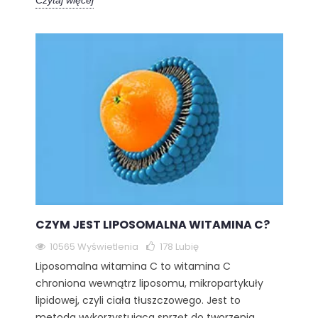
Czytaj więcej
CZYM JEST LIPOSOMALNA WITAMINA C?
10565 Wyświetlenia
178
Lubię
Liposomalna witamina C to witamina C
chroniona wewnątrz liposomu, mikropartykuły
lipidowej, czyli ciała tłuszczowego. Jest to
metoda wykorzystująca sprzęt do tworzenia