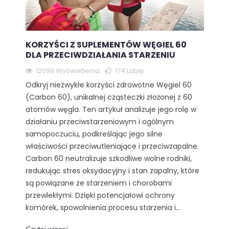
KORZYŚCI Z SUPLEMENTÓW WĘGIEL 60
DLA PRZECIWDZIAŁANIA STARZENIU
12099 Wyświetlenia
174
Lubię
Odkryj niezwykłe korzyści zdrowotne Węgiel 60
(Carbon 60), unikalnej cząsteczki złożonej z 60
atomów węgla. Ten artykuł analizuje jego rolę w
działaniu przeciwstarzeniowym i ogólnym
samopoczuciu, podkreślając jego silne
właściwości przeciwutleniające i przeciwzapalne.
Carbon 60 neutralizuje szkodliwe wolne rodniki,
redukując stres oksydacyjny i stan zapalny, które
są powiązane ze starzeniem i chorobami
przewlekłymi. Dzięki potencjałowi ochrony
komórek, spowolnienia procesu starzenia i...