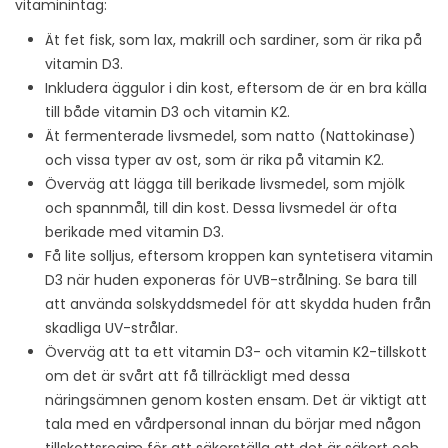
vitaminintag:
Ät fet fisk, som lax, makrill och sardiner, som är rika på
vitamin D3.
Inkludera äggulor i din kost, eftersom de är en bra källa
till både vitamin D3 och vitamin K2.
Ät fermenterade livsmedel, som natto (Nattokinase)
och vissa typer av ost, som är rika på vitamin K2.
Överväg att lägga till berikade livsmedel, som mjölk
och spannmål, till din kost. Dessa livsmedel är ofta
berikade med vitamin D3.
Få lite solljus, eftersom kroppen kan syntetisera vitamin
D3 när huden exponeras för UVB-strålning. Se bara till
att använda solskyddsmedel för att skydda huden från
skadliga UV-strålar.
Överväg att ta ett vitamin D3- och vitamin K2-tillskott
om det är svårt att få tillräckligt med dessa
näringsämnen genom kosten ensam. Det är viktigt att
tala med en vårdpersonal innan du börjar med någon