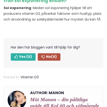
från sol exponering ensam?
Sol exponering
: Medan sol exponering hjälper till att
producera vitamin D3, påverkar faktorer som hudtyp, plats
och användning av solskyddsmedel hur mycket du kan få.
Har den här bloggen varit till hjälp för dig?
Yes
(0)
No
(0)
Posted in:
Vitamin D3
AUTHOR: MANON
Möt Manon – din pålitliga
guide till Kol 60 och välmående