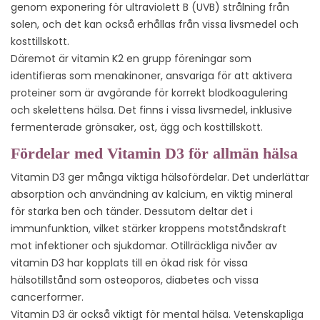
genom exponering för ultraviolett B (UVB) strålning från
solen, och det kan också erhållas från vissa livsmedel och
kosttillskott.
Däremot är vitamin K2 en grupp föreningar som
identifieras som menakinoner, ansvariga för att aktivera
proteiner som är avgörande för korrekt blodkoagulering
och skelettens hälsa. Det finns i vissa livsmedel, inklusive
fermenterade grönsaker, ost, ägg och kosttillskott.
Fördelar med Vitamin D3 för allmän hälsa
Vitamin D3 ger många viktiga hälsofördelar. Det underlättar
absorption och användning av kalcium, en viktig mineral
för starka ben och tänder. Dessutom deltar det i
immunfunktion, vilket stärker kroppens motståndskraft
mot infektioner och sjukdomar. Otillräckliga nivåer av
vitamin D3 har kopplats till en ökad risk för vissa
hälsotillstånd som osteoporos, diabetes och vissa
cancerformer.
Vitamin D3 är också viktigt för mental hälsa. Vetenskapliga