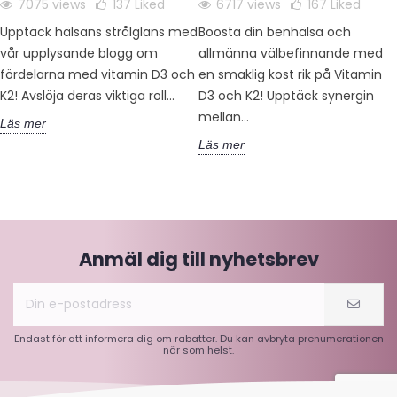
7075 views
137
Liked
6717 views
167
Liked
Upptäck hälsans strålglans med
Boosta din benhälsa och
vår upplysande blogg om
allmänna välbefinnande med
fördelarna med vitamin D3 och
en smaklig kost rik på Vitamin
K2! Avslöja deras viktiga roll...
D3 och K2! Upptäck synergin
mellan...
Läs mer
Läs mer
Anmäl dig till nyhetsbrev
Endast för att informera dig om rabatter. Du kan avbryta prenumerationen
när som helst.