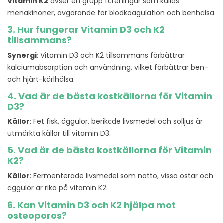
Vitamin K2
avser en grupp föreningar som kallas
menakinoner, avgörande för blodkoagulation och benhälsa.
3. Hur fungerar Vitamin D3 och K2
tillsammans?
Synergi
: Vitamin D3 och K2 tillsammans förbättrar
kalciumabsorption och användning, vilket förbättrar ben-
och hjärt-kärlhälsa.
4. Vad är de bästa kostkällorna för Vitamin
D3?
Källor
: Fet fisk, äggulor, berikade livsmedel och solljus är
utmärkta källor till vitamin D3.
5. Vad är de bästa kostkällorna för Vitamin
K2?
Källor
: Fermenterade livsmedel som natto, vissa ostar och
äggulor är rika på vitamin K2.
6. Kan Vitamin D3 och K2 hjälpa mot
osteoporos?