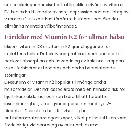
undersökningar har visat att otillräckliga nivåer av vitamin
D3 kan bidra till känslor av sorg, depression och oro. Intag av
vitamin D3-tillskott kan förbättra humöret och öka det
allmänna mentala välbefinnandet.
Fördelar med Vitamin K2 för allmän hälsa
Liksom vitamin D3 är vitamin K2 grundläggande för
skelettens hälsa. Det aktiverar proteiner som underlättar
adekvat absorption och användning av kalcium i kroppen,
vilket förhindrar osteoporos och andra benrelaterade
störningar.
Dessutom är vitamin K2 kopplat till många andra
hälsofördelar. Det har associerats med en minskad risk för
hjärt-kärlsjukdomar och kan bidra till att förbättra
insulinkänslighet, vilket gynnar personer med typ 2-
diabetes. Dessutom har det visat sig ha
antiinflammatoriska egenskaper, vilket potentiellt kan vara
fördelaktigt vid hantering av artrit och astma.