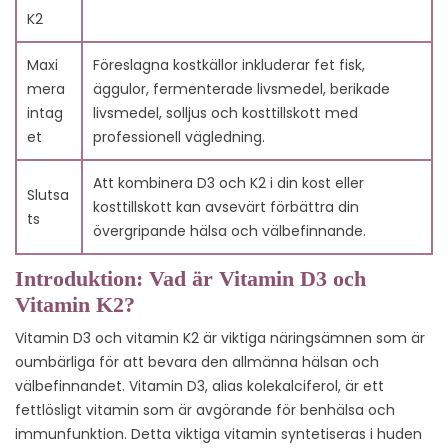
K2
Maxi
Föreslagna kostkällor inkluderar fet fisk,
mera
äggulor, fermenterade livsmedel, berikade
intag
livsmedel, solljus och kosttillskott med
et
professionell vägledning.
Att kombinera D3 och K2 i din kost eller
Slutsa
kosttillskott kan avsevärt förbättra din
ts
övergripande hälsa och välbefinnande.
Introduktion: Vad är Vitamin D3 och
Vitamin K2?
Vitamin D3 och vitamin K2 är viktiga näringsämnen som är
oumbärliga för att bevara den allmänna hälsan och
välbefinnandet. Vitamin D3, alias kolekalciferol, är ett
fettlösligt vitamin som är avgörande för benhälsa och
immunfunktion. Detta viktiga vitamin syntetiseras i huden