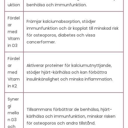
tillskott?
uktion
benhälsa och immunfunktion.
8.9. 9. Hur gynnar Vitamin K2 hjärt-kärlhälsan?
8.10. 10. Kan jag få tillräckligt med Vitamin D3 från sol
Fördel
Främjar kalciumabsorption, stödjer
exponering ensam?
ar
immunfunktion och är kopplat till minskad risk
med
för osteoporos, diabetes och vissa
Vitam
cancerformer.
in D3
Fördel
ar
Aktiverar proteiner för kalciumutnyttjande,
med
stödjer hjärt-kärlhälsa och kan förbättra
Vitam
insulinkänslighet och minska inflammation.
in K2
Syner
gi
Tillsammans förbättrar de benhälsa, hjärt-
mella
kärlhälsa och immunfunktion, minskar risken
n D3
för osteoporos och andra tillstånd.
och