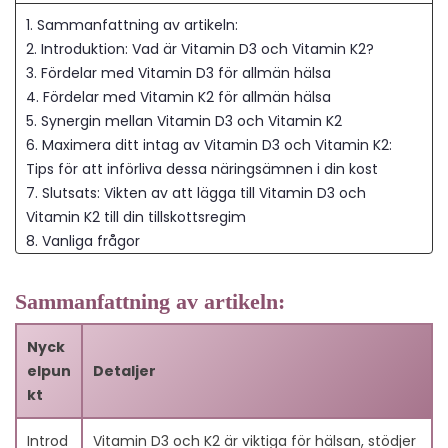
1. Sammanfattning av artikeln:
2. Introduktion: Vad är Vitamin D3 och Vitamin K2?
3. Fördelar med Vitamin D3 för allmän hälsa
4. Fördelar med Vitamin K2 för allmän hälsa
5. Synergin mellan Vitamin D3 och Vitamin K2
6. Maximera ditt intag av Vitamin D3 och Vitamin K2:
Tips för att införliva dessa näringsämnen i din kost
7. Slutsats: Vikten av att lägga till Vitamin D3 och
Vitamin K2 till din tillskottsregim
8. Vanliga frågor
8.1. 1. Vad är Vitamin D3?
8.2. 2. Vad är Vitamin K2?
Sammanfattning av artikeln:
8.3. 3. Hur fungerar Vitamin D3 och K2 tillsammans?
8.4. 4. Vad är de bästa kostkällorna för Vitamin D3?
Nyck
8.5. 5. Vad är de bästa kostkällorna för Vitamin K2?
elpun
Detaljer
8.6. 6. Kan Vitamin D3 och K2 hjälpa mot osteoporos?
kt
8.7. 7. Hur påverkar Vitamin D3 mental hälsa?
8.8. 8. Är det nödvändigt att ta Vitamin D3- och K2-
Introd
Vitamin D3 och K2 är viktiga för hälsan, stödjer