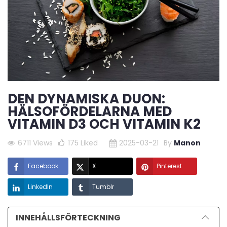
DEN DYNAMISKA DUON:
HÄLSOFÖRDELARNA MED
VITAMIN D3 OCH VITAMIN K2
6711 Views
175
Liked
2025-03-21
By
Manon
Facebook
X
Pinterest
LinkedIn
Tumblr
INNEHÅLLSFÖRTECKNING