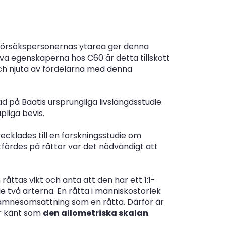
l försökspersonernas ytarea ger denna
iva egenskaperna hos C60 är detta tillskott
 och njuta av fördelarna med denna
ad på Baatis ursprungliga livslängdsstudie.
pliga bevis.
ecklades till en forskningsstudie om
utfördes på råttor var det nödvändigt att
ttas vikt och anta att den har ett 1:1-
e två arterna. En råtta i människostorlek
ämnesomsättning som en råtta. Därför är
är känt som
den allometriska skalan
.