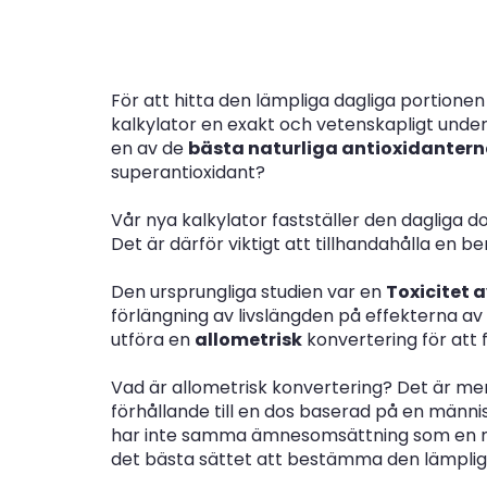
För att hitta den lämpliga dagliga portione
kalkylator en exakt och vetenskapligt under
en av de
bästa naturliga antioxidanter
superantioxidant?
Vår nya kalkylator fastställer den dagliga do
Det är därför viktigt att tillhandahålla en
Den ursprungliga studien var en
Toxicitet a
förlängning av livslängden på effekterna av 
utföra en
allometrisk
konvertering för att f
Vad är allometrisk konvertering? Det är mer
förhållande till en dos baserad på en männis
har inte samma ämnesomsättning som en mä
det bästa sättet att bestämma den lämplig