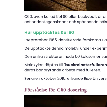
C60, även kallad Kol 60 eller buckyball, är 
antioxidantegenskaper och spännande häls
Hur upptäcktes Kol 60
I september 1985 identifierade forskarna Ha
De upptäckte denna molekyl under experime
Den unika strukturen hade 60 kolatomer sa
Molekylen döptes till "
buckminsterfulleren
deras banbrytande arbete med fulleren.
Senare, i oktober 2010, erkände Rice Univer
Förståelse för C60 dosering