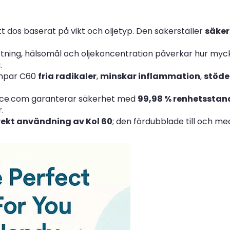
rätt dos baserat på vikt och oljetyp. Den säkerställer
säker
ning, hälsomål och oljekoncentration påverkar hur myck
.
ämpar C60
fria radikaler
,
minskar inflammation
,
stöde
nce.com garanterar säkerhet med
99,98 % renhetsstan
.
rrekt användning av Kol 60
; den fördubblade till och med