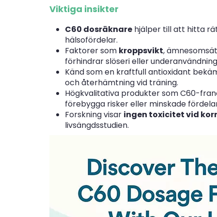
Viktiga insikter
C60 dosräknare
hjälper till att hitta 
hälsofördelar.
Faktorer som
kroppsvikt
, ämnesomsätt
förhindrar slöseri eller underanvändning
Känd som en kraftfull antioxidant bek
och återhämtning vid träning.
Högkvalitativa produkter som C60-fra
förebygga risker eller minskade fördelar
Forskning visar
ingen toxicitet vid ko
livsängdsstudien.