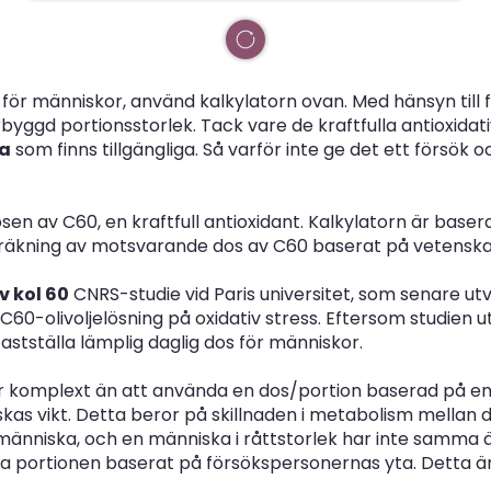
n för människor, använd kalkylatorn ovan. Med hänsyn til
byggd portionsstorlek. Tack vare de kraftfulla antioxidat
na
som finns tillgängliga. Så varför inte ge det ett försök
sen av C60, en kraftfull antioxidant. Kalkylatorn är baser
 beräkning av motsvarande dos av C60 baserat på vetenska
v kol 60
CNRS-studie vid Paris universitet, som senare utv
C60-olivoljelösning på oxidativ stress. Eftersom studien 
astställa lämplig daglig dos för människor.
 komplext än att använda en dos/portion baserad på en rå
kas vikt. Detta beror på skillnaden i metabolism mellan d
nniska, och en människa i råttstorlek har inte samma 
a portionen baserat på försökspersonernas yta. Detta 