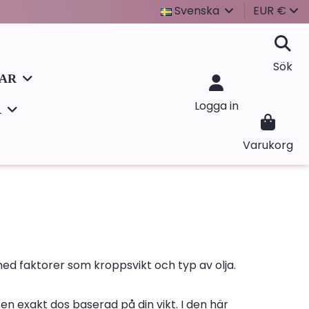
Svenska
EUR €
Sök
LAR
Logga in
R
Varukorg
med faktorer som kroppsvikt och typ av olja.
 en exakt dos baserad på din vikt. I den här