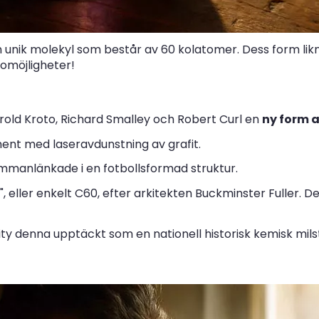
en unik molekyl som består av 60 kolatomer. Dess form lik
omöjligheter!
rold Kroto, Richard Smalley och Robert Curl en
ny form a
nt med laseravdunstning av grafit.
mmanlänkade i en fotbollsformad struktur.
", eller enkelt C60, efter arkitekten Buckminster Fuller.
sity denna upptäckt som en nationell historisk kemisk mil