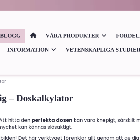
BLOGG
VÅRA PRODUKTER
FORDE
INFORMATION
VETENSKAPLIGA STUDIE
tor
ig – Doskalkylator
Att hitta den
perfekta dosen
kan vara knepigt, särskilt 
 mycket kan kännas slösaktigt.
i bilden! Det här verktyget förenklar allt genom att ge dig