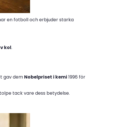
nar en fotboll och erbjuder starka
v kol
.
 Det gav dem
Nobelpriset i kemi
1996 för
stolpe tack vare dess betydelse.