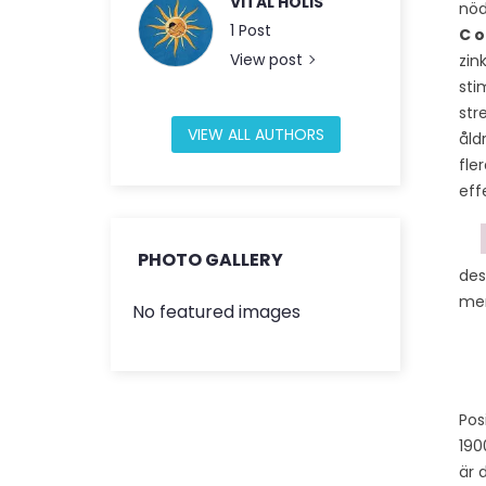
VITAL HOLIS
nöd
1 Post
C o
View post
zin
sti
str
VIEW ALL AUTHORS
åld
fle
eff
PHOTO GALLERY
de
mer
No featured images
Pos
190
är 