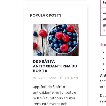
t
A
POPULAR POSTS
A
g
n
In
DE 5 BÄSTA
FÖRDELAR
ANTIOXIDANTERNA DU
KOLTILLSK
BÖR TA
ANTI-AGI
ALLMÄN H
Ant
12783 views
171
Liked
för
12027 vie
ord
Upptäck de 5 bästa
174
Liked
antioxidanterna för bättre
Det
hälsa:1) C-vitamin stärker
Upptäck de 
inn
immunförsvaret och
hälsofördel