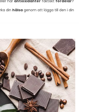
eller har
antioxidanter
faktiskt
fördelar
?"
r som...
radikaler.Den kan...
rka din
hälsa
genom att lägga till den i din
Läs mer