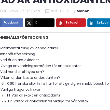
11698 Views
175
Liked
2025-03-21
By
Manon
Facebook
X
Pinterest
LinkedIn
INNEHÅLLSFÖRTECKNING
. Sammanfattning av denna artikel:
 Innehållsförteckning
 Vad är en antioxidant?
. Övriga användningsområden för antioxidanter
. Vad handlar all hype om?
 Vilken är den bästa antioxidanten?
6.1. C60 franska oljor finns här för att ge dig en snabb boost, f
 Vanliga frågor och svar
7.1. F1: Vad är exakt en antioxidant?
7.2. F2: Varför är antioxidanter viktiga för vår hälsa?
7.3. F3: Vilken anses vara den bästa antioxidanten?