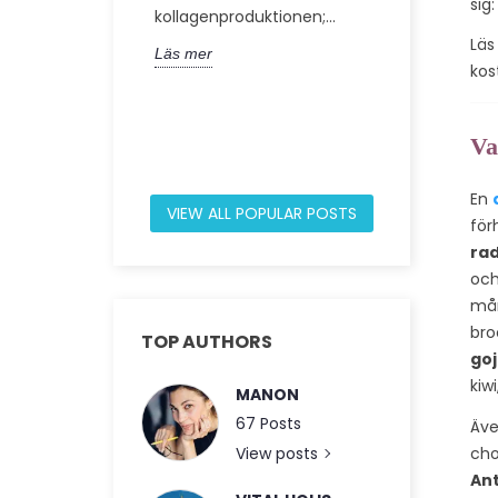
sig
kollagenproduktionen;...
60, en unik
består av 60
Läs
Läs mer
den här artik
kos
Läs mer
Va
En
VIEW ALL POPULAR POSTS
för
rad
och
må
bro
TOP AUTHORS
goj
kiwi
MANON
67 Posts
Äve
View posts
cho
An