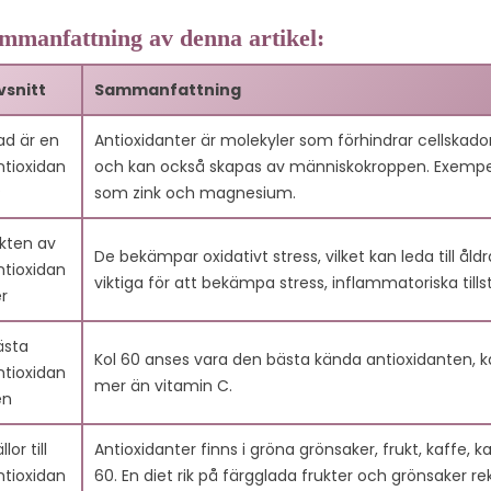
7.4. F4: Vilka är de naturliga källorna till antioxidanter?
mmanfattning av denna artikel:
7.5. F5: Kan kroppen producera sina egna antioxidanter?
RA
C60 OCH FÖRBÄTTRAD
C60 OCH E
7.6. F6: Vilka andra användningsområden har antioxidanter för
LIVOLJA
RÖRLIGHET: RÖR DIG
C60 HJÄL
vsnitt
Sammanfattning
7.7. F7: Hur bekämpar antioxidanter fria radikaler?
FRITT VARJE DAG
FÖREBYG
s
117
Liked
7.8. F8: Är alla fria radikaler skadliga för kroppen?
TRÖTTHE
9285 views
201
Liked
ad är en
Antioxidanter är molekyler som förhindrar cellskador a
7.9. F9: Hur kan jag öka intaget av antioxidanter i min kost?
holistiska
9227 vie
ntioxidan
och kan också skapas av människokroppen. Exempel i
7.10. F10: Är antioxidanter en nyligen upptäckt?
Upptäck hur Kol 60 (C60)
n från en
?
som zink och magnesium.
Känner du d
kan hjälpa dig att röra dig
tegrativ hälsa
efter intensi
med större lätthet och
olivolja. Denna
ikten av
hårda träni
komfort. Denna
De bekämpar oxidativt stress, vilket kan leda till ål
ar...
ntioxidan
artikel visar
banbrytande antioxidant...
viktiga för att bekämpa stress, inflammatoriska tills
er
(C60) hjälper
Läs mer
ästa
Läs mer
Kol 60 anses vara den bästa kända antioxidanten, ka
ntioxidan
mer än vitamin C.
en
llor till
Antioxidanter finns i gröna grönsaker, frukt, kaffe, 
ntioxidan
60. En diet rik på färgglada frukter och grönsaker