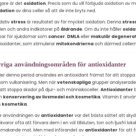
igare är det
oxidation
. Precis som du vill förbjuda oxidation av me
dation
av dina celler så att de inte bryts ned.
dativ
stress
är resultatet av för mycket oxidation. Denna
stres
en och andra indikatorer på
åldrande
. Om du inte håller
oxida
bar för sjukdomar som
cancer
.
DMLA
eller
makulär degenera
ioxidanter, som stimulerar
mitokondrierna
och därmed cellerna
riga användningsområden för antioxidanter
er denna period användes en antioxidant främst för att stoppa
om vulkanisering. Men när
vetenskapliga
grupper analyserad
 att stoppa skador på djur- och människoceller.
Antioxidanter
b
m
konservering av livsmedel och kosmetika
. Vitamin E anvä
h
kosmetika
.
e användningen av
antioxidanter
var det bästa sättet att sky
skvaror ofta att förvara dem i en väl tillsluten, torr och ljusfri lo
smakande mat. Men med införandet av
antioxidanter
för att 