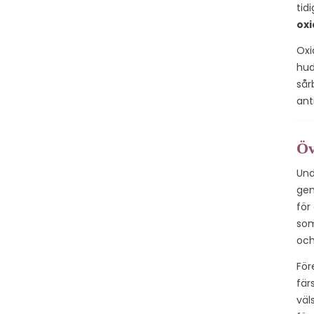
tid
oxi
Oxi
hud
sår
ant
Öv
Und
gen
för
so
oc
För
fär
väl