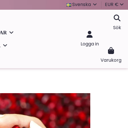
Svenska
EUR €
Sök
LAR
Logga in
R
Varukorg