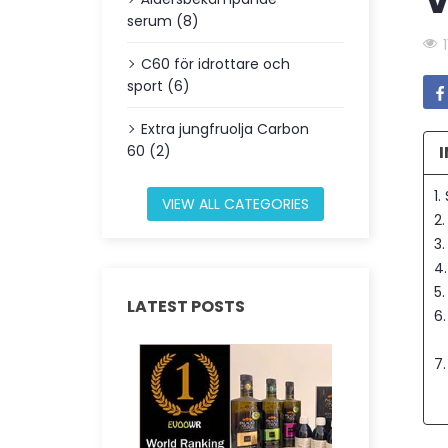
serum (8)
C60 för idrottare och
sport (6)
Extra jungfruolja Carbon
60 (2)
1
VIEW ALL CATEGORIES
2.
3.
4
5
LATEST POSTS
6.
7.