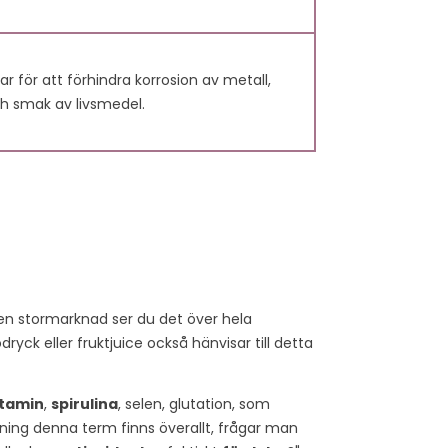
r för att förhindra korrosion av metall,
h smak av livsmedel.
60
VAD ÄR
R?
ANTIOXIDANTER?
ws
174
Liked
11691 views
175
Liked
 en stormarknad ser du det över hela
ryck eller fruktjuice också hänvisar till detta
n är kolatomer
En antioxidant är en
 för sina
molekyl som finns i
livsmedel och som
itamin
,
spirulina
, selen, glutation, som
egenskaper,
förhindrar cellskador
ckning denna term finns överallt, frågar man
bjuda
orsakade av fria