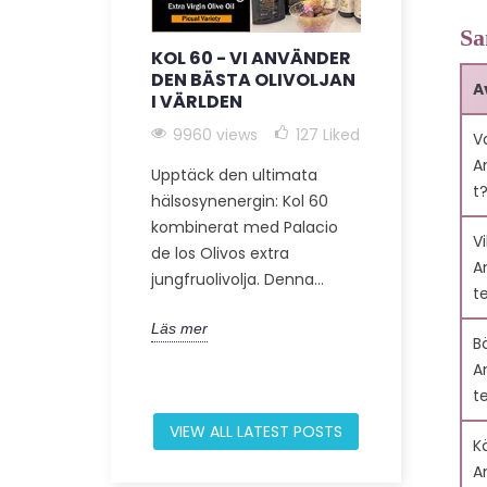
Sa
KOL 60 - VI ANVÄNDER
C60 + EXT
DEN BÄSTA OLIVOLJAN
JUNGFRUO
A
I VÄRLDEN
9201 view
9960 views
127
Liked
V
Upptäck den 
A
Upptäck den ultimata
perspektive
t
hälsosynenergin: Kol 60
expert på in
kombinerat med Palacio
om Kol 60 i 
V
de los Olivos extra
artikel förklar
A
jungfruolivolja. Denna...
t
Läs mer
Läs mer
B
A
t
VIEW ALL LATEST POSTS
Kä
A