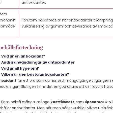
er
antioxidanter.
ndra
nvändnin
Förutom hälsofördelar har antioxidanter tillämpninga
sområde
vulkanisering av gummi och bevarande av smak oc
nehållsförteckning
Vad är en antioxidant?
Andra användningar av antioxidanter
NA MED
DE
VAD ÄR C
Vad är all hype om?
OTT 60:
ANTIINFLAMMATORISKA
FULLERENE
Vilken är den bästa antioxidanten?
NG OCH
EFFEKTERNA AV
11793 vie
ÄLSA
CARBON 60: 10 SKÄL
ioxidant
" är ett ord som du har sett många gånger. I gången i
ATT PROVA
packningen. Slutligen finns det en god chans att din favorit hälsod
C60-fullere
ws
.
11876 views
som är kända
kraftfulla
207
Liked
 finns också många, många
kosttillskott
, som
liposomal C-v
otroliga
antioxidant
ehåller antioxidanter. Men när man börjar urskilja i vilken utsträ
Upptäck de kraftfulla
arna med kol-
vilka kan er