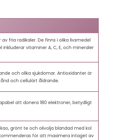
NERGI: HUR
C60-OLJOR MINSKAR
utom hälsofördelar?
PER
INFLAMMATION I
GA
ELITIDROTTARES
T
KROPPAR
v fria radikaler. De finns i olika livsmedel
ws
130
Liked
8610 views
126
Liked
nkluderar vitaminer A, C, E, och mineraler
ig utmattad
Träna hårdare med kortare
va dagar eller
återhämtning. Den här
ngspass? Denna
artikeln förklarar hur Kol 60
drande och olika sjukdomar. Antioxidanter är
 hur Kol 60
(C60) hjälper idrottare att
tånd och cellulärt åldrande.
...
dämpa...
Läs mer
pabel att donera 180 elektroner, betydligt
kakao, grönt te och olivolja blandad med kol
 rekommenderas för att maximera intaget av