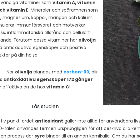
vändiga vitaminer som
vitamin A, vitamin
ch vitamin E
. Mineraler och spårämnen som
k, magnesium, koppar, mangan och kalium
mulerar immunförsvaret och motverkar
ess, inflammatoriska tillstånd och cellulärt
rande. Förutom dessa vitaminer har
olivolja
ra antioxidativa egenskaper och positiva
ekter på din hälsa.
När
olivolja
blandas med
carbon-60
, blir
ss
antioxidativa egenskaper 172 gånger
 effektiva än de hos
vitamin C
!
Läs studien
itiv punkt, ordet
antioxidant
gäller inte alltid för användbara 
0-talen användes termen ursprungligen för att beskriva alla ke
den process där
syre
binder till en annan kemikalie. Om du har se