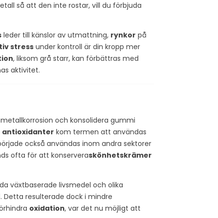
tall så att den inte rostar, vill du förbjuda
s
leder till känslor av utmattning,
rynkor
på
tiv stress
under kontroll är din kropp mer
tion
, liksom grå starr, kan förbättras med
s aktivitet.
 metallkorrosion och konsolidera gummi
e
antioxidanter
kom termen att användas
örjade också användas inom andra sektorer
nds ofta för att konservera
skönhetskrämer
dda växtbaserade livsmedel och olika
kal. Detta resulterade dock i mindre
förhindra
oxidation
, var det nu möjligt att