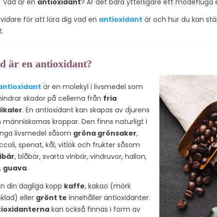
: "Vad är en
antioxidant
? Är det bara ytterligare ett modefluga 
antiinflammatoriska
 molekyl som
hälsofördela
underverken av kol 60, en
 kolatomer. I
 vidare för att lära dig vad en
antioxidant
är och hur du kan stä
Läs mer
naturlig fullerene, i vårt
eln...
t.
upplysande...
Läs mer
d är en antioxidant?
antioxidant
är en molekyl i livsmedel som
hindrar skador på cellerna från
fria
ikaler
. En antioxidant kan skapas av djurens
 människornas kroppar. Den finns naturligt i
nga livsmedel såsom
gröna grönsaker
,
ccoli, spenat, kål, vitlök och frukter såsom
ibär
, blåbär, svarta vinbär, vindruvor, hallon,
,
guava
.
n din dagliga kopp
kaffe
, kakao (mörk
klad) eller
grönt te
innehåller antioxidanter.
tioxidanterna
kan också finnas i form av